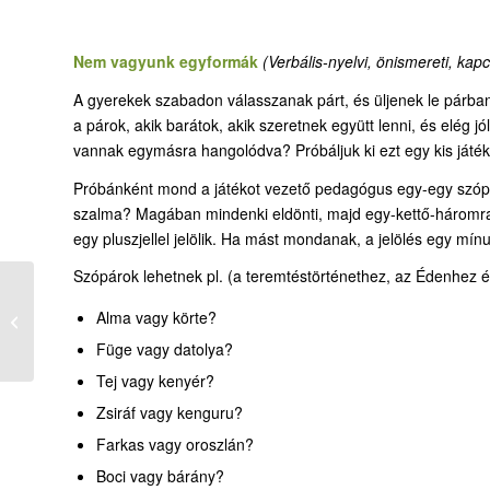
Nem vagyunk egyformák
(Verbális-nyelvi, önismereti, kapc
A gyerekek szabadon válasszanak párt, és üljenek le párb
a párok, akik barátok, akik szeretnek együtt lenni, és elé
vannak egymásra hangolódva? Próbáljuk ki ezt egy kis játékka
Próbánként mond a játékot vezető pedagógus egy-egy szópárt
szalma? Magában mindenki eldönti, majd egy-kettő-háromra 
egy pluszjellel jelölik. Ha mást mondanak, a jelölés egy mínu
Szópárok lehetnek pl. (a teremtéstörténethez, az Édenhez é
Alma vagy körte?
Hiteles keresztyének
Füge vagy datolya?
Tej vagy kenyér?
Zsiráf vagy kenguru?
Farkas vagy oroszlán?
Boci vagy bárány?