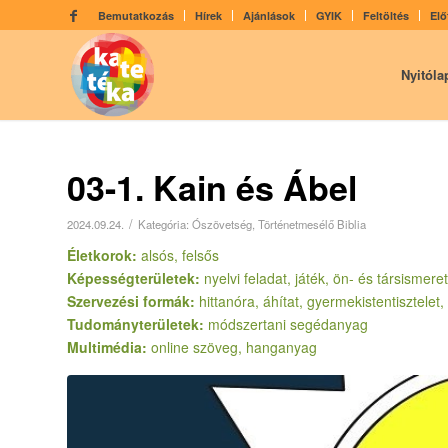
Bemutatkozás
Hírek
Ajánlások
GYIK
Feltöltés
Elő
Nyitóla
03-1. Kain és Ábel
/
2024.09.24.
Kategória:
Ószövetség
,
Történetmesélő Biblia
Életkorok:
alsós, felsős
Képességterületek:
nyelvi feladat, játék, ön- és társismere
Szervezési formák:
hittanóra, áhítat, gyermekistentisztele
Tudományterületek:
módszertani segédanyag
Multimédia:
online szöveg, hanganyag