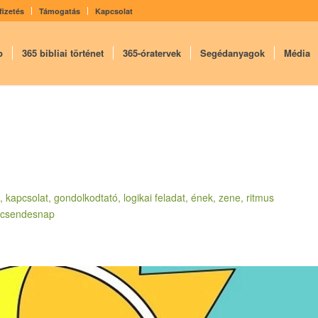
fizetés
Támogatás
Kapcsolat
p
365 bibliai történet
365-óratervek
Segédanyagok
Média
t, kapcsolat, gondolkodtató, logikai feladat, ének, zene, ritmus
t, csendesnap