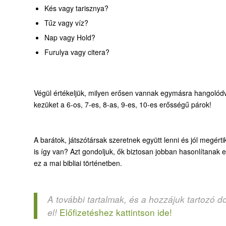
Kés vagy tarisznya?
Tűz vagy víz?
Nap vagy Hold?
Furulya vagy citera?
Végül értékeljük, milyen erősen vannak egymásra hangolódva
kezüket a 6-os, 7-es, 8-as, 9-es, 10-es erősségű párok!
A barátok, játszótársak szeretnek együtt lenni és jól megér
is így van? Azt gondoljuk, ők biztosan jobban hasonlítanak 
ez a mai bibliai történetben.
A további tartalmak, és a hozzájuk tartozó d
Előfizetéshez kattintson ide!
el!