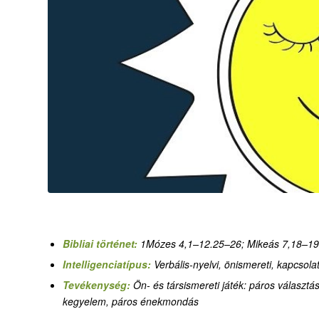
Bibliai történet:
1Mózes 4,1–12.25–26
;
Mikeás 7,18–19
Intelligenciatípus:
V
erbális-nyelvi,
önismer
eti, kapcsolat
Tevékenység:
Ön- és társismereti játék: páros választá
kegyelem, páros énekmondás