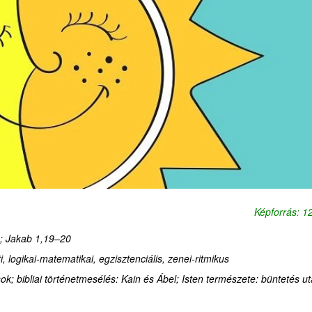
Képforrás: 
;
Jakab 1,19–20
i
, logikai-matematikai
, egzisztenciális
, zenei-ritmikus
sok; bibliai történetmesélés: Kain és Ábel; Isten természete: büntetés u