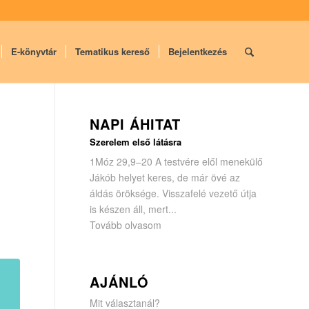
E-könyvtár
Tematikus kereső
Bejelentkezés
NAPI ÁHITAT
Szerelem első látásra
1Móz 29,9–20 A testvére elől menekülő
Jákób helyet keres, de már övé az
áldás öröksége. Visszafelé vezető útja
is készen áll, mert...
Tovább olvasom
AJÁNLÓ
Mit választanál?