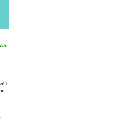
123RF
zött
van
ő