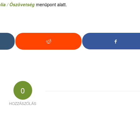
lia / Ószövetség
menüpont alatt.
0
HOZZÁSZÓLÁS