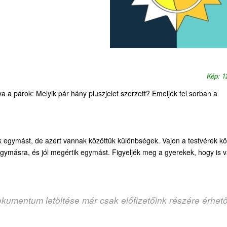
Kép: 
 a párok: Melyik pár hány pluszjelet szerzett? Emeljék fel sorban a
tik egymást, de azért vannak közöttük különbségek. Vajon a testvérek kö
egymásra, és jól megértik egymást. Figyeljék meg a gyerekek, hogy is 
okumentum letöltése már csak előfizetőink részére érhet