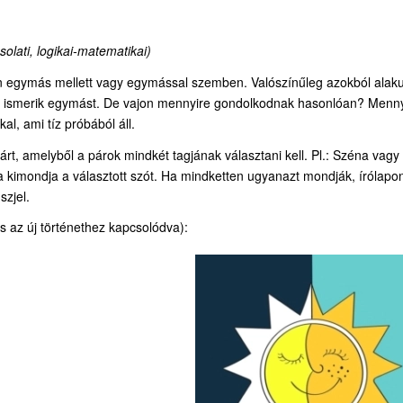
solati, logikai-matematikai)
an egymás mellett vagy egymással szemben. Valószínűleg azokból alak
g jól ismerik egymást. De vajon mennyire gondolkodnak hasonlóan? Menn
l, ami tíz próbából áll.
, amelyből a párok mindkét tagjának választani kell. Pl.: Széna vagy
kimondja a választott szót. Ha mindketten ugyanazt mondják, írólapo
szjel.
s az új történethez kapcsolódva):