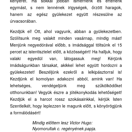
kenyeret. Ha sokkal jobban ismernénk és értenénk
egymást, s nem lennének irigységek, őrzött haragok,
hanem az egész gyülekezet együtt részesülne az
úrvacsorában.
Kezdjük el! Ott, ahol vagyunk, abban a gyülekezetben.
Szólítsunk meg valakit minden vasárnap, mindig mást!
Menjünk negyedórával előbb, s imádsággal töltsünk el 15
percet az istentisztelet előtt, a közösségért! Ha halljuk, hogy
valaki egyedül van, látogassuk meg! Kérjünk
imádságunkban társakat, akikkel lehet együtt hordozni a
gyülekezetet! Beszéljünk ezekről a lelkipásztorral is!
Kezdjünk el komolyan adakozni abból, amink van! Ha
lehetséges, vendégeljünk meg szűkölködőket
otthonunkban! Vegyük észre a jótékonykodás lehetőségeit!
Kezdjük el a harcot rossz szokásainkkal, kérjük Isten
Szentlelkét, hogy leplezzen le magunk előtt, s könyörögjünk
a formálódásért!
Mindig előttem lesz Victor Hugo:
Nyomorultak c. regényének papja.