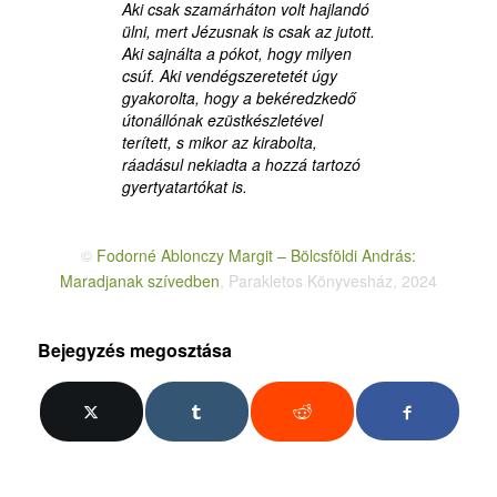
Aki csak szamárháton volt hajlandó
ülni, mert Jézusnak is csak az jutott.
Aki sajnálta a pókot, hogy milyen
csúf. Aki vendégszeretetét úgy
gyakorolta, hogy a bekéredzkedő
útonállónak ezüstkészletével
terített, s mikor az kirabolta,
ráadásul nekiadta a hozzá tartozó
gyertyatartókat is.
©
Fodorné Ablonczy Margit – Bölcsföldi András:
Maradjanak szívedben
, Parakletos Könyvesház, 2024
Bejegyzés megosztása