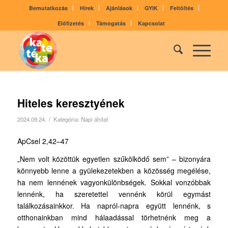
Bemutatkozás
Hírek
Ajánlások
GYIK
Feltöltés
Előfizetés
Támogatás
Kapcsolat
Hiteles keresztyének
/
2024.09.24.
Kategória:
Napi áhítat
ApCsel 2,42–47
„Nem volt közöttük egyetlen szűkölködő sem” – bizonyára
könnyebb lenne a gyülekezetekben a közösség megélése,
ha nem lennének vagyonkülönbségek. Sokkal vonzóbbak
lennénk, ha szeretettel vennénk körül egymást
találkozásainkkor. Ha napról-napra együtt lennénk, s
otthonainkban mind hálaadással törhetnénk meg a