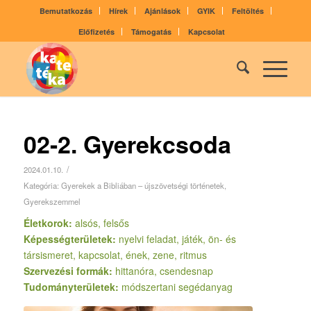
Bemutatkozás
Hírek
Ajánlások
GYIK
Feltöltés
Előfizetés
Támogatás
Kapcsolat
02-2. Gyerekcsoda
/
2024.01.10.
Kategória:
Gyerekek a Bibliában – újszövetségi történetek
,
Gyerekszemmel
Életkorok:
alsós, felsős
Képességterületek:
nyelvi feladat, játék, ön- és
társismeret, kapcsolat, ének, zene, ritmus
Szervezési formák:
hittanóra, csendesnap
Tudományterületek:
módszertani segédanyag