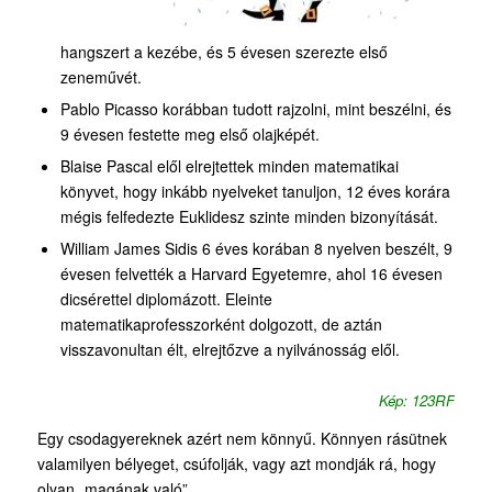
hangszert a kezébe, és 5 évesen szerezte első
zeneművét.
Pablo Picasso korábban tudott rajzolni, mint beszélni, és
9 évesen festette meg első olajképét.
Blaise Pascal elől elrejtettek minden matematikai
könyvet, hogy inkább nyelveket tanuljon, 12 éves korára
mégis felfedezte Euklidesz szinte minden bizonyítását.
William James Sidis 6 éves korában 8 nyelven beszélt, 9
évesen felvették a Harvard Egyetemre, ahol 16 évesen
dicsérettel diplomázott. Eleinte
matematikaprofesszorként dolgozott, de aztán
visszavonultan élt, elrejtőzve a nyilvánosság elől.
Kép: 123RF
Egy csodagyereknek azért nem könnyű. Könnyen rásütnek
valamilyen bélyeget, csúfolják, vagy azt mondják rá, hogy
olyan „magának való”.