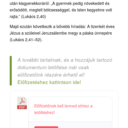
után kisgyerekkoráról: „A gyermek pedig növekedett és
erősödött, megtelt bölcsességgel, és Isten kegyelme volt
rajta.” (Lukács 2,40)
Majd ezután következik a bővebb híradás: A tizenkét éves
Jézus a szüleivel Jeruzsálembe megy a páska ünnepére
(Lukács 2,41
–
52).
A további tartalmak, és a hozzájuk tartozó
dokumentum letöltése már csak
előfizetőink részére érhető el!
Előfizetéshez kattintson ide!
M
Előfizetőnek kell lenned ehhez a
i
letöltéshez!
k
l