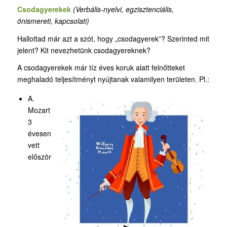
Csodagyerekek
(Verbális-nyelvi, egzisztenciális,
önismereti, kapcsolati)
Hallottad már azt a szót, hogy „csodagyerek”? Szerinted mit
jelent? Kit nevezhetünk csodagyereknek?
A csodagyerekek már tíz éves koruk alatt felnőtteket
meghaladó teljesítményt nyújtanak valamilyen területen. Pl.:
A.
Mozart
3
évesen
vett
először