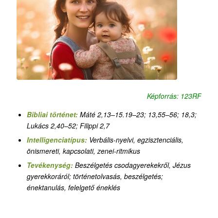
Képforrás: 123RF
Bibliai történet:
Máté 2,13–15.19–23; 13,55–56; 18,3;
Lukács 2,40–52; Filippi 2,7
Intelligenciatípus:
Verbális-nyelvi, egzisztenciális,
önismereti, kapcsolati, zenei-ritmikus
Tevékenység:
Beszélgetés csodagyerekekről, Jézus
gyerekkoráról; történetolvasás, beszélgetés;
énektanulás, felelgető éneklés