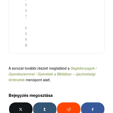
3
9
7
.
6
9
K
B
A sorozat további részeit megtalálod a
Segédanyagok /
Gyerekszemmel / Gyerekek a Bibliában – újszövetségi
történetek
menüpont alatt.
Bejegyzés megosztása