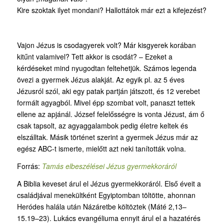
Kire szoktak ilyet mondani? Hallottátok már ezt a kifejezést?
Vajon Jézus is csodagyerek volt? Már kisgyerek korában
kitűnt valamivel? Tett akkor is csodát? – Ezeket a
kérdéseket mind nyugodtan feltehetjük. Számos legenda
övezi a gyermek Jézus alakját. Az egyik pl. az 5 éves
Jézusról szól, aki egy patak partján játszott, és 12 verebet
formált agyagból. Mivel épp szombat volt, panaszt tettek
ellene az apjánál. József felelősségre is vonta Jézust, ám ő
csak tapsolt, az agyaggalambok pedig életre keltek és
elszálltak. Másik történet szerint a gyermek Jézus már az
egész ABC-t ismerte, mielőtt azt neki tanították volna.
Forrás:
Tamás elbeszélései Jézus gyermekkoráról
A Biblia keveset árul el Jézus gyermekkoráról. Első éveit a
családjával menekültként Egyiptomban töltötte, ahonnan
Heródes halála után Názáretbe költöztek (Máté 2,13–
15.19–23). Lukács evangéliuma ennyit árul el a hazatérés