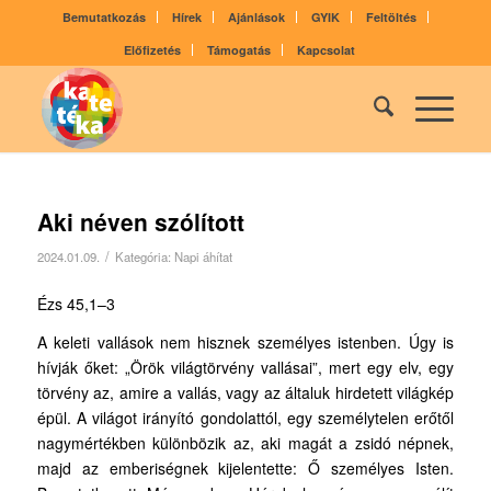
Bemutatkozás
Hírek
Ajánlások
GYIK
Feltöltés
Előfizetés
Támogatás
Kapcsolat
Aki néven szólított
/
2024.01.09.
Kategória:
Napi áhítat
Ézs 45,1–3
A keleti vallások nem hisznek személyes istenben. Úgy is
hívják őket: „Örök világtörvény vallásai”, mert egy elv, egy
törvény az, amire a vallás, vagy az általuk hirdetett világkép
épül. A világot irányító gondolattól, egy személytelen erőtől
nagymértékben különbözik az, aki magát a zsidó népnek,
majd az emberiségnek kijelentette: Ő személyes Isten.