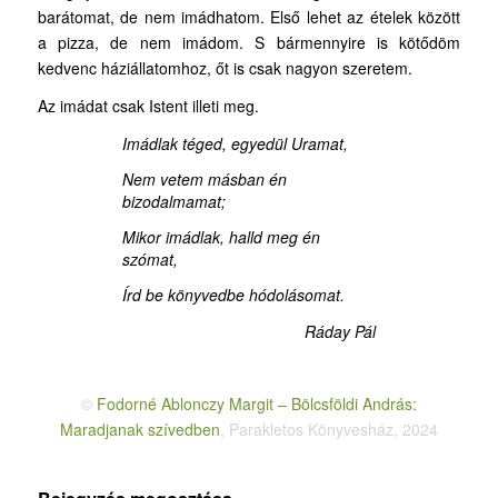
barátomat, de nem imádhatom. Első lehet az ételek között
a pizza, de nem imádom. S bármennyire is kötődöm
kedvenc háziállatomhoz, őt is csak nagyon szeretem.
Az imádat csak Istent illeti meg.
Imádlak téged, egyedül Uramat,
Nem vetem másban én
bizodalmamat;
Mikor imádlak, halld meg én
szómat,
Írd be könyvedbe hódolásomat.
Ráday Pál
©
Fodorné Ablonczy Margit – Bölcsföldi András:
Maradjanak szívedben
, Parakletos Könyvesház, 2024