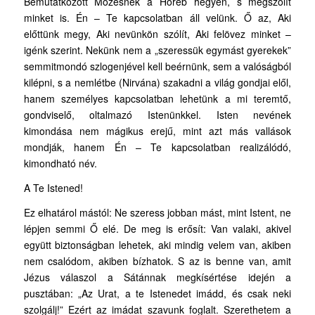
Bemutatkozott Mózesnek a Hóreb hegyén, s megszólít
minket is. Én – Te kapcsolatban áll velünk. Ő az, Aki
előttünk megy, Aki nevünkön szólít, Aki felövez minket –
igénk szerint. Nekünk nem a „szeressük egymást gyerekek”
semmitmondó szlogenjével kell beérnünk, sem a valóságból
kilépni, s a nemlétbe (Nirvána) szakadni a világ gondjai elől,
hanem személyes kapcsolatban lehetünk a mi teremtő,
gondviselő, oltalmazó Istenünkkel. Isten nevének
kimondása nem mágikus erejű, mint azt más vallások
mondják, hanem Én – Te kapcsolatban realizálódó,
kimondható név.
A Te Istened!
Ez elhatárol mástól: Ne szeress jobban mást, mint Istent, ne
lépjen semmi Ő elé. De meg is erősít: Van valaki, akivel
együtt biztonságban lehetek, aki mindig velem van, akiben
nem csalódom, akiben bízhatok. S az is benne van, amit
Jézus válaszol a Sátánnak megkísértése idején a
pusztában: „Az Urat, a te Istenedet imádd, és csak neki
szolgálj!” Ezért az imádat szavunk foglalt. Szerethetem a