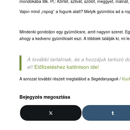
mondókába illik. Pl.: Körtét, szilvát, szőlőt, meggyet, málná
Vajon mind „ropog” a fogunk alatt? Melyik gyümölcs ad a r
Mindenki gondoljon egy gyümölcsre, amit nagyon szeret. Egy-
ahogy a kedvenc gyümölcsét eszi. A többiek találják ki, mi 
A további tartalmak, és a hozzájuk tartozó d
Előfizetéshez kattintson ide!
el!
A sorozat további részeit megtalálod a
Segédanyagok /
Kuc
Bejegyzés megosztása