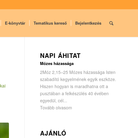
E-könyvtár
Tematikus kereső
Bejelentkezés
NAPI ÁHITAT
Mózes házassága
2Móz 2,15–25 Mózes házassága Isten
szabadító kegyelmének egyik eszköze.
kai
Hiszen hogyan is maradhatna ott a
pusztában a felkészülés 40 évében
egyedül, cél...
Tovább olvasom
AJÁNLÓ