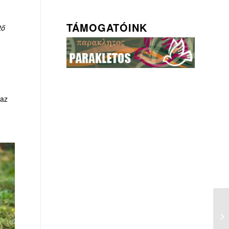
TÁMOGATÓINK
tő
 az