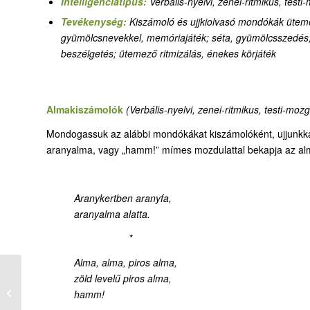
Intelligenciatípus:
Verbális-nyelvi, zenei-ritmikus, test
Tevékenység:
Kiszámoló és ujjkiolvasó mondókák üte
gyümölcsnevekkel, memóriajáték; séta, gyümölcsszedés; 
beszélgetés; ütemező ritmizálás, énekes körjáték
Almakiszámolók
(Verbális-nyelvi, zenei-ritmikus, testi-moz
Mondogassuk az alábbi mondókákat kiszámolóként, ujjunkkal
aranyalma, vagy „hamm!” mímes mozdulattal bekapja az alm
Aranykertben aranyfa,
aranyalma alatta.
*
Alma, alma, piros alma,
zöld levelű piros alma,
01-2. Gyümölcskuckó –
hamm!
Gyümölcskosár