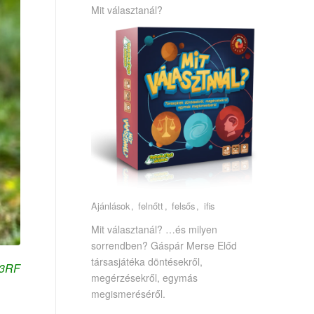
Mit választanál?
Ajánlások
felnőtt
felsős
ifis
Mit választanál? …és milyen
sorrendben? Gáspár Merse Előd
társasjátéka döntésekről,
23RF
megérzésekről, egymás
megismeréséről.