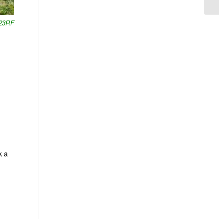
123RF
k a