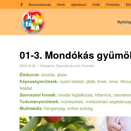
Bemutatkozás
Hírek
Ajánlások
GYIK
Feltöltés
Elő
Nyitóla
01-3. Mondókás gyümö
/
2022.09.26.
Kategória:
Gyümölcskuckó
,
Kuckóév
Életkorok:
óvodás, alsós
Képességterületek:
nyelvi feladat, játék, ének, zene, rit
feladat
Szervezési formák:
óvodai foglalkozás, hittanóra, csendes
Tudományterületek:
művészetek, módszertani segédanya
Multimédia:
hanganyag, online szöveg