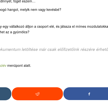
t, dinnyét, fügét eszem…
opogó hangot, melyik nem vagy kevésbé?
egy vállalkozó álljon a csoport elé, és játssza el mímes mozdulatokka
lehet az a gyümölcs?
okumentum letöltése már csak előfizetőink részére érhet
kóév
menüpont alatt.