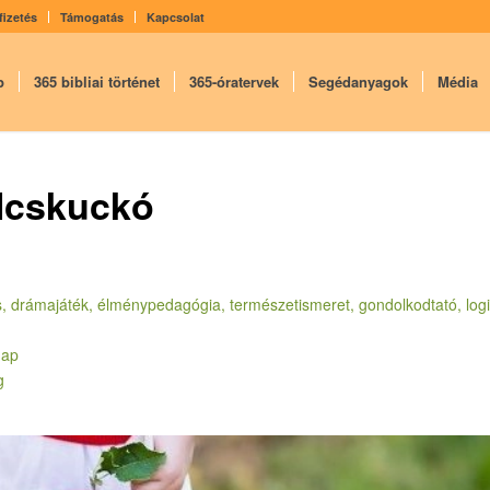
fizetés
Támogatás
Kapcsolat
p
365 bibliai történet
365-óratervek
Segédanyagok
Média
lcskuckó
mus, drámajáték, élménypedagógia, természetismeret, gondolkodtató, logi
nap
g