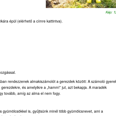
Kép: 
ára épül (elérhető a címre kattintva).
ozgással.
okban rendezzenek almakiszámolót a gerezdek között: A számoló gyere
erezdekre, és amelyikre a „hamm!” jut, azt bekapja. A maradék
így tovább, amíg az alma el nem fogy.
s gyümölcsökkel is, gyűjtsünk minél több gyümölcsnevet, ami a