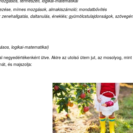
i-mozgásos, természeti, logikai-matematikai
mezése, mímes mozgások, almakiszámoló; mondatbővítés
zenehallgatás, daltanulás, éneklés; gyümölcstulajdonságok, szövegér
gásos, logikai-matematikai)
 negyedértékenként ütve. Akire az utolsó ütem jut, az mosolyog, mint
át, és majszolja: