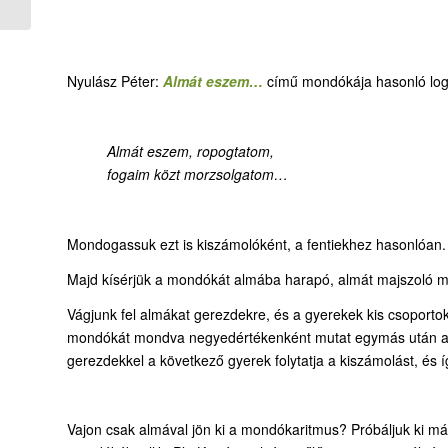
Nyulász Péter:
Almát eszem…
című mondókája hasonló logik
Almát eszem, ropogtatom,
fogaim közt morzsolgatom…
Mondogassuk ezt is kiszámolóként, a fentiekhez hasonlóan.
Majd kísérjük a mondókát almába harapó, almát majszoló m
Vágjunk fel almákat gerezdekre, és a gyerekek kis csoport
mondókát mondva negyedértékenként mutat egymás után a g
gerezdekkel a következő gyerek folytatja a kiszámolást, és 
Vajon csak almával jön ki a mondókaritmus? Próbáljuk ki má