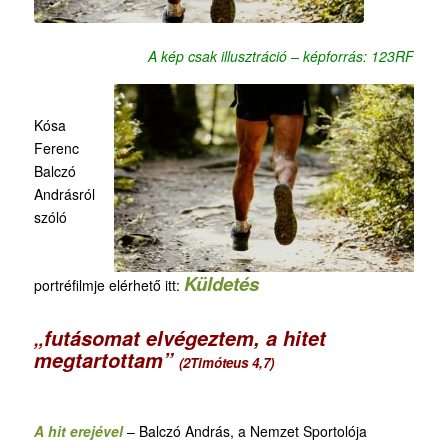
A kép csak illusztráció – képforrás: 123RF
Kósa
Ferenc
Balczó
Andrásról
szóló
Küldetés
portréfilmje elérhető itt:
„futásomat elvégeztem, a hitet
megtartottam”
(2Timóteus 4,7)
A hit erejével
– Balczó András, a Nemzet Sportolója