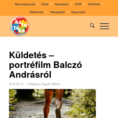
Bemutatkozás
Hírek
Ajánlások
GYIK
Feltöltés
Előfizetés
Támogatás
Kapcsolat
Küldetés –
portréfilm Balczó
Andrásról
/
2016.05.13.
Kategória:
Egyéb
,
Média