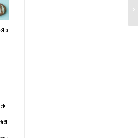
ől is
nek
tről
 vagy