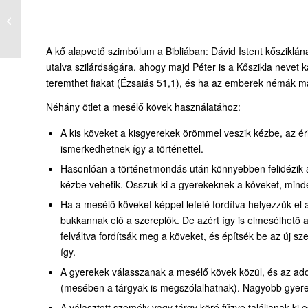
13-11. Kő, kő,
körbemegy
A kő alapvető szimbólum a Bibliában: Dávid Istent kősziklána
utalva szilárdságára, ahogy majd Péter is a Kőszikla nevet ka
teremthet fiakat (Ézsaiás 51,1), és ha az emberek némák ma
Néhány ötlet a mesélő kövek használatához:
A kis köveket a kisgyerekek örömmel veszik kézbe, az ér
ismerkedhetnek így a történettel.
Hasonlóan a történetmondás után könnyebben felidézik a 
kézbe vehetik. Osszuk ki a gyerekeknek a köveket, minden
Ha a mesélő köveket képpel lefelé fordítva helyezzük el
bukkannak elő a szereplők. De azért így is elmesélhető a
felváltva fordítsák meg a köveket, és építsék be az új s
így.
A gyerekek válasszanak a mesélő kövek közül, és az ado
(mesében a tárgyak is megszólalhatnak). Nagyobb gyereke
A választott személy vagy tárgy köré fűzve találjanak ki 