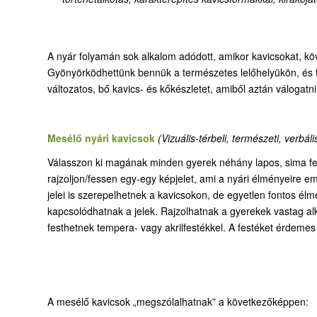
A nyár folyamán sok alkalom adódott, amikor kavicsokat, kö
Gyönyörködhettünk bennük a természetes lelőhelyükön, és t
változatos, bő kavics- és kőkészletet, amiből aztán válogatn
Mesélő nyári kavicsok
(Vizuális-térbeli, természeti, verbáli
Válasszon ki magának minden gyerek néhány lapos, sima fel
rajzoljon/fessen egy-egy képjelet, ami a nyári élményeire e
jelei is szerepelhetnek a kavicsokon, de egyetlen fontos élm
kapcsolódhatnak a jelek. Rajzolhatnak a gyerekek vastag alk
festhetnek tempera- vagy akrilfestékkel. A festéket érdemes 
A mesélő kavicsok „megszólalhatnak” a következőképpen: