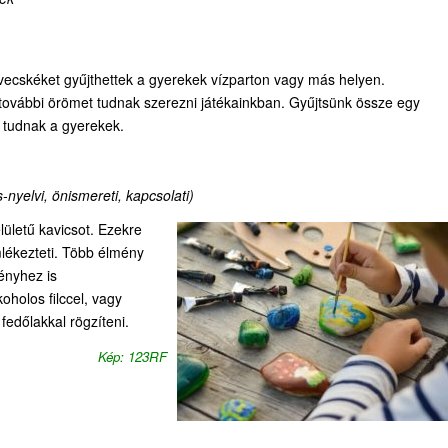
vecskéket gyűjthettek a gyerekek vízparton vagy más helyen.
ovábbi örömet tudnak szerezni játékainkban. Gyűjtsünk össze egy
i tudnak a gyerekek.
s-nyelvi, önismereti, kapcsolati)
ületű kavicsot. Ezekre
mlékezteti. Több élmény
ényhez is
oholos filccel, vagy
fedőlakkal rögzíteni.
Kép: 123RF