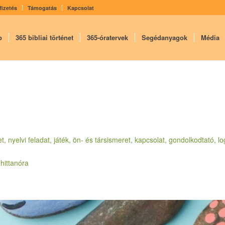
fizetés
Támogatás
Kapcsolat
p
365 bibliai történet
365-óratervek
Segédanyagok
Média
, nyelvi feladat, játék, ön- és társismeret, kapcsolat, gondolkodtató, lo
hittanóra