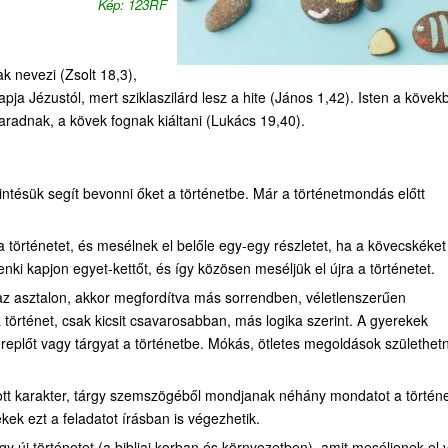
Kép: 123RF
k nevezi (Zsolt 18,3),
pja Jézustól, mert sziklaszilárd lesz a hite (János 1,42). Isten a kövekb
radnak, a kövek fognak kiáltani (Lukács 19,40).
intésük segít bevonni őket a történetbe. Már a történetmondás előtt
történetet, és mesélnek el belőle egy-egy részletet, ha a kövecskéket
ki kapjon egyet-kettőt, és így közösen meséljük el újra a történetet.
 az asztalon, akkor megfordítva más sorrendben, véletlenszerűen
 történet, csak kicsit csavarosabban, más logika szerint. A gyerekek
zereplőt vagy tárgyat a történetbe. Mókás, ötletes megoldások születhet
tt karakter, tárgy szemszögéből mondjanak néhány mondatot a történe
k ezt a feladatot írásban is végezhetik.
egy új történetet (a bibliai korban és környezetben), amit meséljenek el