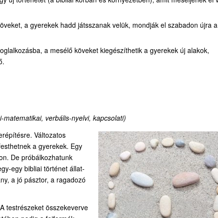
 köveket, a gyerekek hadd játsszanak velük, mondják el szabadon újra a
foglalkozásba, a mesélő köveket kiegészíthetik a gyerekek új alakok,
ő.
ai-matematikai, verbális-nyelvi, kapcsolati)
répítésre. Változatos
ifesthetnek a gyerekek. Egy
kon. De próbálkozhatunk
-egy bibliai történet állat-
ány, a jó pásztor, a ragadozó
. A testrészeket összekeverve