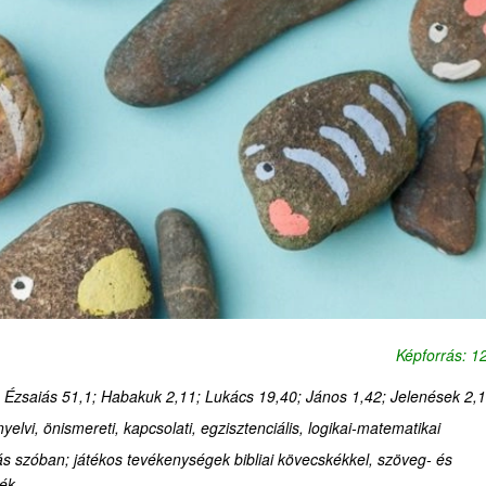
Képforrás: 
 Ézsaiás 51,1; Habakuk 2,11; Lukács 19,40; János 1,42; Jelenések 2,
-nyelvi, önismereti, kapcsolati, egzisztenciális, logikai-matematikai
ás szóban; játékos tevékenységek bibliai kövecskékkel, szöveg- és
ték