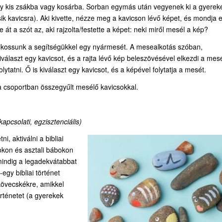
egy kis zsákba vagy kosárba. Sorban egymás után vegyenek ki a gyerek
ásik kavicsra). Aki kivette, nézze meg a kavicson lévő képet, és mondja e
át a szót az, aki rajzolta/festette a képet: neki miről mesél a kép?
 Alkossunk a segítségükkel egy nyármesét. A mesealkotás szóban,
választ egy kavicsot, és a rajta lévő kép beleszövésével elkezdi a mesé
ytatni. Ő is kiválaszt egy kavicsot, és a képével folytatja a mesét.
a csoportban összegyűlt mesélő kavicsokkal.
 kapcsolati, egzisztenciális)
i, aktiválni a bibliai
ábokon és asztali bábokon
 mindig a legadekvátabbat
egy bibliai történet
s kövecskékre, amikkel
rténetet (a gyerekek