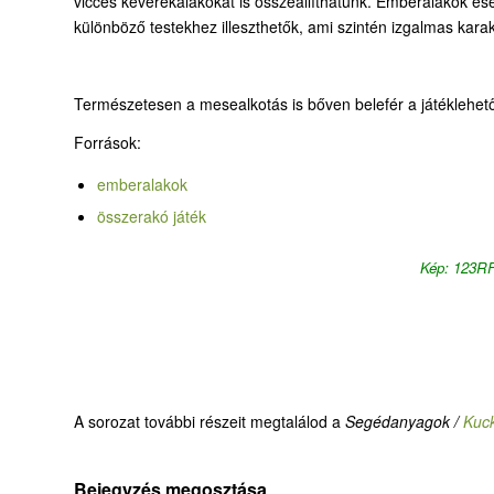
vicces keverékalakokat is összeállíthatunk. Emberalakok es
különböző testekhez illeszthetők, ami szintén izgalmas karakt
Természetesen a mesealkotás is bőven belefér a játéklehető
Források:
emberalakok
összerakó játék
Kép: 123R
A sorozat további részeit megtalálod a
Segédanyagok /
Kuc
Bejegyzés megosztása