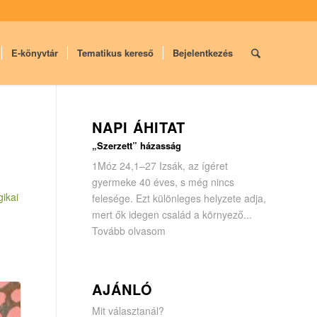
E-könyvtár
Tematikus kereső
Bejelentkezés
NAPI ÁHITAT
„Szerzett” házasság
1Móz 24,1–27 Izsák, az ígéret
gyermeke 40 éves, s még nincs
gikai
felesége. Ezt különleges helyzete adja,
mert ők idegen család a környező...
Tovább olvasom
AJÁNLÓ
Mit választanál?