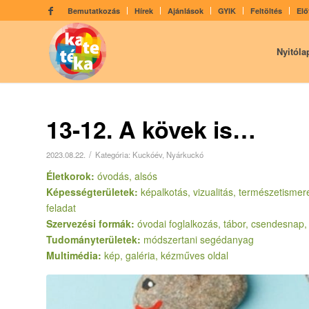
Bemutatkozás
Hírek
Ajánlások
GYIK
Feltöltés
Elő
Nyitóla
13-12. A kövek is…
/
2023.08.22.
Kategória:
Kuckóév
,
Nyárkuckó
Életkorok:
óvodás, alsós
Képességterületek:
képalkotás, vizualitás, természetismeret
feladat
Szervezési formák:
óvodai foglalkozás, tábor, csendesnap, 
Tudományterületek:
módszertani segédanyag
Multimédia:
kép, galéria, kézműves oldal