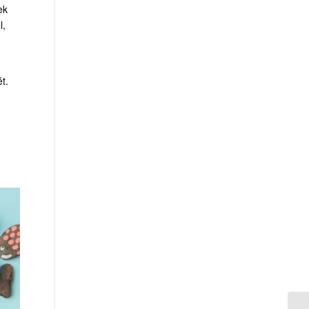
ek
l,
t.