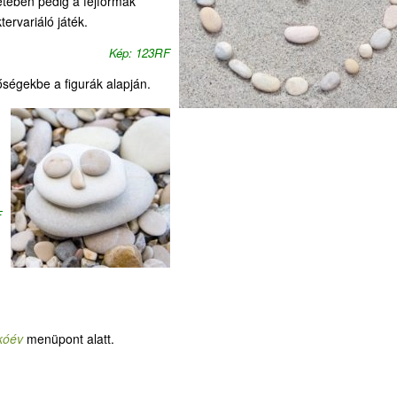
etében pedig a fejformák
ervariáló játék.
Kép: 123RF
ségekbe a figurák alapján.
F
kóév
menüpont alatt.