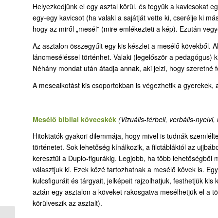
Helyezkedjünk el egy asztal körül, és tegyük a kavicsokat 
egy-egy kavicsot (ha valaki a sajátját vette ki, cserélje ki m
hogy az miről „mesél” (mire emlékezteti a kép). Ezután vegye 
Az asztalon összegyűlt egy kis készlet a mesélő kövekből.
láncmeséléssel történhet. Valaki (legelőször a pedagógus) ki
Néhány mondat után átadja annak, aki jelzi, hogy szeretné fol
A mesealkotást kis csoportokban is végezhetik a gyerekek, 
Mesélő bibliai kövecskék
(Vizuális-térbeli, verbális-nyelvi,
Hitoktatók gyakori dilemmája, hogy mivel is tudnák szemléltetn
történetet. Sok lehetőség kínálkozik, a filctábláktól az ujjb
keresztül a Duplo-figurákig. Legjobb, ha több lehetőségből
választjuk ki. Ezek közé tartozhatnak a mesélő kövek is. Egy-
kulcsfiguráit és tárgyait, jelképeit rajzolhatjuk, festhetjük ki
aztán egy asztalon a köveket rakosgatva mesélhetjük el a tö
körülveszik az asztalt).