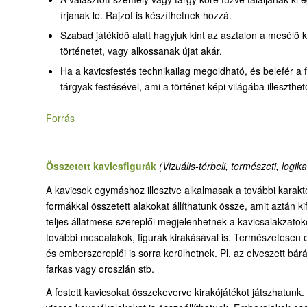
írjanak le. Rajzot is készíthetnek hozzá.
Szabad játékidő alatt hagyjuk kint az asztalon a mesélő
történetet, vagy alkossanak újat akár.
Ha a kavicsfestés technikailag megoldható, és belefér a 
tárgyak festésével, ami a történet képi világába illeszthet
Forrás
Összetett kavicsfigurák
(Vizuális-térbeli, természeti, logik
A kavicsok egymáshoz illesztve alkalmasak a további karakte
formákkal összetett alakokat állíthatunk össze, amit aztán k
teljes állatmese szereplői megjelenhetnek a kavicsalakzato
további mesealakok, figurák kirakásával is. Természetesen egy
és emberszereplői is sorra kerülhetnek. Pl. az elveszett bár
farkas vagy oroszlán stb.
A festett kavicsokat összekeverve kirakójátékot játszhatunk