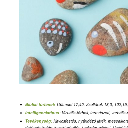
Bibliai történet:
1Sámuel 17,40; Zsoltárok 18,3; 102,15;
Intelligenciatípus:
Vizuális-térbeli, természeti, verbális
Tevékenység:
Kavicsfestés, nyáridéző játék, mesealkot
történetalkotás; karakterépítés kavicsformákkal, kirakójá