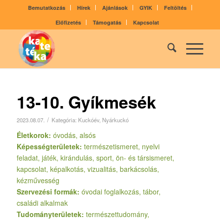
Bemutatkozás
Hírek
Ajánlások
GYIK
Feltöltés
Előfizetés
Támogatás
Kapcsolat
13-10. Gyíkmesék
/
2023.08.07.
Kategória:
Kuckóév
,
Nyárkuckó
Életkorok:
óvodás, alsós
Képességterületek:
természetismeret, nyelvi
feladat, játék, kirándulás, sport, ön- és társismeret,
kapcsolat, képalkotás, vizualitás, barkácsolás,
kézművesség
Szervezési formák:
óvodai foglalkozás, tábor,
családi alkalmak
Tudományterületek:
természettudomány,