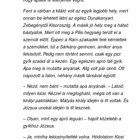
Fent a várban a kilátó volt az egyik legjobb hely, mert
onnan be lehetett látni az egész Dunakanyart.
Zebegénytől Kisorosziig. A másik jó hely meg a hátsó
bástyafok. Mert ott meg a Pilis-hegység terült el a
szemük előtt. Éppen a Rám-szakadék felé kémleltek
a szemükkel, túl a Sárkány-gerincen, amikor anya
felvisított. Pedig nem történt semmi, csak egy pici
gyík szalad át a kezén. Egy egészen apró fali gyík.
Apa meg is mutatta anyának. Alig volt pár centi. Ott
napozott a falon, néhány másik társával együtt.
– Nézd, nem bánt – mutatta apa anyának. – Látod,
milyen kicsi. Kézzel is megfogható, mégis ott van a
királyi palotákban. Mátyás király idején is itt voltak. És
Józsua unokái idején is itt lesznek.
– Olyan, mint egy apró leguán – hajolt közelebb a
gyíkhoz Józsua.
– Ja, mintha lekicsinyítették volna. Hódolatom Kicsi