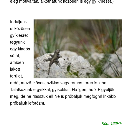
elég motiváltak, alkothatunk közösen is egy gyíkmesét.)
Induljunk
el közösen
gyíklesre:
tegyünk
egy kiadós
sétát,
amiben
lakott
terület,
erdő, mező, köves, sziklás vagy romos terep is lehet.
Találkozunk-e gyíkkal, gyíkokkal. Ha igen, hol? Figyeljük
meg, de ne riasszuk el! Ne is próbáljuk megfogni! Inkább
próbáljuk lefotózni.
Kép: 123RF