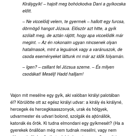
Királygyík! – hajolt meg bohóckodva Dani a gyíkocska
előtt.
– Ne viccelődj velem, te gyermek – hallott egy furcsa,
dörmögő hangot Józsua. Először azt hitte, a gyík
szólalt meg, de aztán rájött, hogy apa viccelődik már
megint. – Az én rokonaim ugyan nincsenek olyan
hatalmasok, mint a leguánok vagy a varánuszok, de
csoda eseményeket láttunk mi már az idők folyamán.
– Igen? – csillant fel Józsua szeme. – És milyen
csodákat! Mesélj! Hadd halljam!
Vajon mit mesélne egy gyík, aki valóban királyi palotában
él? Körülötte ott az egész királyi udvar: a király és királyné,
hercegek és hercegkisasszonyok, urak és hölgyek,
udvarmester és udvari bolond, szolgák és ajtónállók,
katonák és őrök. Ki tudna elmondani egy gyíkmesét? (Ha a
gyerekek önállóan még nem tudnak mesélni, vagy nem