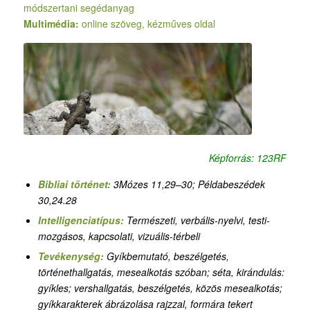
módszertani segédanyag
Multimédia:
online szöveg, kézműves oldal
Képforrás: 123RF
Bibliai történet:
3Mózes 11,29–30; Példabeszédek
30,24.28
Intelligenciatípus:
T
ermészeti, verbális-nyelvi, testi-
mozgásos, kapcsolati, vizuális-térbeli
Tevékenység:
Gyíkbemutató, beszélgetés,
történethallgatás, mesealkotás szóban; séta, kirándulás:
gyíkles; vershallgatás, beszélgetés, közös mesealkotás;
gyíkkarakterek ábrázolása rajzzal, formára tekert