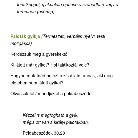
fonalképpel; gyíkpalota építése a szabadban vagy a
teremben (esőnap)
Paloták gyíkja
(T
ermészeti, verbális-nyelvi, testi-
mozgásos)
Kérdezzük meg a gyerekektől:
Ki látott már gyíkot? Hol találkoztál vele?
Hogyan mutatnád be ezt a kis állatot annak, aki még
életében nem látott gyíkot?
Olvassuk fel / mondjuk el a példabeszédet:
Kézzel is megfogható a gyík,
mégis ott van a királyi palotákban.
Példabeszédek 30,28