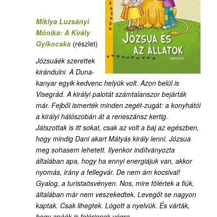
Miklya Luzsányi
Mónika: A Király
Gyíkocska
(részlet)
Józsuáék szerettek
kirándulni. A Duna-
kanyar egyik kedvenc helyük volt. Azon belül is
Visegrád. A királyi palotát számtalanszor bejárták
már. Fejből ismerték minden zegét-zugát: a konyhától
a királyi hálószobán át a reneszánsz kertig.
Játszottak is itt sokat, csak az volt a baj az egészben,
hogy mindig Dani akart Mátyás király lenni. Józsua
meg sohasem lehetett. Ilyenkor indítványozta
általában apa, hogy ha ennyi energiájuk van, akkor
nyomás, irány a fellegvár. De nem ám kocsival!
Gyalog, a turistaösvényen. Nos, mire fölértek a fiúk,
általában már nem veszekedtek. Levegőt se nagyon
kaptak. Csak lihegtek. Lógott a nyelvük. És várták,
hogy apáék is felérjenek végre.