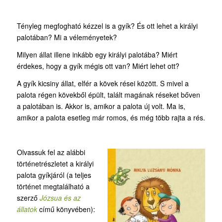
Tényleg megfogható kézzel is a gyík? És ott lehet a királyi
palotában? Mi a véleményetek?
Milyen állat illene inkább egy királyi palotába? Miért
érdekes, hogy a gyík mégis ott van? Miért lehet ott?
A gyík kicsiny állat, elfér a kövek rései között. S mivel a
palota régen kövekből épült, talált magának réseket bőven
a palotában is. Akkor is, amikor a palota új volt. Ma is,
amikor a palota esetleg már romos, és még több rajta a rés.
Olvassuk fel az alábbi
történetrészletet a királyi
palota gyíkjáról (a teljes
történet megtalálható a
szerző
Józsua és az
állatok
című könyvében):