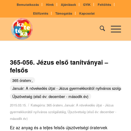
Bemutatkozás
Hírek
Ajánlások
GYIK
Feltöltés
Előfizetés
Támogatás
Kapcsolat
365-056. Jézus első tanítványai –
felsős
365 óraterv
Január: A növekedés útjai - Jézus gyermekkorától nyilvános szolgálatái
Újszövetség (első év: december - második év)
/
2015.03.15.
Kategória:
365 óraterv
,
Január: A növekedés útjai - Jézus
gyermekkorától nyilvános szolgálatáig
,
Újszövetség (első év: december -
második év)
Ez az anyag és a teljes felsős újszövetségi óratervek