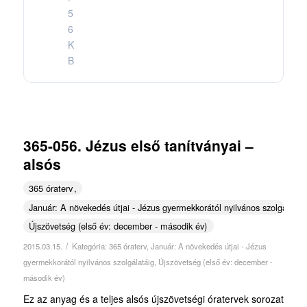
5
6
K
B
365-056. Jézus első tanítványai –
alsós
365 óraterv
Január: A növekedés útjai - Jézus gyermekkorától nyilvános szolgálatái
Újszövetség (első év: december - második év)
/
2015.03.15.
Kategória:
365 óraterv
,
Január: A növekedés útjai - Jézus
gyermekkorától nyilvános szolgálatáig
,
Újszövetség (első év: december -
második év)
Ez az anyag és a teljes alsós újszövetségi óratervek sorozat