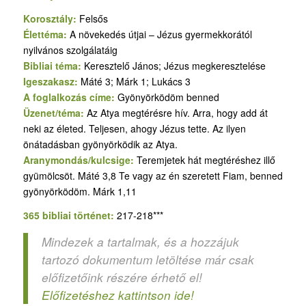
Korosztály:
Felsős
Élettéma:
A növekedés útjai – Jézus gyermekkorától
nyilvános szolgálatáig
Bibliai téma:
Keresztelő János; Jézus megkeresztelése
Igeszakasz:
Máté 3; Márk 1; Lukács 3
A foglalkozás címe:
Gyönyörködöm benned
Üzenet/téma:
Az Atya megtérésre hív. Arra, hogy add át
neki az életed. Teljesen, ahogy Jézus tette. Az ilyen
önátadásban gyönyörködik az Atya.
Aranymondás/kulcsige:
Teremjetek hát megtéréshez illő
gyümölcsöt. Máté 3,8 Te vagy az én szeretett Fiam, benned
gyönyörködöm. Márk 1,11
365 bibliai történet:
217-218***
Mindezek a tartalmak, és a hozzájuk
tartozó dokumentum letöltése már csak
előfizetőink részére érhető el!
Előfizetéshez kattintson ide!