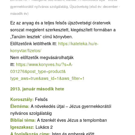
gyermekkorától nyilvános szolgálatáig
,
Újszövetség (első év: december -
második év)
Ez az anyag és a teljes felsős újszövetségi óratervek
sorozat megjelent szerkesztett, kiegészített formában a
„Tanúim lesztek” című könyvben.
Előfizetőink letölthetik itt:
https://kateteka.hu/e-
konyvtar/fizetos/
Nem előfizetők megvásárolhatják
itt:
https://www.konyves.hu/?
s=A-
031276&post_type=product&
type_aws=true&aws_id=1&aws_
filter=1
2013. január második hete
Korosztály:
Felsős
Élettéma:
A növekedés útjai – Jézus gyermekkorától
nyilvános szolgálatáig
Bibliai téma:
A tizenkét éves Jézus a templomban
Igeszakasz:
Lukács 2
A foglalkozás címe:
Isten és emberek előtt