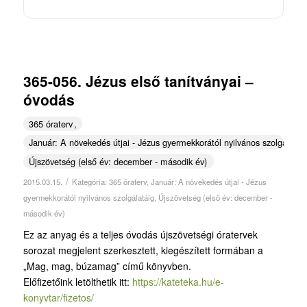
365-056. Jézus első tanítványai –
óvodás
365 óraterv
Január: A növekedés útjai - Jézus gyermekkorától nyilvános szolgálatái
Újszövetség (első év: december - második év)
/
2015.03.15.
Kategória:
365 óraterv
,
Január: A növekedés útjai - Jézus
gyermekkorától nyilvános szolgálatáig
,
Újszövetség (első év: december -
második év)
Ez az anyag és a teljes óvodás újszövetségi óratervek
sorozat megjelent szerkesztett, kiegészített formában a
„Mag, mag, búzamag” című könyvben.
Előfizetőink letölthetik itt:
https://kateteka.hu/e-
konyvtar/fizetos/