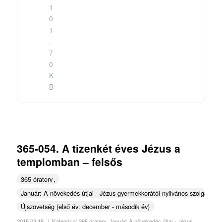
1
0
1
.
7
0
K
B
365-054. A tizenkét éves Jézus a
templomban – felsős
365 óraterv
Január: A növekedés útjai - Jézus gyermekkorától nyilvános szolgálatái
Újszövetség (első év: december - második év)
/
2015.03.15.
Kategória:
365 óraterv
,
Január: A növekedés útjai - Jézus