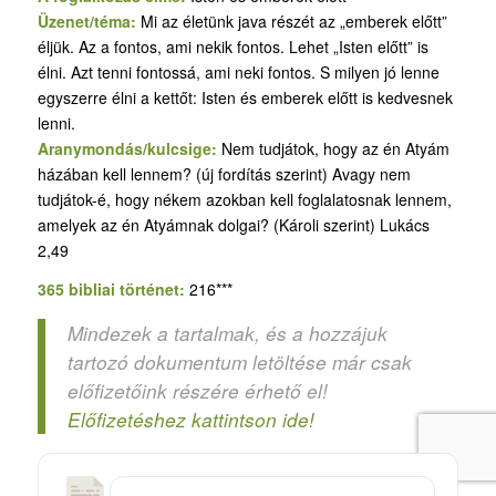
Üzenet/téma:
Mi az életünk java részét az „emberek előtt”
éljük. Az a fontos, ami nekik fontos. Lehet „Isten előtt” is
élni. Azt tenni fontossá, ami neki fontos. S milyen jó lenne
egyszerre élni a kettőt: Isten és emberek előtt is kedvesnek
lenni.
Aranymondás/kulcsige:
Nem tudjátok, hogy az én Atyám
házában kell lennem? (új fordítás szerint) Avagy nem
tudjátok-é, hogy nékem azokban kell foglalatosnak lennem,
amelyek az én Atyámnak dolgai? (Károli szerint) Lukács
2,49
365 bibliai történet:
216***
Mindezek a tartalmak, és a hozzájuk
tartozó dokumentum letöltése már csak
előfizetőink részére érhető el!
Előfizetéshez kattintson ide!
5