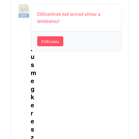
5
Előfizetőnek kell lenned ehhez a
5
letöltéshez!
_
J
é
Előfizetés
z
u
s
m
e
g
k
e
r
e
s
z