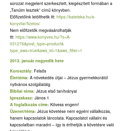
sorozat megjelent szerkesztett, kiegészített formában a
„Tanúim lesztek” című könyvben.
Előfizetőink letölthetik itt:
https://kateteka.hu/e-
konyvtar/fizetos/
Nem előfizetők megvásárolhatják
itt:
https://www.konyves.hu/?
s=A-
031276&post_type=product&
type_aws=true&aws_id=1&aws_
filter=1
2013. január negyedik hete
Korosztály:
Felsős
Élettéma:
A növekedés útjai – Jézus gyermekkorától
nyilvános szolgálatáig
Bibliai téma:
Jézus első tanítványai
Igeszakasz:
János 1
A foglalkozás címe:
Kövess engem!
Üzenet/téma:
Jézus követése nem egyéni vállalkozás,
hanem kapcsolatok láncolata. Kapcsolatot vállalni és
kapcsolatban maradni – így is érthetjük a követésre való