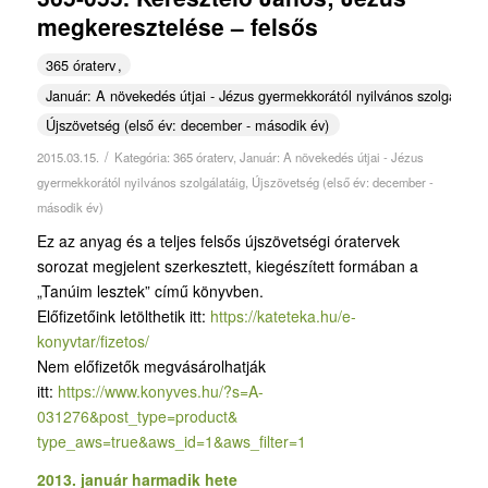
megkeresztelése – felsős
365 óraterv
Január: A növekedés útjai - Jézus gyermekkorától nyilvános szolgálatái
Újszövetség (első év: december - második év)
/
2015.03.15.
Kategória:
365 óraterv
,
Január: A növekedés útjai - Jézus
gyermekkorától nyilvános szolgálatáig
,
Újszövetség (első év: december -
második év)
Ez az anyag és a teljes felsős újszövetségi óratervek
sorozat megjelent szerkesztett, kiegészített formában a
„Tanúim lesztek” című könyvben.
Előfizetőink letölthetik itt:
https://kateteka.hu/e-
konyvtar/fizetos/
Nem előfizetők megvásárolhatják
itt:
https://www.konyves.hu/?
s=A-
031276&post_type=product&
type_aws=true&aws_id=1&aws_
filter=1
2013. január harmadik hete