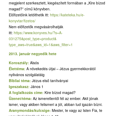
megjelent szerkesztett, kiegészített formában a „Kire bízod
magad?” című könyvben.
Előfizetőink letölthetik itt:
https://kateteka.hu/e-
konyvtar/fizetos/
Nem előfizetők megvásárolhatják
itt:
https://www.konyves.hu/?
s=A-
031275&post_type=product&
type_aws=true&aws_id=1&aws_
filter=1
2013. január negyedik hete
Korosztály:
Alsós
Élettéma:
A növekedés útjai – Jézus gyermekkorától
nyilvános szolgálatáig
Bibliai téma:
Jézus első tanítványai
Igeszakasz:
János 1
A foglalkozás címe:
Kire bízod magad?
Üzenet/téma:
Az ismeretlentől fél az ember. Akit jónak
ismer, vagy akiben felismeri a jót, abban tud igazán bízni.
Aranymondás/kulcsige:
Mester, te vagy az Isten Fia, te