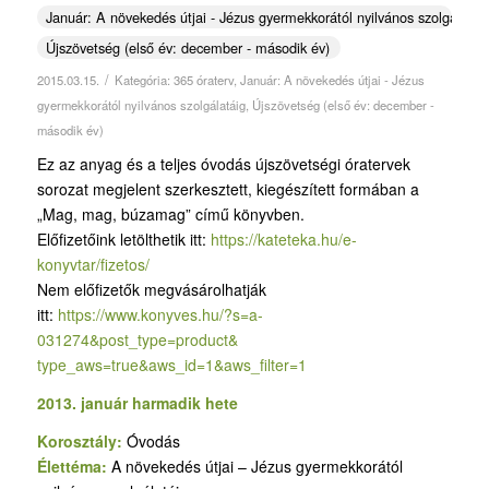
Január: A növekedés útjai - Jézus gyermekkorától nyilvános szolgálatái
Újszövetség (első év: december - második év)
/
2015.03.15.
Kategória:
365 óraterv
,
Január: A növekedés útjai - Jézus
gyermekkorától nyilvános szolgálatáig
,
Újszövetség (első év: december -
második év)
Ez az anyag és a teljes óvodás újszövetségi óratervek
sorozat megjelent szerkesztett, kiegészített formában a
„Mag, mag, búzamag” című könyvben.
Előfizetőink letölthetik itt:
https://kateteka.hu/e-
konyvtar/fizetos/
Nem előfizetők megvásárolhatják
itt:
https://www.konyves.hu/?
s=a-
031274&post_type=product&
type_aws=true&aws_id=1&aws_
filter=1
2013. január harmadik hete
Korosztály:
Óvodás
Élettéma:
A növekedés útjai – Jézus gyermekkorától