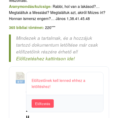
felszólítást.
Aranymondás/kulcsige:
Rabbi, hol van a lakásod?…
Megtaláltuk a Messiást? Megtaláltuk azt, akiről Mózes írt?
Honnan ismersz engem?… János 1,38.41.45.48
365 bibliai történet:
220***
Mindezek a tartalmak, és a hozzájuk
tartozó dokumentum letöltése már csak
előfizetőink részére érhető el!
Előfizetéshez kattintson ide!
5
Előfizetőnek kell lenned ehhez a
6
letöltéshez!
_
J
é
Előfizetés
z
u