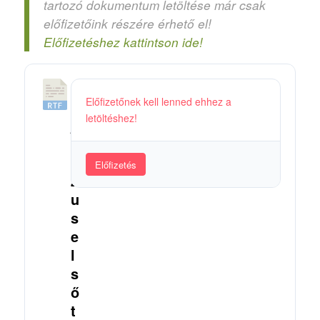
tartozó dokumentum letöltése már csak
előfizetőink részére érhető el!
Előfizetéshez kattintson ide!
5
Előfizetőnek kell lenned ehhez a
6
letöltéshez!
_
J
é
Előfizetés
z
u
s
e
l
s
ő
t