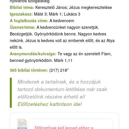
nyilvános szolgálatáig
Bibliai téma:
Keresztelő János; Jézus megkeresztelése
Igeszakasz:
Máté 3; Márk 1; Lukács 3
A foglalkozás címe:
A kedvencem
Üzenet/téma:
A kedvencünket nagyon szeretjük.
Becézgetjük. Gyönyörködünk benne. Nagyon kedves
nekünk. Jézus is kedves volt az emberek előtt, és az Atya
előtt is.
Aranymondás/kulcsige:
Te vagy az én szeretett Fiam,
benned gyönyörködöm. Márk 1,11
365 bibliai történet:
(217) 218*
Mindezek a tartalmak, és a hozzájuk
tartozó dokumentum letöltése már csak
előfizetőink részére érhető el!
Előfizetéshez kattintson ide!
5
Előfizetőnek kell lenned ehhez a