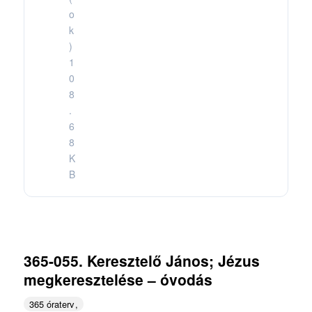
o
k
)
1
0
8
.
6
8
K
B
365-055. Keresztelő János; Jézus
megkeresztelése – óvodás
365 óraterv