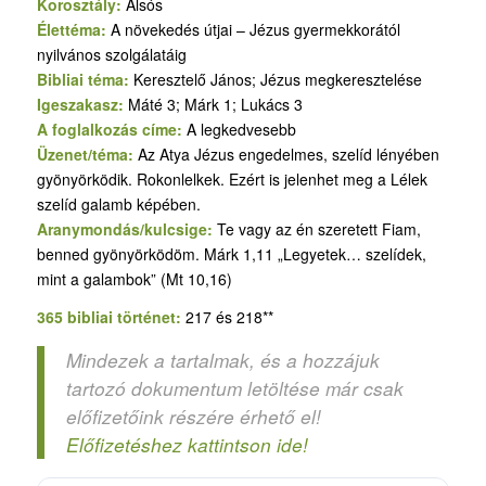
Korosztály:
Alsós
Élettéma:
A növekedés útjai – Jézus gyermekkorától
nyilvános szolgálatáig
Bibliai téma:
Keresztelő János; Jézus megkeresztelése
Igeszakasz:
Máté 3; Márk 1; Lukács 3
A foglalkozás címe:
A legkedvesebb
Üzenet/téma:
Az Atya Jézus engedelmes, szelíd lényében
gyönyörködik. Rokonlelkek. Ezért is jelenhet meg a Lélek
szelíd galamb képében.
Aranymondás/kulcsige:
Te vagy az én szeretett Fiam,
benned gyönyörködöm. Márk 1,11 „Legyetek… szelídek,
mint a galambok” (Mt 10,16)
365 bibliai történet:
217 és 218**
Mindezek a tartalmak, és a hozzájuk
tartozó dokumentum letöltése már csak
előfizetőink részére érhető el!
Előfizetéshez kattintson ide!