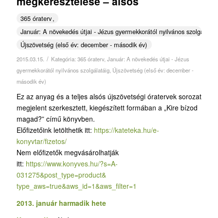
megkeresztelése – alsós
365 óraterv
Január: A növekedés útjai - Jézus gyermekkorától nyilvános szolgálatái
Újszövetség (első év: december - második év)
/
2015.03.15.
Kategória:
365 óraterv
,
Január: A növekedés útjai - Jézus
gyermekkorától nyilvános szolgálatáig
,
Újszövetség (első év: december -
második év)
Ez az anyag és a teljes alsós újszövetségi óratervek sorozat
megjelent szerkesztett, kiegészített formában a „Kire bízod
magad?” című könyvben.
Előfizetőink letölthetik itt:
https://kateteka.hu/e-
konyvtar/fizetos/
Nem előfizetők megvásárolhatják
itt:
https://www.konyves.hu/?
s=A-
031275&post_type=product&
type_aws=true&aws_id=1&aws_
filter=1
2013. január harmadik hete