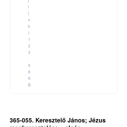
l
(
o
k
)
1
2
3
.
9
8
K
B
365-055. Keresztelő János; Jézus