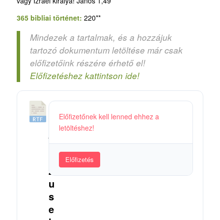
vagy Izráel királya! János 1,49
365 bibliai történet:
220**
Mindezek a tartalmak, és a hozzájuk
tartozó dokumentum letöltése már csak
előfizetőink részére érhető el!
Előfizetéshez kattintson ide!
5
Előfizetőnek kell lenned ehhez a
6
letöltéshez!
_
J
é
Előfizetés
z
u
s
e