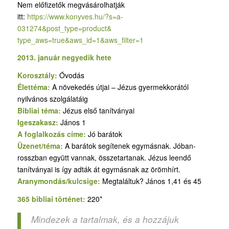
Nem előfizetők megvásárolhatják
itt:
https://www.konyves.hu/?
s=a-
031274&post_type=product&
type_aws=true&aws_id=1&aws_
filter=1
2013. január negyedik hete
Korosztály:
Óvodás
Élettéma:
A növekedés útjai – Jézus gyermekkorától
nyilvános szolgálatáig
Bibliai téma:
Jézus első tanítványai
Igeszakasz:
János 1
A foglalkozás címe:
Jó barátok
Üzenet/téma:
A barátok segítenek egymásnak. Jóban-
rosszban együtt vannak, összetartanak. Jézus leendő
tanítványai is így adták át egymásnak az örömhírt.
Aranymondás/kulcsige:
Megtaláltuk? János 1,41 és 45
365 bibliai történet:
220*
Mindezek a tartalmak, és a hozzájuk