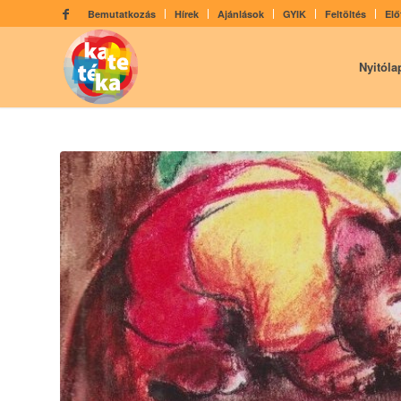
Bemutatkozás
Hírek
Ajánlások
GYIK
Feltöltés
Elő
Nyitóla