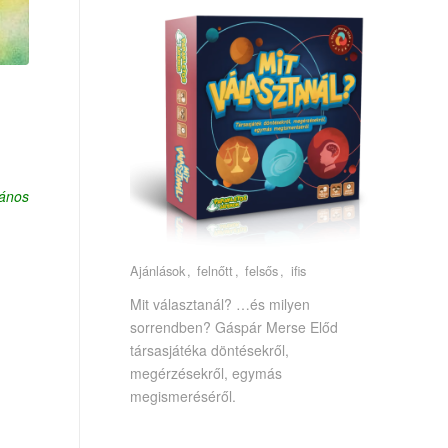
János
Ajánlások
felnőtt
felsős
ifis
Mit választanál? …és milyen
sorrendben? Gáspár Merse Előd
társasjátéka döntésekről,
megérzésekről, egymás
megismeréséről.