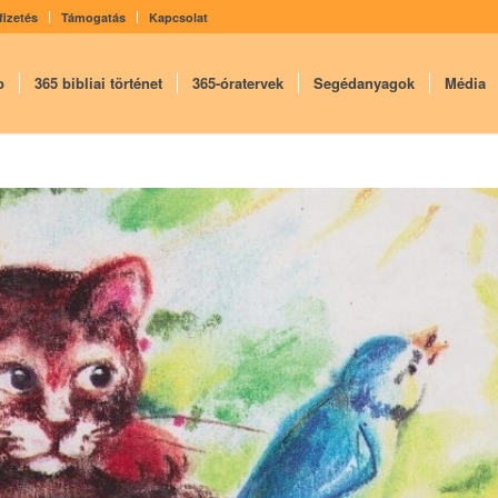
fizetés
Támogatás
Kapcsolat
p
365 bibliai történet
365-óratervek
Segédanyagok
Média