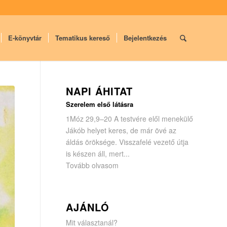
E-könyvtár
Tematikus kereső
Bejelentkezés
NAPI ÁHITAT
Szerelem első látásra
1Móz 29,9–20 A testvére elől menekülő
Jákób helyet keres, de már övé az
áldás öröksége. Visszafelé vezető útja
is készen áll, mert...
Tovább olvasom
AJÁNLÓ
Mit választanál?