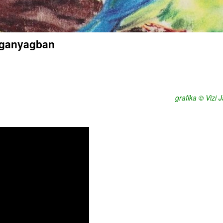
nganyagban
grafika © Vizi 