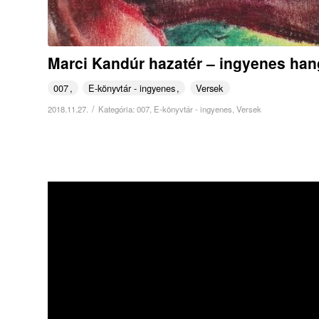
Marci Kandúr hazatér – ingyenes ha
007
E-könyvtár - ingyenes
Versek
/
2018.11.27.
Kategória:
007
,
E-könyvtár - ingyenes
,
Versek