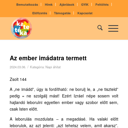
Bemutatkozás
Hírek
Ajánlások
GYIK
Feltöltés
Előfizetés
Támogatás
Kapcsolat
Az ember imádatra termett
/
2024.03.06.
Kategória:
Napi áhítat
Zsolt 144
A „ne imádd”, úgy is fordítható: ne borulj le, a „ne tiszteld”
pedig = ne szolgálj mást! Ezért Izráel népe sosem volt
hajlandó leborulni egyetlen ember vagy szobor előtt sem,
csak Isten előtt.
A leborulás mozdulata – a megadásé. Ha valaki előtt
leborulok, az azt jelenti: „azt tehetsz velem, amit akarsz”.