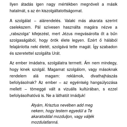
Ilyen átadás igen nagy mértékben megnöveli a másik
hatalmát, s az én kiszolgáltatottságomat.
A szolgálat – alárendelés. Valaki más akarata szerint
cselekszem. Pál szívesen használta magára nézve a
„rabszolga” kifejezést, mert Jézus megvásárolta őt a bűn
szolgaságából, hogy örök élete legyen. Ezért ő hálából
felajánlotta neki életét, szolgává tette magát. Így szabadon
és szeretettel szolgálta Urát.
Az ember imádatra, szolgálatra termett. Ám nem mindegy,
hogy kinek szolgál. Magamat szolgálom, vagy másoknak
rendelem alá magam: reklámok, divathajhászás
befolyásolnak? Az ember – az egyéniség hangsúlyozása
mellett – tömeggé vált a vizuális kultúrában, s ezzel
befolyásolhatóvá is. Ne a láthatót imádjuk!
Atyám, Krisztus nevében add meg
nekem, hogy testem egyedül a Te
akaratoddal mozduljon, vagy váljék
mozdulatlanná.