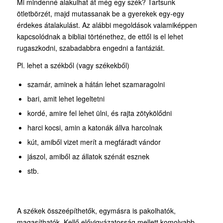
Mi mindenné alakulhat át még egy szék? Tartsunk
ötletbörzét, majd mutassanak be a gyerekek egy-egy
érdekes átalakulást. Az alábbi megoldások valamiképpen
kapcsolódnak a bibliai történethez, de ettől is el lehet
rugaszkodni, szabadabbra engedni a fantáziát.
Pl. lehet a székből (vagy székekből)
szamár, aminek a hátán lehet szamaragolni
bari, amit lehet legeltetni
kordé, amire fel lehet ülni, és rajta zötykölődni
harci kocsi, amin a katonák állva harcolnak
kút, amiből vizet merít a megfáradt vándor
jászol, amiből az állatok szénát esznek
stb.
A székek összeépíthetők, egymásra is pakolhatók,
magasíthatók. Kellő elővigyázatosság mellett komolyabb