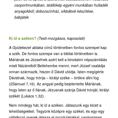
csoportmunkában, istállókép egyéni munkában hulladék
anyagokból; dobozszínház, síkbábok készítése,
bábjáték
Ki ül a széken?
(Testi-mozgásos, kapcsolati)
A Gyülekezet ablaka
című történetben fontos szerepet kap
a szék. De fontos szerepe van a bibliai történetben is.
Máriának és Józsefnek azért kell a birodalmi népszámlálás
miatt Názáretből Betlehembe menni, mert József családja
onnan származik, hiszen ő Dávid utódja. Isten megígérte
Dávidnak, hogy trónja – királyi széke – örökre állni fog
(2Sámuel 7,16). Az angyal pedig bejelentette Máriának,
hogy Isten az ő fiának, Jézusnak szánja Dávid trónját, királyi
székét (Lukács 1,32).
Nem mindegy hát, ki ül a széken. Játsszunk egy kicsit a
lehetőségekkel. Tegyünk középre egy széket, és egy-egy
vállalkozó gyerek játssza el mozdulatokkal, pantomimes