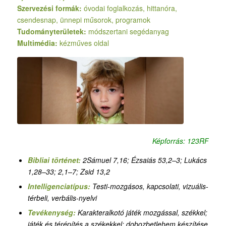
Szervezési formák:
óvodai foglalkozás, hittanóra,
csendesnap, ünnepi műsorok, programok
Tudományterületek:
módszertani segédanyag
Multimédia:
kézműves oldal
Képforrás: 123RF
Bibliai történet:
2Sámuel 7,16; Ézsaiás 53,2–3; Lukács
1,28–33; 2,1–7; Zsid 13,2
Intelligenciatípus:
Testi-mozgásos, kapcsolati, vizuális-
térbeli, verbális-nyelvi
Tevékenység:
Karakteralkotó játék mozgással, székkel;
játék és térépítés a székekkel; dobozbetlehem készítése