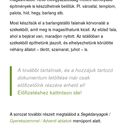
építmények is készülhetnek belőlük. Pl. városfal, templom,
palota, híd, hegy, barlang stb.
Most készítsük el a barlangistálló falainak körvonalát a
székekből, amit meg is magasíthatunk kicsit. Az elülső fala,
ahol a bejárat van, maradjon nyitott. Az istállóban a
székekből építhetünk jászolt, és elhelyezhetünk körülötte
néhány állatot – ökröt, szamarat, juhot – is.
A további tartalmak, és a hozzájuk tartozó
dokumentum letöltése már csak
előfizetőink részére érhető el!
Előfizetéshez kattintson ide!
A sorozat további részeit megtalálod a
Segédanyagok /
Gyerekszemmel / Adventi ablakok
menüpont alatt.