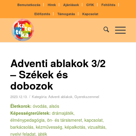
Bemutatkozás
Hírek
Ajánlások
GYIK
Feltöltés
Előfizetés
Támogatás
Kapcsolat
Adventi ablakok 3/2
– Székek és
dobozok
/
2023.12.13.
Kategória:
Adventi ablakok
,
Gyerekszemmel
Életkorok:
óvodás, alsós
Képességterületek:
drámajáték,
élménypedagógia, ön- és társismeret, kapcsolat,
barkácsolás, kézművesség, képalkotás, vizualitás,
nyelvi feladat, játék