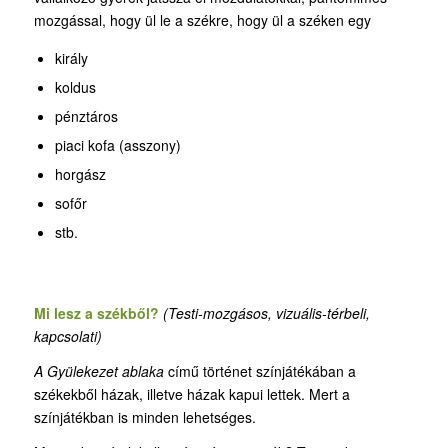
mozgással, hogy ül le a székre, hogy ül a széken egy
király
koldus
pénztáros
piaci kofa (asszony)
horgász
sofőr
stb.
Mi lesz a székből?
(Testi-mozgásos, vizuális-térbeli,
kapcsolati)
A Gyülekezet ablaka
című történet színjátékában a
székekből házak, illetve házak kapui lettek. Mert a
színjátékban is minden lehetséges.