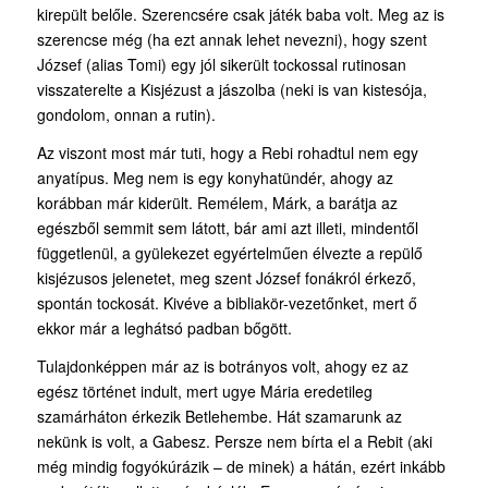
kirepült belőle. Szerencsére csak játék baba volt. Meg az is
szerencse még (ha ezt annak lehet nevezni), hogy szent
József (alias Tomi) egy jól sikerült tockossal rutinosan
visszaterelte a Kisjézust a jászolba (neki is van kistesója,
gondolom, onnan a rutin).
Az viszont most már tuti, hogy a Rebi rohadtul nem egy
anyatípus. Meg nem is egy konyhatündér, ahogy az
korábban már kiderült. Remélem, Márk, a barátja az
egészből semmit sem látott, bár ami azt illeti, mindentől
függetlenül, a gyülekezet egyértelműen élvezte a repülő
kisjézusos jelenetet, meg szent József fonákról érkező,
spontán tockosát. Kivéve a bibliakör-vezetőnket, mert ő
ekkor már a leghátsó padban bőgött.
Tulajdonképpen már az is botrányos volt, ahogy ez az
egész történet indult, mert ugye Mária eredetileg
szamárháton érkezik Betlehembe. Hát szamarunk az
nekünk is volt, a Gabesz. Persze nem bírta el a Rebit (aki
még mindig fogyókúrázik – de minek) a hátán, ezért inkább