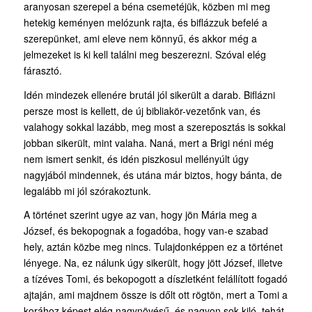
aranyosan szerepel a béna csemetéjük, közben mi meg
hetekig keményen melózunk rajta, és biflázzuk befelé a
szerepünket, ami eleve nem könnyű, és akkor még a
jelmezeket is ki kell találni meg beszerezni. Szóval elég
fárasztó.
Idén mindezek ellenére brutál jól sikerült a darab. Biflázni
persze most is kellett, de új bibliakör-vezetőnk van, és
valahogy sokkal lazább, meg most a szereposztás is sokkal
jobban sikerült, mint valaha. Naná, mert a Brigi néni még
nem ismert senkit, és idén piszkosul mellényúlt úgy
nagyjából mindennek, és utána már biztos, hogy bánta, de
legalább mi jól szórakoztunk.
A történet szerint ugye az van, hogy jön Mária meg a
József, és bekopognak a fogadóba, hogy van-e szabad
hely, aztán közbe meg nincs. Tulajdonképpen ez a történet
lényege. Na, ez nálunk úgy sikerült, hogy jött József, illetve
a tízéves Tomi, és bekopogott a díszletként felállított fogadó
ajtaján, ami majdnem össze is dőlt ott rögtön, mert a Tomi a
korához képest elég nagynövésű, és nagyon sok kiló, tehát