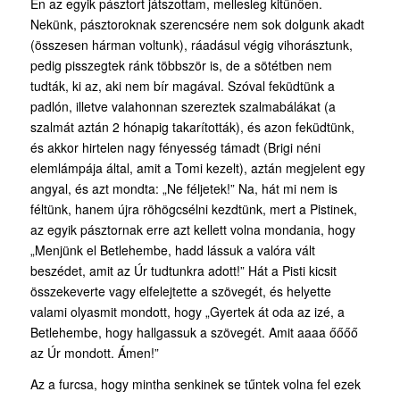
Én az egyik pásztort játszottam, mellesleg kitűnően.
Nekünk, pásztoroknak szerencsére nem sok dolgunk akadt
(összesen hárman voltunk), ráadásul végig vihorásztunk,
pedig pisszegtek ránk többször is, de a sötétben nem
tudták, ki az, aki nem bír magával. Szóval feküdtünk a
padlón, illetve valahonnan szereztek szalmabálákat (a
szalmát aztán 2 hónapig takarították), és azon feküdtünk,
és akkor hirtelen nagy fényesség támadt (Brigi néni
elemlámpája által, amit a Tomi kezelt), aztán megjelent egy
angyal, és azt mondta: „Ne féljetek!” Na, hát mi nem is
féltünk, hanem újra röhögcsélni kezdtünk, mert a Pistinek,
az egyik pásztornak erre azt kellett volna mondania, hogy
„Menjünk el Betlehembe, hadd lássuk a valóra vált
beszédet, amit az Úr tudtunkra adott!” Hát a Pisti kicsit
összekeverte vagy elfelejtette a szövegét, és helyette
valami olyasmit mondott, hogy „Gyertek át oda az izé, a
Betlehembe, hogy hallgassuk a szövegét. Amit aaaa őőőő
az Úr mondott. Ámen!”
Az a furcsa, hogy mintha senkinek se tűntek volna fel ezek