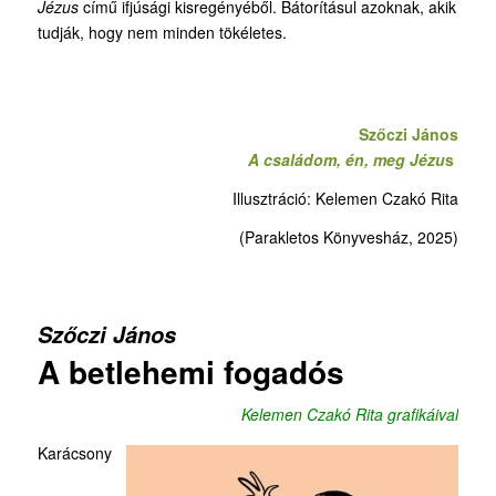
Jézus
című ifjúsági kisregényéből. Bátorításul azoknak, akik
tudják, hogy nem minden tökéletes.
Szőczi János
A családom, én, meg Jézu
s
Illusztráció: Kelemen Czakó Rita
(Parakletos Könyvesház, 2025)
Szőczi János
A betlehemi fogadós
Kelemen Czakó Rita grafikáival
Karácsony