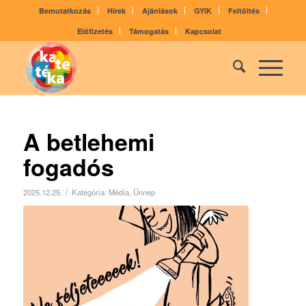
Bemutatkozás
Hírek
Ajánlások
GYIK
Feltöltés
Előfizetés
Támogatás
Kapcsolat
A betlehemi
fogadós
/
2025.12.25.
Kategória:
Média
,
Ünnep