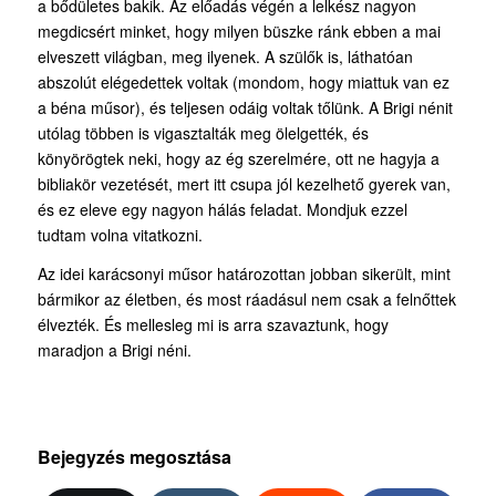
a bődületes bakik. Az előadás végén a lelkész nagyon
megdicsért minket, hogy milyen büszke ránk ebben a mai
elveszett világban, meg ilyenek. A szülők is, láthatóan
abszolút elégedettek voltak (mondom, hogy miattuk van ez
a béna műsor), és teljesen odáig voltak tőlünk. A Brigi nénit
utólag többen is vigasztalták meg ölelgették, és
könyörögtek neki, hogy az ég szerelmére, ott ne hagyja a
bibliakör vezetését, mert itt csupa jól kezelhető gyerek van,
és ez eleve egy nagyon hálás feladat. Mondjuk ezzel
tudtam volna vitatkozni.
Az idei karácsonyi műsor határozottan jobban sikerült, mint
bármikor az életben, és most ráadásul nem csak a felnőttek
élvezték. És mellesleg mi is arra szavaztunk, hogy
maradjon a Brigi néni.
Bejegyzés megosztása