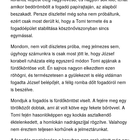
amikor bedörömbölt a fogadó papírajtaján, az alapból
beszakadt. Persze díszlettel még soha nem próbáltunk,
ezért csak most derült ki, hogy a Tomi termete és a
fogadóépület stabilitása köszönőviszonyban sincs
egymással.
Mondom, nem volt díszletes próba, meg jelmezes sem,
úgyhogy számunkra is csak most jött le, hogy József
korabeli ruházata elég egyszerű módon Tomi apjának a
fürdőköntöse volt. Én sajnos nagyon elkezdtem ezen
röhögni, és természetesen a gyülekezet is elég vidáman
fogadta József belépőjét, a félig romba dőlt fogadóról nem
is beszélve.
Mondjuk a fogadós is fürdőköntöst viselt. A fejére meg egy
törölközőt dobtak, ami át volt kötve egy fekete bőrövvel. A
Tomi fején hasonlóképpen egy kockás asztalkendő
éktelenkedett, a homlokán nadrágszíjjal rögzítve. Valahogy
nem éreztem teljesen korhűnek a jelmeztárunkat.