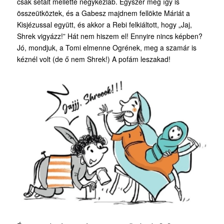
csak sétált mellette négykézláb. Egyszer még így is
összeütköztek, és a Gabesz majdnem fellökte Máriát a
Kisjézussal együtt, és akkor a Rebi felkiáltott, hogy „Jaj,
Shrek vigyázz!” Hát nem hiszem el! Ennyire nincs képben?
Jó, mondjuk, a Tomi elmenne Ogrének, meg a szamár is
kéznél volt (de ő nem Shrek!) A pofám leszakad!