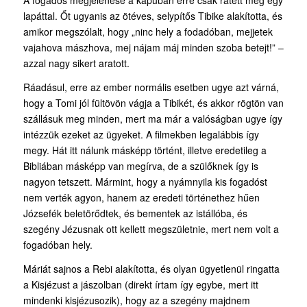
A fogadós megjelenése a kapuban erre csak rátett még egy
lapáttal. Őt ugyanis az ötéves, selypítős Tibike alakította, és
amikor megszólalt, hogy „ninc hely a fodadóban, mejjetek
vajahova mászhova, mej nájam máj minden szoba betejt!” –
azzal nagy sikert aratott.
Ráadásul, erre az ember normális esetben ugye azt várná,
hogy a Tomi jól fültövön vágja a Tibikét, és akkor rögtön van
szállásuk meg minden, mert ma már a valóságban ugye így
intézzük ezeket az ügyeket. A filmekben legalábbis így
megy. Hát itt nálunk másképp történt, illetve eredetileg a
Bibliában másképp van megírva, de a szülőknek így is
nagyon tetszett. Mármint, hogy a nyámnyila kis fogadóst
nem verték agyon, hanem az eredeti történethez hűen
Józsefék beletörődtek, és bementek az istállóba, és
szegény Jézusnak ott kellett megszületnie, mert nem volt a
fogadóban hely.
Máriát sajnos a Rebi alakította, és olyan ügyetlenül ringatta
a Kisjézust a jászolban (direkt írtam így egybe, mert itt
mindenki kisjézusozik), hogy az a szegény majdnem