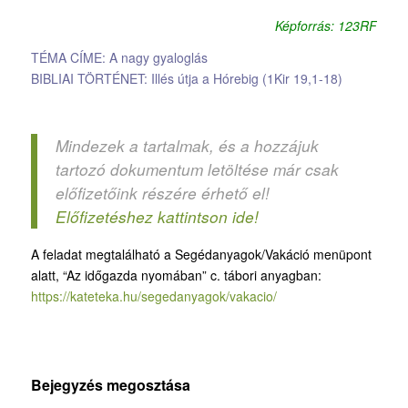
Képforrás: 123RF
TÉMA CÍME: A nagy gyaloglás
BIBLIAI TÖRTÉNET: Illés útja a Hórebig (1Kir 19,1-18)
Mindezek a tartalmak, és a hozzájuk
tartozó dokumentum letöltése már csak
előfizetőink részére érhető el!
Előfizetéshez kattintson ide!
A feladat megtalálható a Segédanyagok/Vakáció menüpont
alatt, “Az időgazda nyomában” c. tábori anyagban:
https://kateteka.hu/segedanyagok/vakacio/
Bejegyzés megosztása