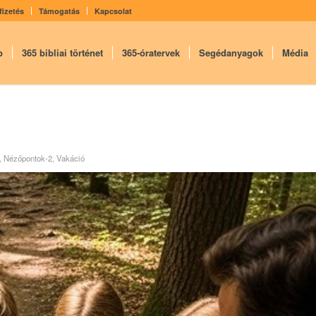
fizetés
Támogatás
Kapcsolat
p
365 bibliai történet
365-óratervek
Segédanyagok
Média
,
Nézőpontok-2
,
Vakáció