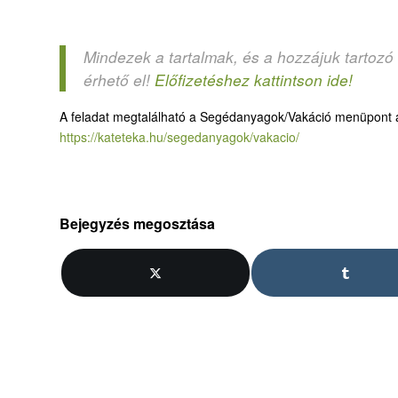
Mindezek a tartalmak, és a hozzájuk tartozó
érhető el!
Előfizetéshez kattintson ide!
A feladat megtalálható a Segédanyagok/Vakáció menüpont a
https://kateteka.hu/segedanyagok/vakacio/
Bejegyzés megosztása