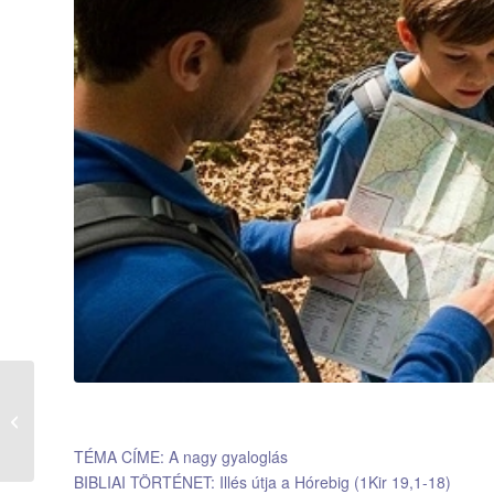
2. Útjelek és
nyomkövetés
TÉMA CÍME: A nagy gyaloglás
BIBLIAI TÖRTÉNET: Illés útja a Hórebig (1Kir 19,1-18)