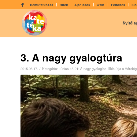
Bemutatkozás
Hírek
Ajánlások
GYIK
Feltöltés
Elő
Nyitóla
3. A nagy gyalogtúra
/
2015.06.17.
Kategória:
Június 15-21: A nagy gyaloglás: Illés útja a Hórebig