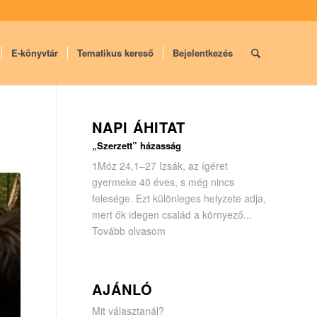
E-könyvtár
Tematikus kereső
Bejelentkezés
NAPI ÁHITAT
„Szerzett” házasság
1Móz 24,1–27 Izsák, az ígéret
gyermeke 40 éves, s még nincs
felesége. Ezt különleges helyzete adja,
mert ők idegen család a környező...
Tovább olvasom
AJÁNLÓ
Mit választanál?