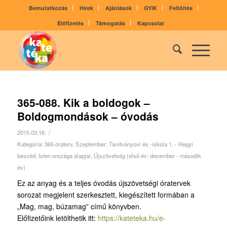
Bemutatkozás
Hírek
Ajánlások
GYIK
Feltöltés
Előfizetés
Támogatás
Kapcsolat
365-088. Kik a boldogok –
Boldogmondások – óvodás
/
2015.03.16.
Kategória:
365 óraterv
,
Szeptember: Tanítványovi és -iskola 1. - Hegyi
beszéd; Isten országa alapjai
,
Újszövetség (első év: december - második
év)
Ez az anyag és a teljes óvodás újszövetségi óratervek
sorozat megjelent szerkesztett, kiegészített formában a
„Mag, mag, búzamag” című könyvben.
Előfizetőink letölthetik itt:
https://kateteka.hu/e-