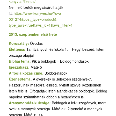
konyvtar/fizetos/
Nem előfizetők megvásárolhatják
itt:
https://www.konyves.hu/?
s=a-
031274&post_type=product&
type_aws=true&aws_id=1&aws_
filter=1
2013. szeptember első hete
Korosztály:
Óvodás
Élettéma:
Tanítványovi- és iskola 1. – Hegyi beszéd, Isten
országa alapjai
Bibliai téma:
Kik a boldogok – Boldogmondások
Igeszakasz:
Máté 5
A foglalkozás címe:
Boldog-napok
Üzenet/téma:
A gyerekek is „lélekben szegények”.
Rászorulnak másokra lelkileg. Nyitott szívvel közelednek
Isten felé is. Elfogadják Isten ajándékát és boldogok. Boldog
napokra számíthatnak ebben a hittanévben is.
Aranymondás/kulcsige:
Boldogok a lelki szegények, mert
övék a mennyek országa. Máté 5,3 ?ilyeneké a mennyek
országa. Máté 19,14