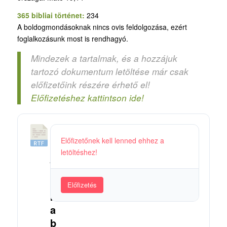
365 bibliai történet:
234
A boldogmondásoknak nincs ovis feldolgozása, ezért
foglalkozásunk most is rendhagyó.
Mindezek a tartalmak, és a hozzájuk
tartozó dokumentum letöltése már csak
előfizetőink részére érhető el!
Előfizetéshez kattintson ide!
8
Előfizetőnek kell lenned ehhez a
8
letöltéshez!
_
K
i
Előfizetés
k
a
b