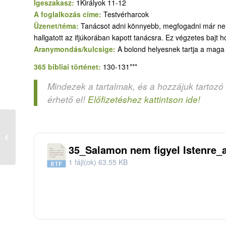
Igeszakasz:
1Királyok 11-12
A foglalkozás címe:
Testvérharcok
Üzenet/téma:
Tanácsot adni könnyebb, megfogadni már ne
hallgatott az ifjúkorában kapott tanácsra. Ez végzetes bajt 
Aranymondás/kulcsige:
A bolond helyesnek tartja a maga 
365 bibliai történet:
130-131***
Mindezek a tartalmak, és a hozzájuk tartozó
érhető el!
Előfizetéshez kattintson ide!
365-35. Salamon nem figyel Istenre –
fia idején kettészakad az ország...
35_Salamon nem figyel Istenre_
1 fájl(ok)
63.55 KB