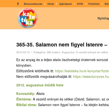
Bemutatkozás
Hírek
Ajánlások
GYIK
Feltöltés
Elő
Nyitóla
365-35. Salamon nem figyel Istenre – 
/
2015.03.13.
Kategória:
365 óraterv
,
Augusztus: A vezető erényei és vétkei
Ez az anyag és a teljes alsós ószövetségi óratervek sorozat
könyvben.
Előfizetőink letölthetik itt:
https://kateteka.hu/e-
konyvtar/fizet
Nem előfizetők megvásárolhatják itt:
https://www.konyves.hu
2012. augusztus ötödik hete
Korosztály:
Alsós
Élettéma:
A vezető erényei és vétkei (Dávid, Salamon, az 
Bibliai téma:
Salamon nem figyel Istenre – fia idején ketté