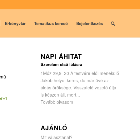
E-könyvtár
Tematikus kereső
Bejelentkezés
NAPI ÁHITAT
Szerelem első látásra
1Móz 29,9–20 A testvére elől menekülő
ímű
Jákób helyet keres, de már övé az
áldás öröksége. Visszafelé vezető útja
is készen áll, mert...
ter=1
Tovább olvasom
AJÁNLÓ
Mit választanál?