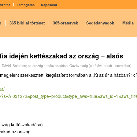
fizetés
Támogatás
Kapcsolat
p
365 bibliai történet
365-óratervek
Segédanyagok
Média
fia idején kettészakad az ország – alsós
 - Dávid; Salamon; az ország kettészakadása
,
Ószövetség (első év: január - november)
 megjelent szerkesztett, kiegészített formában a „Ki az úr a házban?” c
os/
/?
s=A-031272&post_type=product&
type_aws=true&aws_id=1&aws_
fil
ország kettészakadása)
szakad az ország