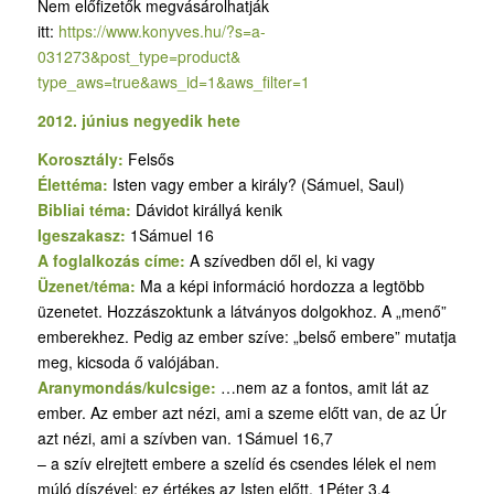
Nem előfizetők megvásárolhatják
itt:
https://www.konyves.hu/?
s=a-
031273&post_type=product&
type_aws=true&aws_id=1&aws_
filter=1
2012. június negyedik hete
Korosztály:
Felsős
Élettéma:
Isten vagy ember a király? (Sámuel, Saul)
Bibliai téma:
Dávidot királlyá kenik
Igeszakasz:
1Sámuel 16
A foglalkozás címe:
A szívedben dől el, ki vagy
Üzenet/téma:
Ma a képi információ hordozza a legtöbb
üzenetet. Hozzászoktunk a látványos dolgokhoz. A „menő”
emberekhez. Pedig az ember szíve: „belső embere” mutatja
meg, kicsoda ő valójában.
Aranymondás/kulcsige:
…nem az a fontos, amit lát az
ember. Az ember azt nézi, ami a szeme előtt van, de az Úr
azt nézi, ami a szívben van. 1Sámuel 16,7
– a szív elrejtett embere a szelíd és csendes lélek el nem
múló díszével: ez értékes az Isten előtt. 1Péter 3,4