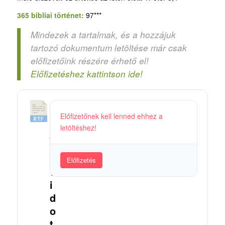
365 bibliai történet:
97***
Mindezek a tartalmak, és a hozzájuk
tartozó dokumentum letöltése már csak
előfizetőink részére érhető el!
Előfizetéshez kattintson ide!
2
Előfizetőnek kell lenned ehhez a
6
letöltéshez!
_
D
á
Előfizetés
v
i
d
o
t