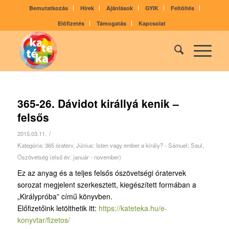
Bemutatkozás
Hírek
Ajánlások
GYIK
Feltöltés
Előfizetés
Támogatás
Kapcsolat
365-26. Dávidot királlyá kenik –
felsős
/
2015.03.11.
Kategória:
365 óraterv
,
Június: Isten vagy ember a király? - Sámuel; Saul
,
Ószövetség (első év: január - november)
Ez az anyag és a teljes felsős ószövetségi óratervek
sorozat megjelent szerkesztett, kiegészített formában a
„Királypróba” című könyvben.
Előfizetőink letölthetik itt:
https://kateteka.hu/e-
konyvtar/fizetos/