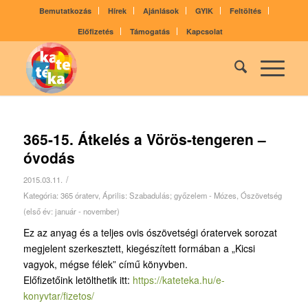
Bemutatkozás
Hírek
Ajánlások
GYIK
Feltöltés
Előfizetés
Támogatás
Kapcsolat
365-15. Átkelés a Vörös-tengeren –
óvodás
/
2015.03.11.
Kategória:
365 óraterv
,
Április: Szabadulás; győzelem - Mózes
,
Ószövetség
(első év: január - november)
Ez az anyag és a teljes ovis ószövetségi óratervek sorozat
megjelent szerkesztett, kiegészített formában a „Kicsi
vagyok, mégse félek” című könyvben.
Előfizetőink letölthetik itt:
https://kateteka.hu/e-
konyvtar/fizetos/