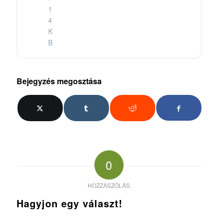
1
4
K
B
Bejegyzés megosztása
0
HOZZÁSZÓLÁS
Hagyjon egy választ!