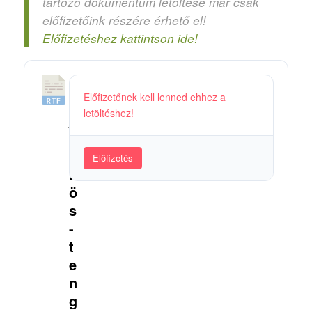
tartozó dokumentum letöltése már csak
előfizetőink részére érhető el!
Előfizetéshez kattintson ide!
1
Előfizetőnek kell lenned ehhez a
5
letöltéshez!
_
V
ö
Előfizetés
r
ö
s
-
t
e
n
g