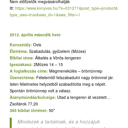
Nem előfizetők megvásárolhatják
itt:
https://www.konyves.hu/?
s=031271&post_type=product&
type_aws=true&aws_id=1&aws_
filter=1
2012. április második hete
Korosztály:
Ovis
Élettéma:
Szabadulás, győzelem (Mózes)
Bibliai téma:
Átkelés a Vörös-tengeren
Igeszakasz:
2Mózes 14 – 15
A foglalkozás címe:
Megmenekülés – örömünnep
Üzenet/téma:
Félelemtől felszabadulni nagy örömmel jár.
Isten félelmetes helyzetből szabadította meg a népét.
Spontán örömünnep volt a válasz.
Aranymondás/kulcsige:
Utad a tengeren át vezetett…
Zsoltárok 77,20
365 bibliai történet:
50*
Mindezek a tartalmak, és a hozzájuk