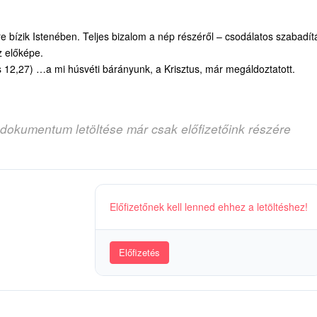
re bízik Istenében. Teljes bizalom a nép részéről – csodálatos szabadít
z előképe.
12,27) …a mi húsvéti bárányunk, a Krisztus, már megáldoztatott.
 dokumentum letöltése már csak előfizetőink részére
Előfizetőnek kell lenned ehhez a letöltéshez!
Előfizetés