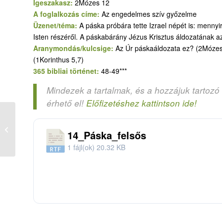
Igeszakasz:
2Mózes 12
A foglalkozás címe:
Az engedelmes szív győzelme
Üzenet/téma:
A páska próbára tette Izrael népét is: mennyi
Isten részéről. A páskabárány Jézus Krisztus áldozatának a
Aranymondás/kulcsige:
Az Úr páskaáldozata ez? (2Mózes 
(1Korinthus 5,7)
365 bibliai történet:
48-49***
Mindezek a tartalmak, és a hozzájuk tartozó
érhető el!
Előfizetéshez kattintson ide!
365-14. Az első páska – kivonulás
14_Páska_felsős
Egyiptomból – alsós
1 fájl(ok)
20.32 KB