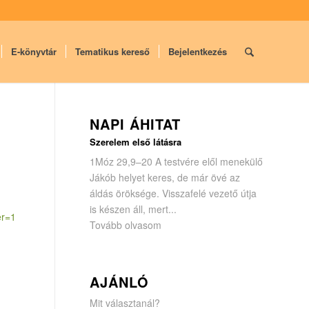
E-könyvtár
Tematikus kereső
Bejelentkezés
NAPI ÁHITAT
Szerelem első látásra
1Móz 29,9–20 A testvére elől menekülő
Jákób helyet keres, de már övé az
áldás öröksége. Visszafelé vezető útja
is készen áll, mert...
ter=1
Tovább olvasom
AJÁNLÓ
Mit választanál?