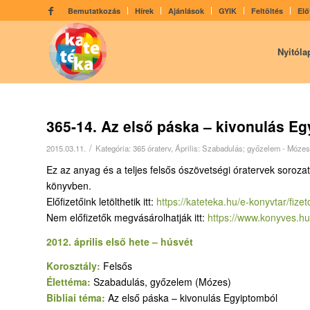
Bemutatkozás
Hírek
Ajánlások
GYIK
Feltöltés
Elő
Nyitóla
365-14. Az első páska – kivonulás Eg
/
2015.03.11.
Kategória:
365 óraterv
,
Április: Szabadulás; győzelem - Mózes
Ez az anyag és a teljes felsős ószövetségi óratervek sorozat
könyvben.
Előfizetőink letölthetik itt:
https://kateteka.hu/e-
konyvtar/fizet
Nem előfizetők megvásárolhatják itt:
https://www.konyves.hu
2012. április első hete – húsvét
Korosztály:
Felsős
Élettéma:
Szabadulás, győzelem (Mózes)
Bibliai téma:
Az első páska – kivonulás Egyiptomból