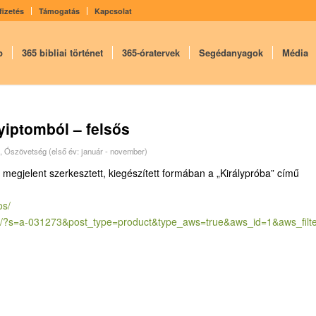
fizetés
Támogatás
Kapcsolat
p
365 bibliai történet
365-óratervek
Segédanyagok
Média
yiptomból – felsős
,
Ószövetség (első év: január - november)
 megjelent szerkesztett, kiegészített formában a „Királypróba” című
os/
/?
s=a-031273&post_type=product&
type_aws=true&aws_id=1&aws_
fil