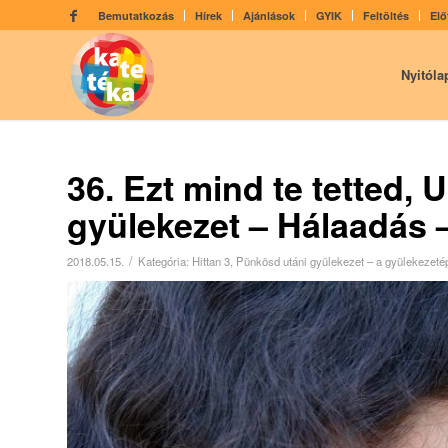
Bemutatkozás
Hírek
Ajánlások
GYIK
Feltöltés
Elő
Nyitóla
36. Ezt mind te tetted,
gyülekezet – Hálaadás –
/
2018.05.15.
Kategória:
Hittan 3
,
Pünkösd utáni gyülekezet – a gyülekezetépí