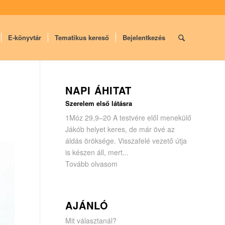
E-könyvtár
Tematikus kereső
Bejelentkezés
NAPI ÁHITAT
Szerelem első látásra
1Móz 29,9–20 A testvére elől menekülő
Jákób helyet keres, de már övé az
áldás öröksége. Visszafelé vezető útja
is készen áll, mert...
Tovább olvasom
AJÁNLÓ
Mit választanál?