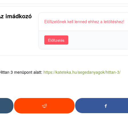
 Az imádkozó
Előfizetőnek kell lenned ehhez a letöltéshez!
Előfizetés
ittan 3 menüpont alatt:
https://kateteka.hu/segedanyagok/hittan-3/