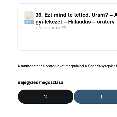
36. Ezt mind te tetted, Uram? –
gyülekezet – Hálaadás – óraterv
1 fájl(ok)
36.01 KB
A tanmenetet és óraterveket megtalálod a Segédanyagok / H
Bejegyzés megosztása