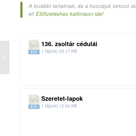
A további tartalmak, és a hozzájuk tartozó d
el!
Előfizetéshez kattintson ide!
136. zsoltár cédulái
1 fájl(ok)
33.17 KB
Pünkösdig történt –
hírösszefoglaló
Szeretet-lapok
1 fájl(ok)
12.04 KB