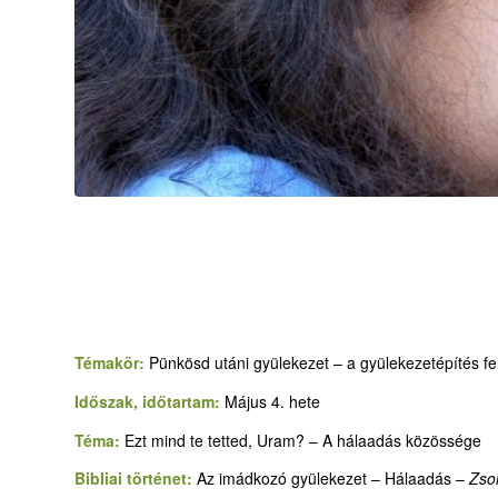
Témakör:
Pünkösd utáni gyülekezet – a gyülekezetépítés fel
Időszak, időtartam:
Május 4. hete
Téma:
Ezt mind te tetted, Uram? – A hálaadás közössége
Bibliai történet:
Az imádkozó gyülekezet – Hálaadás –
Zso