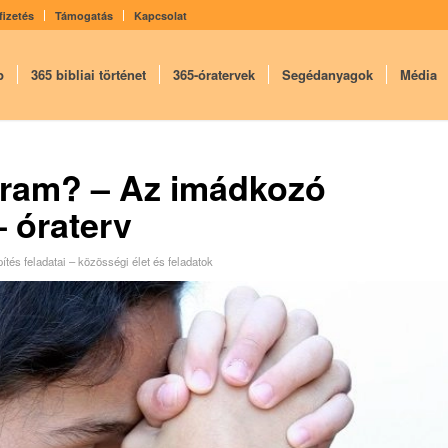
fizetés
Támogatás
Kapcsolat
p
365 bibliai történet
365-óratervek
Segédanyagok
Média
 Uram? – Az imádkozó
 óraterv
tés feladatai – közösségi élet és feladatok