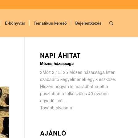
E-könyvtár
Tematikus kereső
Bejelentkezés
NAPI ÁHITAT
Mózes házassága
2Móz 2,15–25 Mózes házassága Isten
szabadító kegyelmének egyik eszköze.
Hiszen hogyan is maradhatna ott a
pusztában a felkészülés 40 évében
egyedül, cél...
Tovább olvasom
AJÁNLÓ