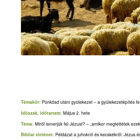
Témakör:
Pünkösd utáni gyülekezet – a gyülekezetépítés fel
Időszak, időtartam:
Május 2. hete
Téma:
Miről ismerjük fel Jézust? – „amikor megtettétek ezek
Bibliai történet:
Példázat a juhokról és kecskékről: Jézus és