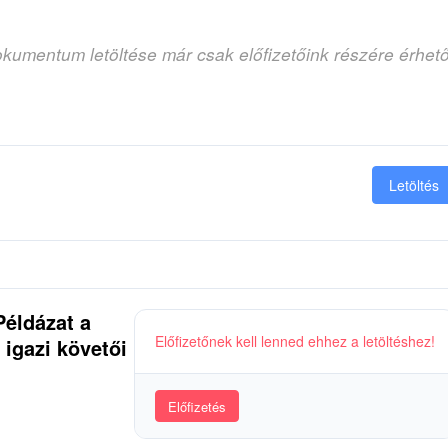
okumentum letöltése már csak előfizetőink részére érhet
Letöltés
Példázat a
Előfizetőnek kell lenned ehhez a letöltéshez!
 igazi követői
Előfizetés