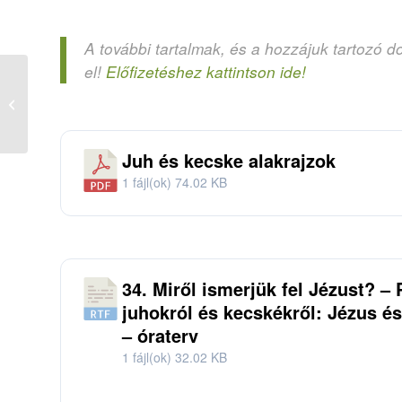
A további tartalmak, és a hozzájuk tartozó d
el!
Előfizetéshez kattintson ide!
01. Hány óra van? –
bibliai nyomkeresés
Juh és kecske alakrajzok
1 fájl(ok)
74.02 KB
34. Miről ismerjük fel Jézust? – 
juhokról és kecskékről: Jézus és
– óraterv
1 fájl(ok)
32.02 KB