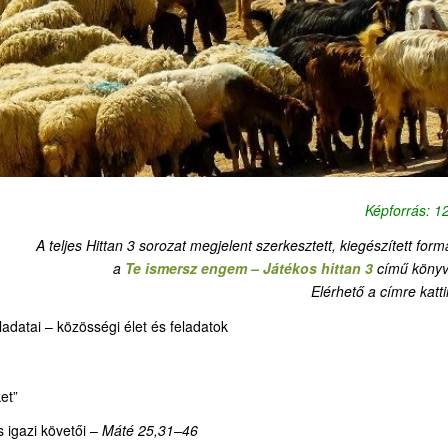
Képforrás: 
A teljes Hittan 3 sorozat megjelent szerkesztett, kiegészített for
a
Te ismersz engem – Játékos hittan 3
című könyv
Elérhető a címre katti
adatai – közösségi élet és feladatok
et”
 igazi követői –
Máté 25,31–46