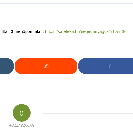
ittan 3 menüpont alatt:
https://kateteka.hu/segedanyagok/hittan-3/
0
HOZZÁSZÓLÁS