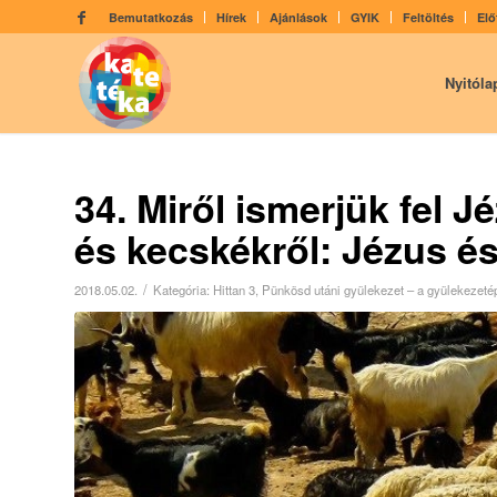
Bemutatkozás
Hírek
Ajánlások
GYIK
Feltöltés
Elő
Nyitóla
34. Miről ismerjük fel J
és kecskékről: Jézus és 
/
2018.05.02.
Kategória:
Hittan 3
,
Pünkösd utáni gyülekezet – a gyülekezetépí