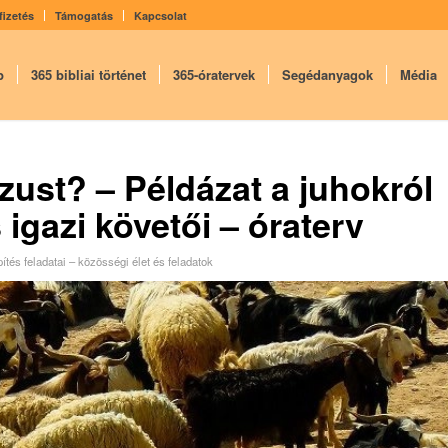
fizetés
Támogatás
Kapcsolat
p
365 bibliai történet
365-óratervek
Segédanyagok
Média
ézust? – Példázat a juhokról
igazi követői – óraterv
tés feladatai – közösségi élet és feladatok