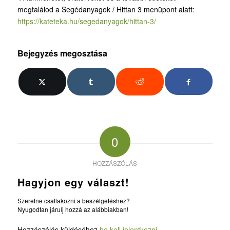
megtalálod a Segédanyagok / Hittan 3 menüpont alatt:
https://kateteka.hu/segedanyagok/hittan-3/
Bejegyzés megosztása
0
HOZZÁSZÓLÁS
Hagyjon egy választ!
Szeretne csatlakozni a beszélgetéshez?
Nyugodtan járulj hozzá az alábbiakban!
Hozzászólás küldéséhez
be kell jelentkezni
.