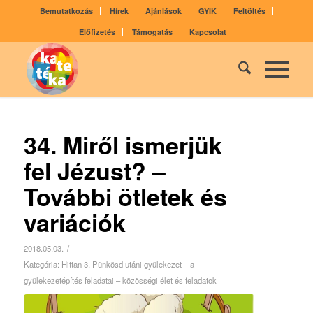
Bemutatkozás
Hírek
Ajánlások
GYIK
Feltöltés
Előfizetés
Támogatás
Kapcsolat
34. Miről ismerjük
fel Jézust? –
További ötletek és
variációk
/
2018.05.03.
Kategória:
Hittan 3
,
Pünkösd utáni gyülekezet – a
gyülekezetépítés feladatai – közösségi élet és feladatok