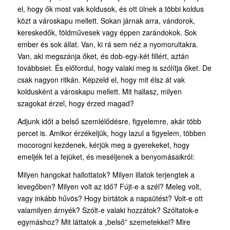
el, hogy ők most vak koldusok, és ott ülnek a többi koldus
közt a városkapu mellett. Sokan járnak arra, vándorok,
kereskedők, földművesek vagy éppen zarándokok. Sok
ember és sok állat. Van, ki rá sem néz a nyomorultakra.
Van, aki megszánja őket, és dob-egy-két fillért, aztán
továbbsiet. És előfordul, hogy valaki meg is szólítja őket. De
csak nagyon ritkán. Képzeld el, hogy mit élsz át vak
koldusként a városkapu mellett. Mit hallasz, milyen
szagokat érzel, hogy érzed magad?
Adjunk időt a belső szemlélődésre, figyelemre, akár több
percet is. Amikor érzékeljük, hogy lazul a figyelem, többen
mocorogni kezdenek, kérjük meg a gyerekeket, hogy
emeljék fel a fejüket, és meséljenek a benyomásaikról:
Milyen hangokat hallottatok? Milyen illatok terjengtek a
levegőben? Milyen volt az idő? Fújt-e a szél? Meleg volt,
vagy inkább hűvös? Hogy bírtátok a napsütést? Volt-e ott
valamilyen árnyék? Szólt-e valaki hozzátok? Szóltatok-e
egymáshoz? Mit láttatok a „belső” szemetekkel? Mire