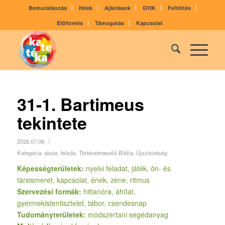
Bemutatkozás
Hírek
Ajánlások
GYIK
Feltöltés
Előfizetés
Támogatás
Kapcsolat
31-1. Bartimeus
tekintete
/
2026.07.06.
Kategória:
alsós
,
felsős
,
Történetmesélő Biblia
,
Újszövetség
Képességterületek:
nyelvi feladat, játék, ön- és
társismeret, kapcsolat, ének, zene, ritmus
Szervezési formák:
hittanóra, áhítat,
gyermekistentisztelet, tábor, csendesnap
Tudományterületek:
módszertani segédanyag