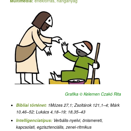
Multimédia:
énekforrás, hanganyag
Grafika © Kelemen Czakó Rita
Bibliai történet:
1Mózes 27,1
;
Zsoltárok 121,1–4; Márk
10,46–52; Lukács 4,18–19; 18,35–43
Intelligenciatípus:
Verbális-nyelvi, önismereti,
kapcsolati, egzisztenciális, zenei-ritmikus