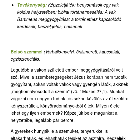
Tevékenység:
Képzeletjáték: benyomások egy vak
koldus helyzetében
;
bibliai történetmesélés: A vak
Bartimeus meggyógyítása; a történethez kapcsolódó
kérdések, beszélgetés, hálaének
Belső szemmel
(Verbális-nyelvi, önismereti, kapcsolati,
egzisztenciális)
Legutóbb a vakon született ember meggyógyításáról volt
szó. Mivel a szembetegségeket Jézus korában nem tudták
gyógyítani, sokan voltak vakok vagy gyengén látók, akiknek
„meghomályosodott a szeme” (vö. 1Mózes 27,1). Munkát
végezni nem nagyon tudtak, és sokan közülük az út szélére
kényszerültek, könyöradományokból éltek. Milyen élete
lehet egy ilyen embernek? Képzeljük bele magunkat a
helyzetébe, legalább pár percre.
A gyerekek hunyják le a szemüket, tenyerükkel is
eltakarhatják, és lehajthatják fejüket az asztalra. Képzeljék