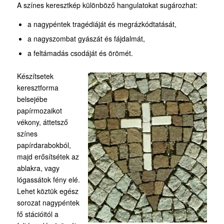
A színes keresztkép különböző hangulatokat sugározhat:
a nagypéntek tragédiáját és megrázkódtatását,
a nagyszombat gyászát és fájdalmát,
a feltámadás csodáját és örömét.
Készítsetek
keresztforma
belsejébe
papírmozaikot
vékony, áttetsző
színes
papírdarabokból,
majd erősítsétek az
ablakra, vagy
lógassátok fény elé.
Lehet köztük egész
sorozat nagypéntek
fő stációitól a