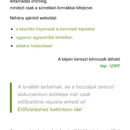
feltámadás öröméig,
mindezt csak a színekkel-formákkal kifejezve.
Néhány ajánlott weboldal:
a készítés folyamatát is bemutató képekkel
ugyanez egyszerűbb kivitelben
ablakra helyezéssel
A képen kereszt-kőmozaik látható
Kép: 123RF
A további tartalmak, és a hozzájuk tartozó
dokumentum letöltése már csak
előfizetőink részére érhető el!
Előfizetéshez kattintson ide!