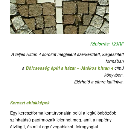
Képforrás: 123RF
A teljes Hittan 4 sorozat megjelent szerkesztett, kiegészített
formában
a
Bölcsesség építi a házat – Játékos hittan 4
című
könyvben.
Elérhető a címre kattintva.
Kereszt ablakképek
Egy keresztforma kontúrvonalán belül a legkülönbözőbb
színhatású papírmozaik jelenhet meg, amit a napfény
átvilágít, és mint egy üvegablakot, felragyogtat.