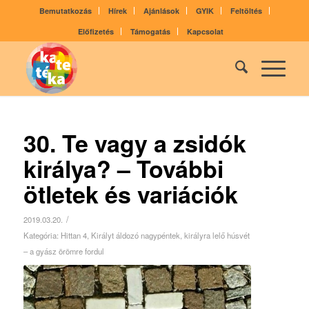
Bemutatkozás
Hírek
Ajánlások
GYIK
Feltöltés
Előfizetés
Támogatás
Kapcsolat
30. Te vagy a zsidók
királya? – További
ötletek és variációk
/
2019.03.20.
Kategória:
Hittan 4
,
Királyt áldozó nagypéntek, királyra lelő húsvét
– a gyász örömre fordul