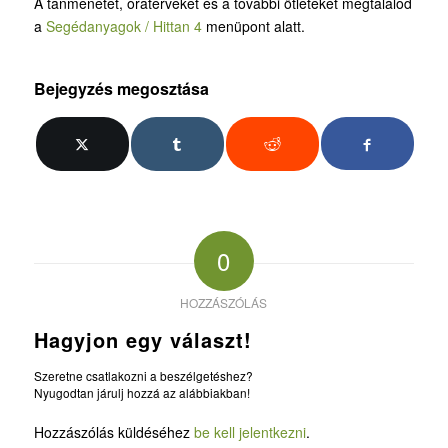
A tanmenetet, óraterveket és a további ötleteket megtalálod
a
Segédanyagok / Hittan 4
menüpont alatt.
Bejegyzés megosztása
0
HOZZÁSZÓLÁS
Hagyjon egy választ!
Szeretne csatlakozni a beszélgetéshez?
Nyugodtan járulj hozzá az alábbiakban!
Hozzászólás küldéséhez
be kell jelentkezni
.