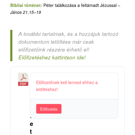
Bibliai történet:
Péter találkozása a feltámadt Jézussal –
János 21,15–19
A további tartalmak, és a hozzájuk tartozó
dokumentum letöltése már csak
előfizetőink részére érhető el!
Előfizetéshez kattintson ide!
S
Előfizetőnek kell lenned ehhez a
z
letöltéshez!
e
r
e
Előfizetés
t
e
t