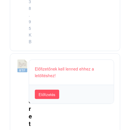
3
8
.
9
5
K
B
3
Előfizetőnek kell lenned ehhez a
0
letöltéshez!
.
S
z
Előfizetés
e
r
e
t