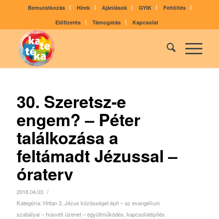
Bemutatkozás
Hírek
Ajánlások
GYIK
Feltöltés
Előfizetés
Támogatás
Kapcsolat
30. Szeretsz-e
engem? – Péter
találkozása a
feltámadt Jézussal –
óraterv
/
2018.04.03.
Kategória:
Hittan 3
,
Jézus közösséget épít – az evangélium
szabályai – húsvéti üzenet – együttműködés, kapcsolatépítés