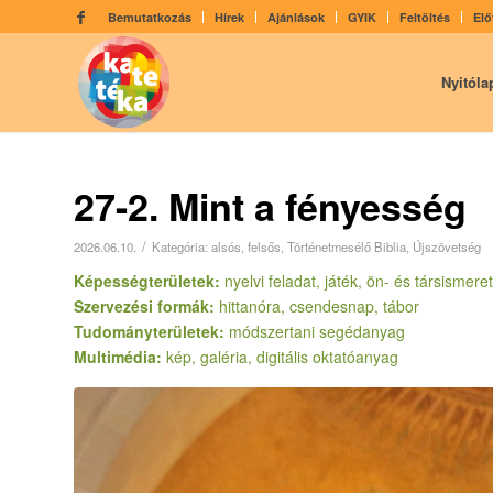
Bemutatkozás
Hírek
Ajánlások
GYIK
Feltöltés
Elő
Nyitóla
27-2. Mint a fényesség
/
2026.06.10.
Kategória:
alsós
,
felsős
,
Történetmesélő Biblia
,
Újszövetség
Képességterületek:
nyelvi feladat, játék, ön- és társismere
Szervezési formák:
hittanóra, csendesnap, tábor
Tudományterületek:
módszertani segédanyag
Multimédia:
kép, galéria, digitális oktatóanyag