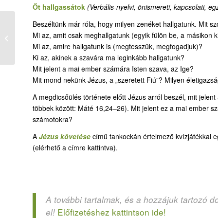
Őt hallgassátok
(Verbális-nyelvi,
önismereti
,
kapcsolati,
egz
Beszéltünk már róla, hogy milyen zenéket hallgatunk. Mit sz
27-1. Jézus
Mi az, amit csak meghallgatunk (egyik fülön be, a másikon k
megdicsőülése
Mi az, amire hallgatunk is (megtesszük, megfogadjuk)?
Ki az, akinek a szavára ma leginkább hallgatunk?
Mit jelent a mai ember számára Isten szava, az Ige?
Mit mond nekünk Jézus, a „szeretett Fiú”? Milyen életigazsá
A megdicsőülés története előtt Jézus arról beszél, mit jelent
többek között: Máté 16,24–26). Mit jelent ez a mai ember sz
számotokra?
A
Jézus követése
című tankockán értelmező kvízjátékkal egé
(elérhető a címre kattintva).
A további tartalmak, és a hozzájuk tartozó d
Előfizetéshez kattintson ide!
el!