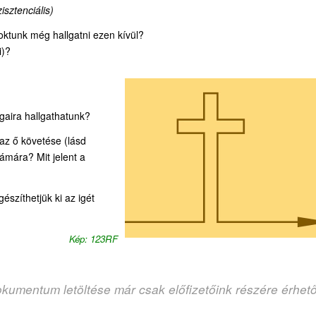
isztenciális)
oktunk még hallgatni ezen kívül?
i)?
gaira hallgathatunk?
 az ő követése (lásd
ámára? Mit jelent a
szíthetjük ki az igét
Kép: 123RF
okumentum letöltése már csak előfizetőink részére érhet