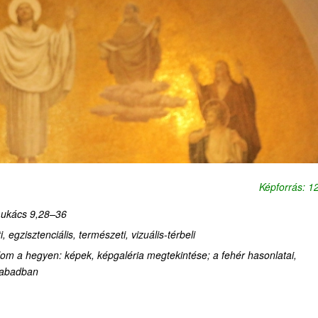
Képforrás: 
Lukács 9,28–36
i,
egzisztenciális, természeti, vizuális-térbeli
om a hegyen: képek, képgaléria megtekintése; a fehér hasonlatai,
zabadban