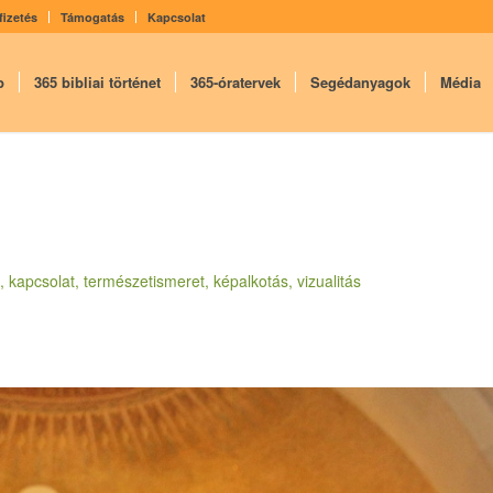
fizetés
Támogatás
Kapcsolat
p
365 bibliai történet
365-óratervek
Segédanyagok
Média
t, kapcsolat, természetismeret, képalkotás, vizualitás