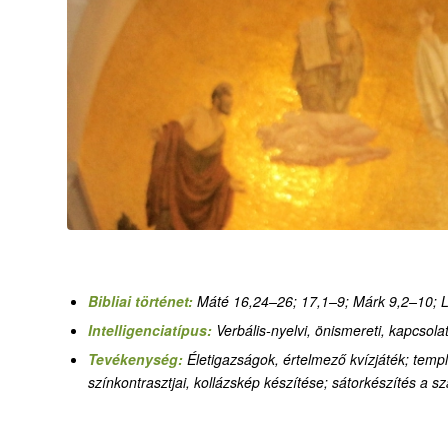
Bibliai történet:
Máté 16,24–26
;
17,1–9; Márk 9,2–10; 
Intelligenciatípus:
Verbális-nyelvi,
önismereti
,
kapcsolat
Tevékenység:
Életigazságok, értelmező kvízjáték
;
templ
színkontrasztjai, kollázskép készítése
;
sátorkészítés a s