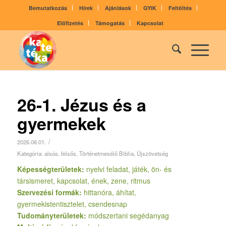
Bemutatkozás
Hírek
Ajánlások
GYIK
Feltöltés
Előfizetés
Támogatás
Kapcsolat
26-1. Jézus és a
gyermekek
/
2026.06.01.
Kategória:
alsós
,
felsős
,
Történetmesélő Biblia
,
Újszövetség
Képességterületek:
nyelvi feladat, játék, ön- és
társismeret, kapcsolat, ének, zene, ritmus
Szervezési formák:
hittanóra, áhítat,
gyermekistentisztelet, csendesnap
Tudományterületek:
módszertani segédanyag