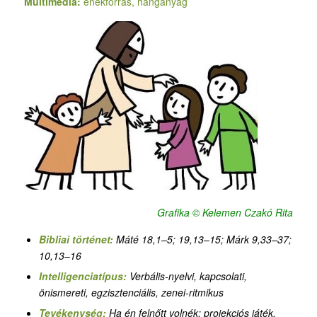
Multimédia:
énekforrás, hanganyag
Grafika © Kelemen Czakó Rita
Bibliai történet:
Máté 18,1–5; 19,13–15; Márk 9,33–37;
10,13–16
Intelligenciatípus:
Verbális-nyelvi, kapcsolati,
önismereti
,
egzisztenciális,
zenei-ritmikus
Tevékenység:
Ha én felnőtt volnék: projekciós játék,