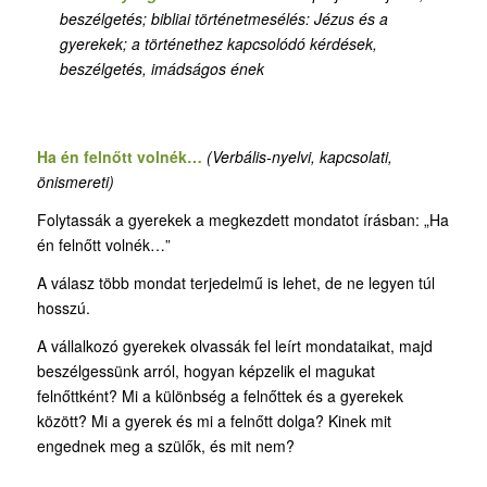
beszélgetés
;
bibliai történetmesélés: Jézus és a
gyerekek; a történethez kapcsolódó kérdések,
beszélgetés, imádságos ének
Ha én felnőtt volnék…
(Verbális-nyelvi, kapcsolati,
önismereti)
Folytassák a gyerekek a megkezdett mondatot írásban: „Ha
én felnőtt volnék…”
A válasz több mondat terjedelmű is lehet, de ne legyen túl
hosszú.
A vállalkozó gyerekek olvassák fel leírt mondataikat, majd
beszélgessünk arról, hogyan képzelik el magukat
felnőttként? Mi a különbség a felnőttek és a gyerekek
között? Mi a gyerek és mi a felnőtt dolga? Kinek mit
engednek meg a szülők, és mit nem?