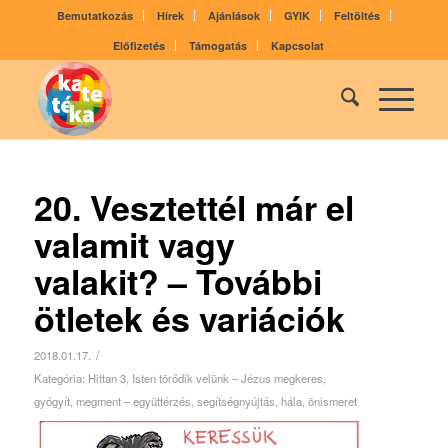
Bemutatkozás
Hírek
Ajánlások
GYIK
Feltöltés
Előfizetés
Támogatás
Kapcsolat
20. Vesztettél már el
valamit vagy
valakit? – További
ötletek és variációk
/
2018.01.17.
Kategória:
Hittan 3
,
Isten törődik velünk – Jézus megkeres,
gyógyít, megment – együttérzés, segítségnyújtás, hála, önismeret