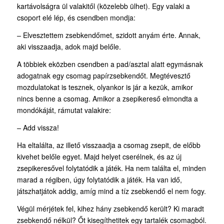
kartávolságra ül valakitől (közelebb ülhet). Egy valaki a
csoport elé lép, és csendben mondja:
–
Elvesztettem zsebkendőmet, szidott anyám érte. Annak,
aki visszaadja, adok majd belőle.
A többiek eközben csendben a pad/asztal alatt egymásnak
adogatnak egy csomag papírzsebkendőt. Megtévesztő
mozdulatokat is tesznek, olyankor is jár a kezük, amikor
nincs benne a csomag. Amikor a zsepikereső elmondta a
mondókáját, rámutat valakire:
–
Add vissza!
Ha eltalálta, az illető visszaadja a csomag zsepit, de előbb
kivehet belőle egyet. Majd helyet cserélnek, és az új
zsepikeresővel folytatódik a játék. Ha nem találta el, minden
marad a régiben, úgy folytatódik a játék. Ha van idő,
játszhatjátok addig, amíg mind a tíz zsebkendő el nem fogy.
Végül mérjétek fel, kihez hány zsebkendő került? Ki maradt
zsebkendő nélkül? Őt kisegíthetitek egy tartalék csomagból.