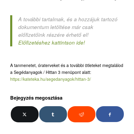
A további tartalmak, és a hozzájuk tartozó
dokumentum letöltése már csak
előfizetőink részére érhető el!
Előfizetéshez kattintson ide!
A tanmenetet, óraterveket és a további ötleteket megtalálod
a Segédanyagok / Hittan 3 menüpont alatt:
https://kateteka.hu/segedanyagok/hittan-3/
Bejegyzés megosztása