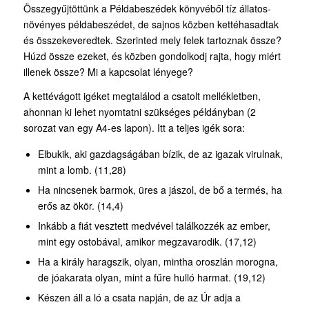
Összegyűjtöttünk a Példabeszédek könyvéből tíz állatos-
növényes példabeszédet, de sajnos közben kettéhasadtak
és összekeveredtek. Szerinted mely felek tartoznak össze?
Húzd össze ezeket, és közben gondolkodj rajta, hogy miért
illenek össze? Mi a kapcsolat lényege?
A kettévágott igéket megtalálod a csatolt mellékletben,
ahonnan ki lehet nyomtatni szükséges példányban (2
sorozat van egy A4-es lapon). Itt a teljes igék sora:
Elbukik, aki gazdagságában bízik, de az igazak virulnak,
mint a lomb. (11,28)
Ha nincsenek barmok, üres a jászol, de bő a termés, ha
erős az ökör. (14,4)
Inkább a fiát vesztett medvével találkozzék az ember,
mint egy ostobával, amikor megzavarodik. (17,12)
Ha a király haragszik, olyan, mintha oroszlán morogna,
de jóakarata olyan, mint a fűre hulló harmat. (19,12)
Készen áll a ló a csata napján, de az Úr adja a