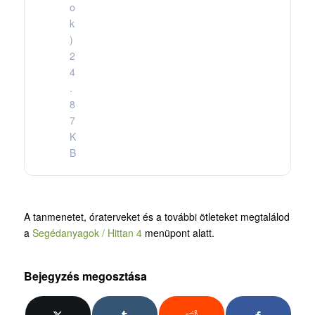
o
k
)
2
4
.
8
7
K
B
A tanmenetet, óraterveket és a további ötleteket megtalálod
a
Segédanyagok / Hittan 4
menüpont alatt.
Bejegyzés megosztása