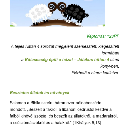
Képforrás: 123RF
A teljes Hittan 4 sorozat megjelent szerkesztett, kiegészített
formában
a
Bölcsesség építi a házat – Játékos hittan 4
című
könyvben.
Elérhető a címre kattintva.
Beszédes állatok és növények
Salamon a Biblia szerint háromezer példabeszédet
mondott. „Beszélt a fákról, a libánoni cédrustól kezdve a
falból kinövő izsópig, és beszélt az állatokról, a madarakról,
a csúszómászókról és a halakról.” (1Királyok 5,13)