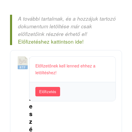
A további tartalmak, és a hozzájuk tartozó
dokumentum letöltése már csak
előfizetőink részére érhető el!
Előfizetéshez kattintson ide!
P
Előfizetőnek kell lenned ehhez a
é
letöltéshez!
l
d
a
Előfizetés
b
e
s
z
é