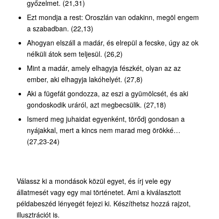
győzelmet. (21,31)
Ezt mondja a rest: Oroszlán van odakinn, megöl engem
a szabadban. (22,13)
Ahogyan elszáll a madár, és elrepül a fecske, úgy az ok
nélküli átok sem teljesül. (26,2)
Mint a madár, amely elhagyja fészkét, olyan az az
ember, aki elhagyja lakóhelyét. (27,8)
Aki a fügefát gondozza, az eszi a gyümölcsét, és aki
gondoskodik uráról, azt megbecsülik. (27,18)
Ismerd meg juhaidat egyenként, törődj gondosan a
nyájakkal, mert a kincs nem marad meg örökké…
(27,23-24)
Válassz ki a mondások közül egyet, és írj vele egy
állatmesét vagy egy mai történetet. Ami a kiválasztott
példabeszéd lényegét fejezi ki. Készíthetsz hozzá rajzot,
illusztrációt is.