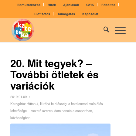
Bemutatkozás
Hírek
Ajánlások
GYIK
Feltöltés
Előfizetés
Támogatás
Kapcsolat
20. Mit tegyek? –
További ötletek és
variációk
/
2019.01.09.
Kategória:
Hittan 4
,
Királyi felelősség: a hatalommal való élés
lehetőségei – vezető szerep, dominancia a csoportban,
közösségben