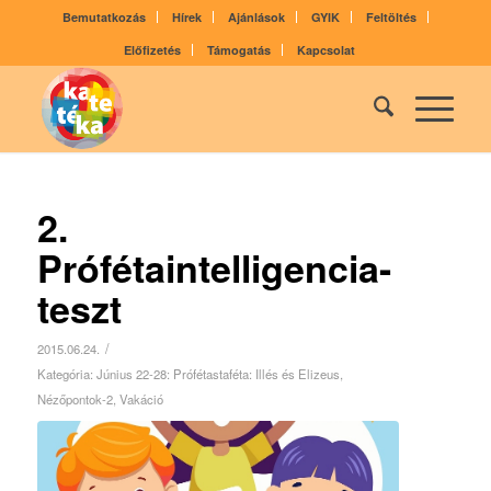
Bemutatkozás
Hírek
Ajánlások
GYIK
Feltöltés
Előfizetés
Támogatás
Kapcsolat
2.
Prófétaintelligencia-
teszt
/
2015.06.24.
Kategória:
Június 22-28: Prófétastaféta: Illés és Elizeus
,
Nézőpontok-2
,
Vakáció