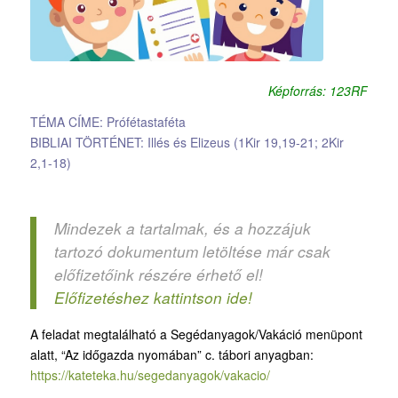
Képforrás: 123RF
TÉMA CÍME: Prófétastaféta
BIBLIAI TÖRTÉNET: Illés és Elizeus (1Kir 19,19-21; 2Kir
2,1-18)
Mindezek a tartalmak, és a hozzájuk
tartozó dokumentum letöltése már csak
előfizetőink részére érhető el!
Előfizetéshez kattintson ide!
A feladat megtalálható a Segédanyagok/Vakáció menüpont
alatt, “Az időgazda nyomában” c. tábori anyagban:
https://kateteka.hu/segedanyagok/vakacio/