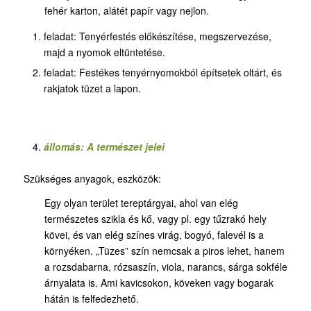
fehér karton, alátét papír vagy nejlon.
feladat: Tenyérfestés előkészítése, megszervezése,
majd a nyomok eltüntetése.
feladat: Festékes tenyérnyomokból építsetek oltárt, és
rakjatok tüzet a lapon.
állomás: A természet jelei
Szükséges anyagok, eszközök:
Egy olyan terület tereptárgyai, ahol van elég
természetes szikla és kő, vagy pl. egy tűzrakó hely
kövei, és van elég színes virág, bogyó, falevél is a
környéken. „Tüzes” szín nemcsak a piros lehet, hanem
a rozsdabarna, rózsaszín, viola, narancs, sárga sokféle
árnyalata is. Ami kavicsokon, köveken vagy bogarak
hátán is felfedezhető.