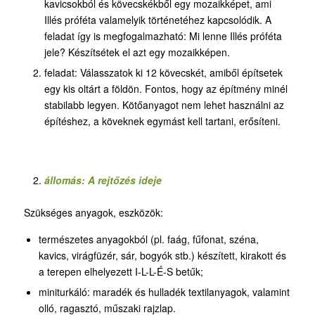
kavicsokból és kövecskékből egy mozaikképet, ami
Illés próféta valamelyik történetéhez kapcsolódik. A
feladat így is megfogalmazható: Mi lenne Illés próféta
jele? Készítsétek el azt egy mozaikképen.
feladat: Válasszatok ki 12 kövecskét, amiből építsetek
egy kis oltárt a földön. Fontos, hogy az építmény minél
stabilabb legyen. Kötőanyagot nem lehet használni az
építéshez, a köveknek egymást kell tartani, erősíteni.
állomás: A rejtőzés ideje
Szükséges anyagok, eszközök:
természetes anyagokból (pl. faág, fűfonat, széna,
kavics, virágfüzér, sár, bogyók stb.) készített, kirakott és
a terepen elhelyezett I-L-L-É-S betűk;
miniturkáló: maradék és hulladék textilanyagok, valamint
olló, ragasztó, műszaki rajzlap.