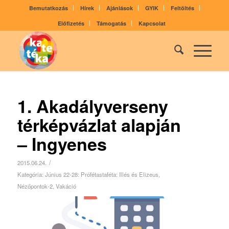
Bemutatkozás
Hírek
Ajánlások
GYIK
Feltöltés
Előfizetés
Támogatás
Kapcsolat
1. Akadályverseny
térképvázlat alapján
– Ingyenes
/
2015.06.24.
Kategória:
Június 22-28: Prófétastaféta: Illés és Elizeus
,
Nézőpontok-2
,
Vakáció