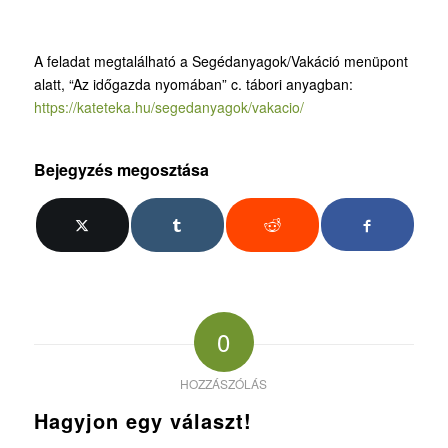
A feladat megtalálható a Segédanyagok/Vakáció menüpont
alatt, “Az időgazda nyomában” c. tábori anyagban:
https://kateteka.hu/segedanyagok/vakacio/
Bejegyzés megosztása
0
HOZZÁSZÓLÁS
Hagyjon egy választ!