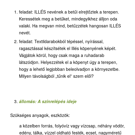
feladat: ILLÉS nevének a betűi elrejtőztek a terepen.
Keressétek meg a betűket, mindegyikhez álljon oda
valaki. Ha megvan mind, betűzzétek hangosan ILLÉS
nevét.
feladat: Textildarabokból tépéssel, nyírással,
ragasztással készítsétek el Illés köpenyének képét.
Vágjátok körül, hogy csak maga a ruhadarab
látszódjon. Helyezzétek el a köpenyt úgy a terepen,
hogy a lehető legjobban beleolvadjon a környezetbe.
Milyen távolságból „tűnik el” szem elől?
állomás: A színrelépés ideje
Szükséges anyagok, eszközök:
a közelben forrás, folyóvíz vagy vízcsap, néhány vödör,
edény, tálka, vízzel oldható festék, ecset, nagyméretű