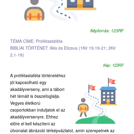
Képforrás: 123RF
TÉMA CÍME: Prófétastaféta
BIBLIAI TÖRTÉNET: Illés és Elizeus (1Kir 19,19-21; 2Kir
2,1-18)
Kép: 123RF
A prófétastaféta történetéhez
jól kapcsolható egy
akadályverseny, ami a tábori
hét témáit is összefoglalja.
Vegyes életkorú
csoportokban induljatok el az
akadályversenyre. Ehhez
előre el kell készíteni az
útvonalat ábrázoló térképvázlatot, amin szerepelnek az