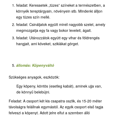
feladat: Keressetek „tüzes” színeket a természetben, a
környék tereptárgyain, növényein stb. Mindenki álljon
egy tüzes szín mellé.
feladat: Csináljatok együtt minél nagyobb szelet, amely
megmozgatja egy fa vagy bokor leveleit, ágait.
feladat: Utánozzátok együtt egy vihar és földrengés
hangjait, ami köveket, sziklákat görget.
állomás: Köpenyváltó
Szükséges anyagok, eszközök:
Egy köpeny, köntös (esetleg kabát), aminek ujja van,
de könnyű belebújni.
Feladat: A csoport két kis csapatra oszlik, és 15-20 méter
távolságra felállnak egymástól. Az egyik csoport első tagja
felveszi a köpenyt. Adott jelre elfut a szemben álló