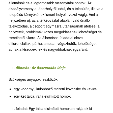
állomások és a legfontosabb viszonyítási pontok. Az
akadályverseny a táborhelyről indul, és a település, illetve a
település környékének ismert helyein vezet végig. Ami a
helyzetben új, az a térképvázlat alapján való önálló
tájékozódás, a csoport egymásra utaltságának átélése, a
helyzetek, problémák közös megoldásának lehetőségei és
remélhető sikere. Az állomások feladatai eleve
differenciáltak, párhuzamosan végezhetők, lehetőséget
adnak a kisebbeknek és nagyobbaknak egyaránt.
állomás: Az összerakás ideje
Szükséges anyagok, eszközök:
egy vödörnyi, különböző méretű kövecske és kavics;
egy-két tálca, rajta elsimított homok.
feladat: Egy tálca elsimított homokon rakjatok ki