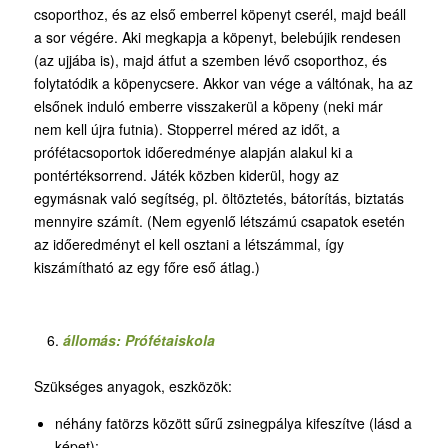
csoporthoz, és az első emberrel köpenyt cserél, majd beáll
a sor végére. Aki megkapja a köpenyt, belebújik rendesen
(az ujjába is), majd átfut a szemben lévő csoporthoz, és
folytatódik a köpenycsere. Akkor van vége a váltónak, ha az
elsőnek induló emberre visszakerül a köpeny (neki már
nem kell újra futnia). Stopperrel méred az időt, a
prófétacsoportok időeredménye alapján alakul ki a
pontértéksorrend. Játék közben kiderül, hogy az
egymásnak való segítség, pl. öltöztetés, bátorítás, biztatás
mennyire számít. (Nem egyenlő létszámú csapatok esetén
az időeredményt el kell osztani a létszámmal, így
kiszámítható az egy főre eső átlag.)
állomás: Prófétaiskola
Szükséges anyagok, eszközök:
néhány fatörzs között sűrű zsinegpálya kifeszítve (lásd a
képet);