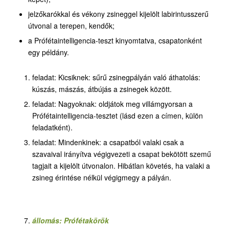
jelzőkarókkal és vékony zsineggel kijelölt labirintusszerű
útvonal a terepen, kendők;
a Prófétaintelligencia-teszt kinyomtatva, csapatonként
egy példány.
feladat: Kicsiknek: sűrű zsinegpályán való áthatolás:
kúszás, mászás, átbújás a zsinegek között.
feladat: Nagyoknak: oldjátok meg villámgyorsan a
Prófétaintelligencia-tesztet (lásd ezen a címen, külön
feladatként).
feladat: Mindenkinek: a csapatból valaki csak a
szavaival irányítva végigvezeti a csapat bekötött szemű
tagjait a kijelölt útvonalon. Hibátlan követés, ha valaki a
zsineg érintése nélkül végigmegy a pályán.
állomás: Prófétakörök