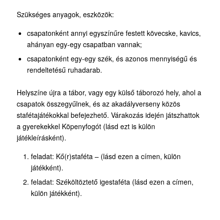
Szükséges anyagok, eszközök:
csapatonként annyi egyszínűre festett kövecske, kavics,
ahányan egy-egy csapatban vannak;
csapatonként egy-egy szék, és azonos mennyiségű és
rendeltetésű ruhadarab.
Helyszíne újra a tábor, vagy egy külső táborozó hely, ahol a
csapatok összegyűlnek, és az akadályverseny közös
stafétajátékokkal befejezhető. Várakozás idején játszhattok
a gyerekekkel Köpenyfogót (lásd ezt is külön
játékleírásként).
feladat: Kő(r)staféta – (lásd ezen a címen, külön
játékként).
feladat: Széköltöztető igestaféta (lásd ezen a címen,
külön játékként).