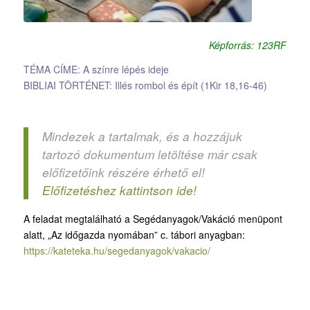
Képforrás: 123RF
TÉMA CÍME: A színre lépés ideje
BIBLIAI TÖRTÉNET: Illés rombol és épít (1Kir 18,16-46)
Mindezek a tartalmak, és a hozzájuk
tartozó dokumentum letöltése már csak
előfizetőink részére érhető el!
Előfizetéshez kattintson ide!
A feladat megtalálható a Segédanyagok/Vakáció menüpont
alatt, „Az időgazda nyomában” c. tábori anyagban:
https://kateteka.hu/segedanyagok/vakacio/