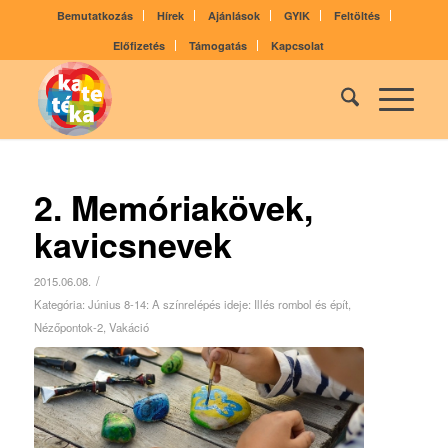
Bemutatkozás
Hírek
Ajánlások
GYIK
Feltöltés
Előfizetés
Támogatás
Kapcsolat
2. Memóriakövek,
kavicsnevek
/
2015.06.08.
Kategória:
Június 8-14: A színrelépés ideje: Illés rombol és épít
,
Nézőpontok-2
,
Vakáció