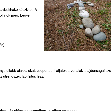
avicskirakó készletet. A
jzoljátok meg. Legyen
ás),
yolultabb alakzatokat, csoportosíthatjátok a vonalak tulajdonságai szer
útrendszer, labirintus lesz.
latt, „Az időgazda nyomában” c. tábori anyagban: