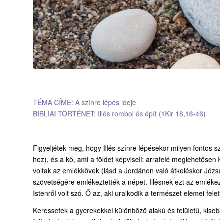
TÉMA CÍME: A színre lépés ideje
BIBLIAI TÖRTÉNET: Illés rombol és épít (1Kir 18,16-46)
Figyeljétek meg, hogy Illés színre lépésekor milyen fontos sz
hoz), és a kő, ami a földet képviseli: arrafelé meglehetősen 
voltak az emlékkövek (lásd a Jordánon való átkeléskor Józsu
szövetségére emlékeztették a népet. Illésnek ezt az emlékeze
Istenről volt szó. Ő az, aki uralkodik a természet elemei fele
Keressetek a gyerekekkel különböző alakú és felületű, kiseb