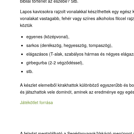
bibliai történet az eszébe? Stb.
Lapos kavicsokra rajzolt vonalakkal készíthettek egy egész k
vonalakat vastagabb, fehér vagy színes alkoholos filccel ra
köztük
egyenes (középvonal),
sarkos (derékszög, hegyesszög, tompaszög),
elágazásos (T-alak, szabályos hármas és négyes elágaz
girbegurba (2-2 végződéssel),
stb.
A készlet elemeiből kirakhattok különböző egyszerűbb és bon
és játszhattok vele dominót, aminek az eredménye egy egész 
Játékötlet forrása
A feladat megtalálható a Segédanyagok/Vakáció menüpont a