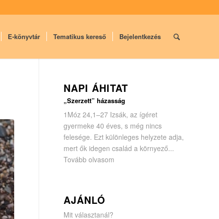
E-könyvtár
Tematikus kereső
Bejelentkezés
NAPI ÁHITAT
„Szerzett” házasság
1Móz 24,1–27 Izsák, az ígéret
gyermeke 40 éves, s még nincs
felesége. Ezt különleges helyzete adja,
mert ők idegen család a környező...
Tovább olvasom
AJÁNLÓ
Mit választanál?