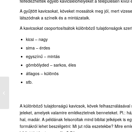
felfedezhettek egyéb kavicslelőhelyeket a településen kívül é
A gyűjtött kavicsokat, köveket mossátok meg jól, mert vizes
látszódnak a színeik és a mintázataik.
A kavicsokat csoportosítsátok különböző tulajdonságok szerin
kicsi – nagy
sima – érdes
egyszínű – mintás
gömbölyded – sarkos, éles
átlagos – különös
stb.
Játékkosár –
nyomtatott változatban
A különböző tulajdonságú kavicsok, kövek felhasználásával r
jeleket, amelyek valamire emlékeztetnek benneteket. Pl.: ház, 
hal, madár. A példának felsoroltak mind bibliai jelképek is e
formákról lehet beszélgetni: Mi jut róla eszetekbe? Mire eml