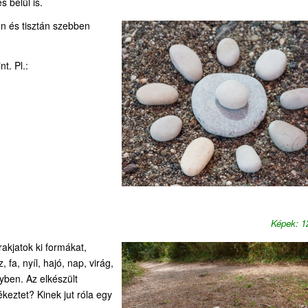
s belül is.
en és tisztán szebben
t. Pl.:
Képek: 
akjatok ki formákat,
fa, nyíl, hajó, nap, virág,
gyben. Az elkészült
ékeztet? Kinek jut róla egy