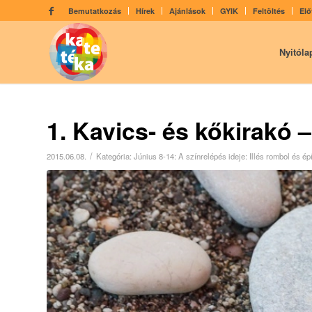
Bemutatkozás
Hírek
Ajánlások
GYIK
Feltöltés
Elő
Nyitóla
1. Kavics- és kőkirakó 
/
2015.06.08.
Kategória:
Június 8-14: A színrelépés ideje: Illés rombol és épí