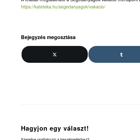
https://kateteka.hu/segedanyagok/vakacio/
Bejegyzés megosztása
Hagyjon egy választ!
Szeretne csatlakozni a beszélgetéshez?