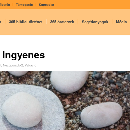
fizetés
Támogatás
Kapcsolat
p
365 bibliai történet
365-óratervek
Segédanyagok
Média
– Ingyenes
t
,
Nézőpontok-2
,
Vakáció