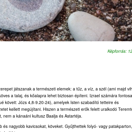
Képforrás: 
erepet játszanak a természeti elemek: a tűz, a víz, a szél (ami majd vi
köves a talaj, és kőalapra lehet biztosan építeni. Izrael számára fontos
é köveit: Józs 4,8-9.20-24), amelyek Isten szabadító tetteire és
tet kellett megújítani. Hiszen a természeti erők felett uralkodó Teremt
tt, nem a kánaáni kultusz Baalja és Astartéja.
b és nagyobb kavicsokat, köveket. Gyűjthettek folyó- vagy patakparton