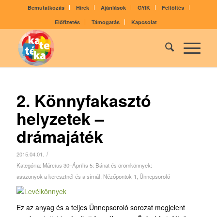
Bemutatkozás
Hírek
Ajánlások
GYIK
Feltöltés
Előfizetés
Támogatás
Kapcsolat
2. Könnyfakasztó
helyzetek –
drámajáték
/
2015.04.01.
Kategória:
Március 30–Április 5: Bánat­ és örömkönnyek:
asszonyok a keresztnél és a sírnál
,
Nézőpontok-1
,
Ünnepsoroló
Ez az anyag és a teljes Ünnepsoroló sorozat megjelent