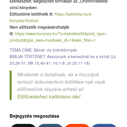
szerkesztett, kiegészített formában az „Örömhírstaféta”
című könyvben.
Előfizetőink letölthetik itt:
https://kateteka.hu/e-
konyvtar/fizetos/
Nem előfizetők megvásárolhatják
itt:
https://www.konyves.hu/?
s=kateteka09&post_type=
product&type_aws=true&aws_id=
1&aws_filter=1
TÉMA CÍME: Bánat- és örömkönnyek
BIBLIAI TÖRTÉNET: Asszonyok a keresztnél és a sírnál (Lk
23,26-31; Mk 15,40-41; 16,1-8; Jn 20,11-18)
Mindezek a tartalmak, és a hozzájuk
tartozó dokumentum letöltése már csak
előfizetőink részére érhető el!
Előfizetéshez kattintson ide!
Bejegyzés megosztása