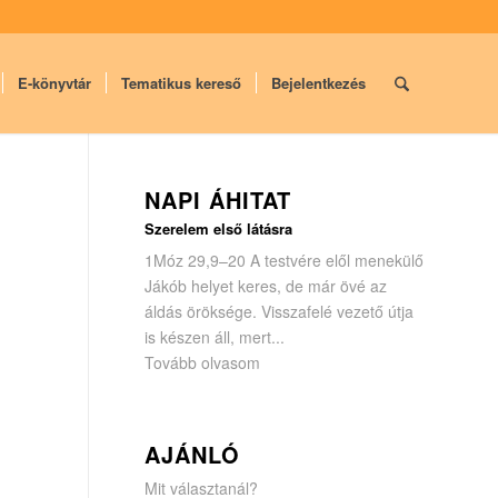
E-könyvtár
Tematikus kereső
Bejelentkezés
NAPI ÁHITAT
Szerelem első látásra
1Móz 29,9–20 A testvére elől menekülő
Jákób helyet keres, de már övé az
áldás öröksége. Visszafelé vezető útja
is készen áll, mert...
Tovább olvasom
AJÁNLÓ
Mit választanál?