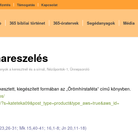
fizetés
Támogatás
Kapcsolat
p
365 bibliai történet
365-óratervek
Segédanyagok
Média
mareszelés
nyok a keresztnél és a sírnál
,
Nézőpontok-1
,
Ünnepsoroló
kesztett, kiegészített formában az „Örömhírstaféta” című könyvben.
os/
/?
s=kateteka09&post_type=
product&type_aws=true&aws_id=
23,26-31; Mk 15,40-41; 16,1-8; Jn 20,11-18)