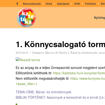
Bemutatkozás
Hírek
Ajánlások
GYIK
Feltöltés
Elő
Nyitóla
1. Könnycsalogató tor
/
2015.04.01.
Kategória:
Március 30–Április 5: Bánat­ és örömkönnyek: asszo
Ez az anyag és a teljes Ünnepsoroló sorozat megjelent szer
Előfizetőink letölthetik itt:
https://kateteka.hu/e-
konyvtar/fizet
Nem előfizetők megvásárolhatják itt:
https://www.konyves.hu
1&aws_filter=1
TÉMA CÍME: Bánat- és örömkönnyek
BIBLIAI TÖRTÉNET: Asszonyok a keresztnél és a sírnál (Lk 