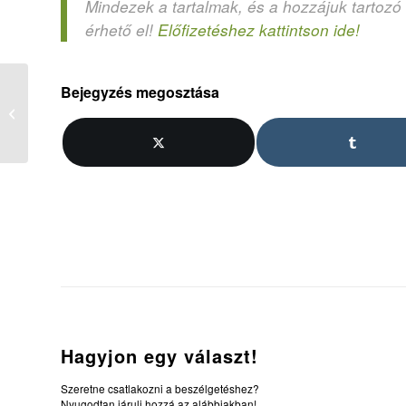
Mindezek a tartalmak, és a hozzájuk tartozó
érhető el!
Előfizetéshez kattintson ide!
Bejegyzés megosztása
7. Szendvicskészítés –
tanítványtálak
Hagyjon egy választ!
Szeretne csatlakozni a beszélgetéshez?
Nyugodtan járulj hozzá az alábbiakban!