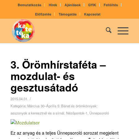
Bemutatkozás
Hírek
Ajánlások
GYIK
Feltöltés
Előfizetés
Támogatás
Kapcsolat
3. Örömhírstaféta –
mozdulat- és
gesztusátadó
/
2015.04.01.
Kategória:
Március 30–Április 5: Bánat­ és örömkönnyek:
asszonyok a keresztnél és a sírnál
,
Nézőpontok-1
,
Ünnepsoroló
Ez az anyag és a teljes Ünnepsoroló sorozat megjelent