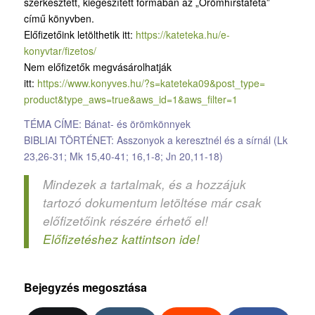
szerkesztett, kiegészített formában az „Örömhírstaféta”
című könyvben.
Előfizetőink letölthetik itt:
https://kateteka.hu/e-
konyvtar/fizetos/
Nem előfizetők megvásárolhatják
itt:
https://www.konyves.hu/?
s=kateteka09&post_type=
product&type_aws=true&aws_id=
1&aws_filter=1
TÉMA CÍME: Bánat- és örömkönnyek
BIBLIAI TÖRTÉNET: Asszonyok a keresztnél és a sírnál (Lk
23,26-31; Mk 15,40-41; 16,1-8; Jn 20,11-18)
Mindezek a tartalmak, és a hozzájuk
tartozó dokumentum letöltése már csak
előfizetőink részére érhető el!
Előfizetéshez kattintson ide!
Bejegyzés megosztása