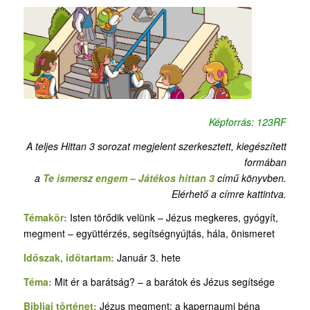
Képforrás: 123RF
A teljes Hittan 3 sorozat megjelent szerkesztett, kiegészített
formában
a
Te ismersz engem – Játékos hittan 3
című könyvben.
Elérhető a címre kattintva.
Témakör:
Isten törődik velünk – Jézus megkeres, gyógyít,
megment – együttérzés, segítségnyújtás, hála, önismeret
Időszak, időtartam:
Január 3. hete
Téma:
Mit ér a barátság? – a barátok és Jézus segítsége
Bibliai történet:
Jézus megment: a kapernaumi béna