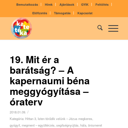
Bemutatkozás
Hírek
Ajánlások
GYIK
Feltöltés
Előfizetés
Támogatás
Kapcsolat
19. Mit ér a
barátság? – A
kapernaumi béna
meggyógyítása –
óraterv
/
2018.01.09.
Kategória:
Hittan 3
,
Isten törődik velünk – Jézus megkeres,
gyógyít, megment – együttérzés, segítségnyújtás, hála, önismeret