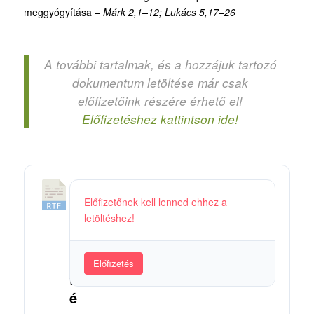
meggyógyítása –
Márk 2,1–12; Lukács 5,17–26
A további tartalmak, és a hozzájuk tartozó
dokumentum letöltése már csak
előfizetőink részére érhető el!
Előfizetéshez kattintson ide!
1
Előfizetőnek kell lenned ehhez a
9
letöltéshez!
.
M
i
Előfizetés
t
é