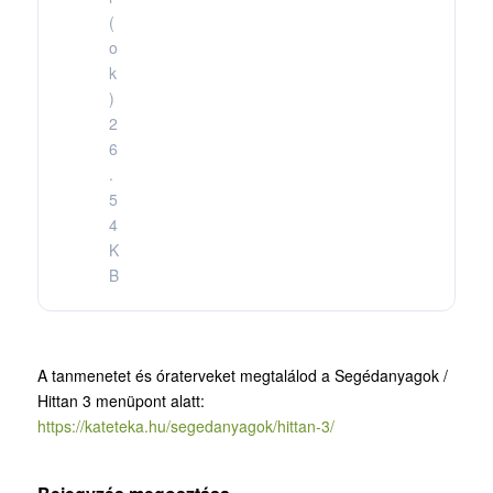
(
o
k
)
2
6
.
5
4
K
B
A tanmenetet és óraterveket megtalálod a Segédanyagok /
Hittan 3 menüpont alatt:
https://kateteka.hu/segedanyagok/hittan-3/