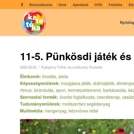
Bemutatkozás
Hírek
Ajánlások
GYIK
Feltöltés
Elő
Nyitóla
11-5. Pünkösdi játék és
/
2023.05.30.
Kategória:
Felhő- és szélkuckó
,
Kuckóév
Életkorok:
óvodás, alsós
Képességterületek:
mozgásos játék, drámajáték, élményped
ritmus, kirándulás, sport, természetismeret, barkácsolás, 
Szervezési formák:
óvodai foglalkozás, csendesnap, család
Tudományterületek:
módszertani segédanyag
Multimédia:
hanganyag, kézműves oldal