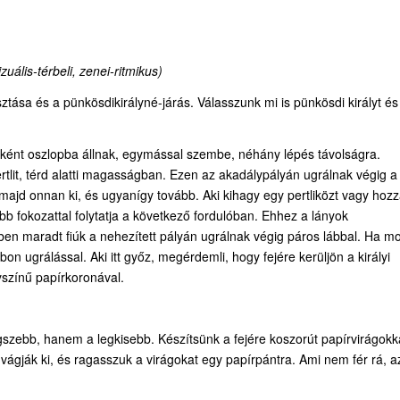
vizuális-térbeli, zenei-ritmikus)
ztása és a pünkösdikirályné-járás. Válasszunk mi is pünkösdi királyt és
nként oszlopba állnak, egymással szembe, néhány lépés távolságra.
rtlit, térd alatti magasságban. Ezen az akadálypályán ugrálnak végig a 
majd onnan ki, és ugyanígy tovább. Aki kihagy egy pertliközt vagy hoz
zebb fokozattal folytatja a következő fordulóban. Ehhez a lányok
ben maradt fiúk a nehezített pályán ugrálnak végig páros lábbal. Ha m
bon ugrálással. Aki itt győz, megérdemli, hogy fejére kerüljön a királyi
színű papírkoronával.
gszebb, hanem a legkisebb. Készítsünk a fejére koszorút papírvirágokk
, vágják ki, és ragasszuk a virágokat egy papírpántra. Ami nem fér rá, a