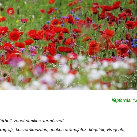
Képforrás: 
-térbeli, zenei-ritmikus, természeti
ágrajz, koszorúkészítés; énekes drámajáték, körjáték; virágséta,