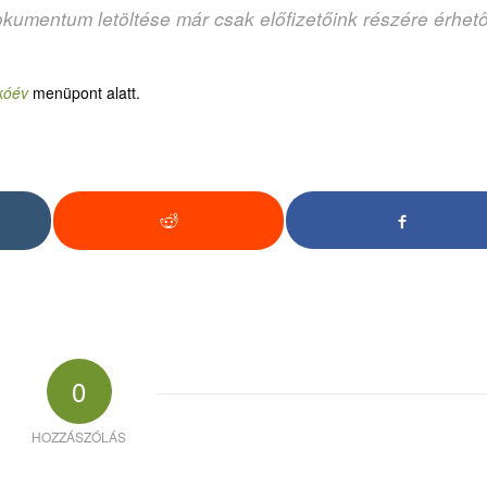
okumentum letöltése már csak előfizetőink részére érhet
kóév
menüpont alatt.
0
HOZZÁSZÓLÁS