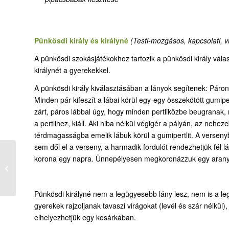
Pünkösdi király és királyné
(T
esti-mozgásos,
kapcsolati
, 
A pünkösdi szokásjátékokhoz tartozik a pünkösdi király válas
királynét a gyerekekkel.
A pünkösdi király kiválasztásában a lányok segítenek: Páro
Minden pár kifeszít a lábai körül egy-egy összekötött gumipe
zárt, páros lábbal úgy, hogy minden pertliközbe beugranak, 
a pertlihez, kiáll. Aki hiba nélkül végigér a pályán, az nehe
térdmagasságba emelik lábuk körül a gumipertlit. A verseny
sem dől el a verseny, a harmadik fordulót rendezhetjük fél lá
korona egy napra. Ünnepélyesen megkoronázzuk egy arany
Ódor Fanna: Pünkösdi
cseresznye
Pünkösdi királyné nem a legügyesebb lány lesz, nem is a le
gyerekek rajzoljanak tavaszi virágokat (levél és szár nélkül)
elhelyezhetjük egy kosárkában.