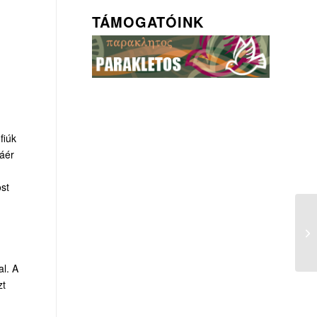
TÁMOGATÓINK
fiúk
záér
ost
al. A
zt