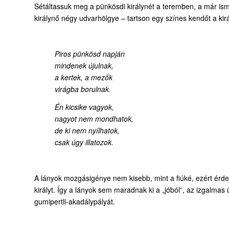
Sétáltassuk meg a pünkösdi királynét a teremben, a már ism
királynő négy udvarhölgye – tartson egy színes kendőt a kirá
Piros pünkösd napján
mindenek újulnak,
a kertek, a mezők
virágba borulnak.
Én kicsike vagyok,
nagyot nem mondhatok,
de ki nem nyílhatok,
csak úgy illatozok.
A lányok mozgásigénye nem kisebb, mint a fiúké, ezért érd
királyt. Így a lányok sem maradnak ki a „jóból”, az izgalmas 
gumipertli-akadálypályát.