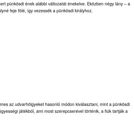
ert pünkösdi ének alábbi változatát énekelve. Eközben négy lány – a
lyné feje fölé, így vezessék a pünkösdi királyhoz.
emes az udvarhölgyeket hasonló módon kiválasztani, mint a pünkösdi
ügyességi játékból, ami most szerepcserével történik, a fiúk tartják a