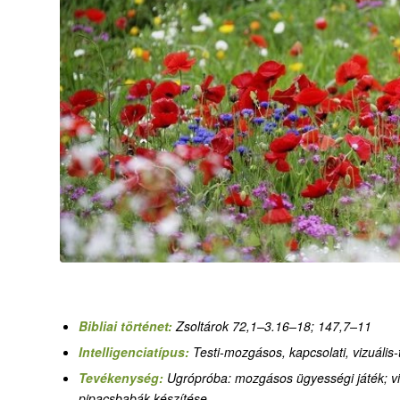
Bibliai történet:
Zsoltárok 72,1–3.16–18; 147,7–11
Intelligenciatípus:
T
esti-mozgásos,
kapcsolati
, vizuális
Tevékenység:
Ugrópróba: mozgásos ügyességi játék; vir
pipacsbabák készítése