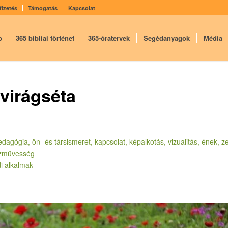
fizetés
Támogatás
Kapcsolat
p
365 bibliai történet
365-óratervek
Segédanyagok
Média
 virágséta
agógia, ön- és társismeret, kapcsolat, képalkotás, vizualitás, ének, z
kézművesség
i alkalmak