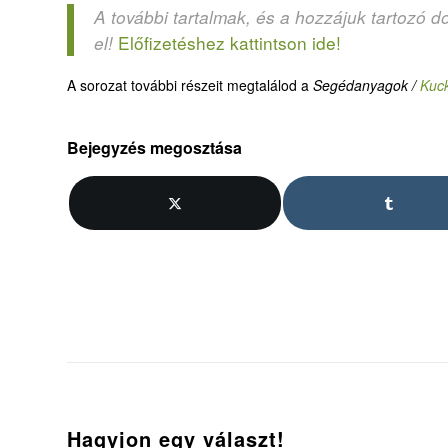
A további tartalmak, és a hozzájuk tartozó d
Előfizetéshez kattintson ide!
el!
A sorozat további részeit megtalálod a
Segédanyagok /
Kuc
Bejegyzés megosztása
Hagyjon egy választ!