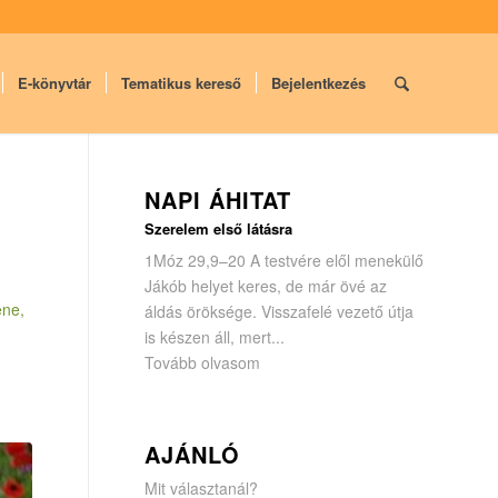
E-könyvtár
Tematikus kereső
Bejelentkezés
NAPI ÁHITAT
Szerelem első látásra
1Móz 29,9–20 A testvére elől menekülő
Jákób helyet keres, de már övé az
ene,
áldás öröksége. Visszafelé vezető útja
is készen áll, mert...
Tovább olvasom
AJÁNLÓ
Mit választanál?