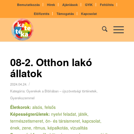
Bemutatkozás
Hírek
Ajánlások
GYIK
Feltöltés
Előfizetés
Támogatás
Kapcsolat
08-2. Otthon lakó
állatok
/
2024.04.24.
Kategória:
Gyerekek a Bibliában – újszövetségi történetek
,
Gyerekszemmel
Életkorok:
alsós, felsős
Képességterületek:
nyelvi feladat, játék,
természetismeret, ön- és társismeret, kapcsolat,
ének, zene, ritmus, képalkotás, vizualitás