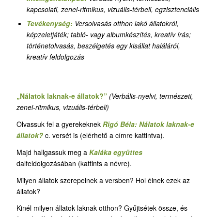
kapcsolati, zenei-ritmikus, vizuális-térbeli, egzisztenciális
Tevékenység:
Versolvasás otthon lakó állatokról,
képzeletjáték; tabló- vagy albumkészítés, kreatív írás;
történetolvasás, beszélgetés egy kisállat haláláról,
kreatív feldolgozás
„Nálatok laknak-e állatok?”
(Verbális-nyelvi, természeti,
zenei-ritmikus, vizuális-térbeli)
Olvassuk fel a gyerekeknek
Rigó Béla: Nálatok laknak-e
állatok?
c. versét is (elérhető a címre kattintva).
Majd hallgassuk meg a
Kaláka együttes
dalfeldolgozásában (kattints a névre).
Milyen állatok szerepelnek a versben? Hol élnek ezek az
állatok?
Kinél milyen állatok laknak otthon? Gyűjtsétek össze, és