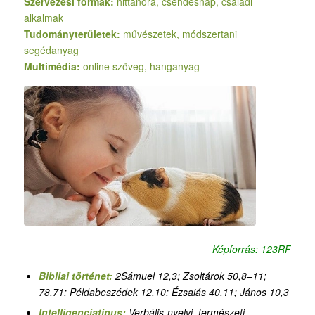
Szervezési formák:
hittanóra, csendesnap, családi
alkalmak
Tudományterületek:
művészetek, módszertani
segédanyag
Multimédia:
online szöveg, hanganyag
Képforrás: 123RF
Bibliai történet:
2Sámuel 12,3; Zsoltárok 50,8–11;
78,71; Példabeszédek 12,10; Ézsaiás 40,11; János 10,3
Intelligenciatípus:
Verbális-nyelvi, természeti,