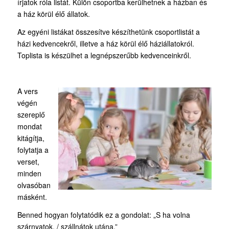
írjatok róla listát. Külön csoportba kerülhetnek a házban és
a ház körül élő állatok.
Az egyéni listákat összesítve készíthetünk csoportlistát a
házi kedvencekről, illetve a ház körül élő háziállatokról.
Toplista is készülhet a legnépszerűbb kedvenceinkről.
A vers
végén
szereplő
mondat
kitágítja,
folytatja a
verset,
minden
olvasóban
másként.
Benned hogyan folytatódik ez a gondolat: „S ha volna
szárnyatok, / szállnátok utána.”