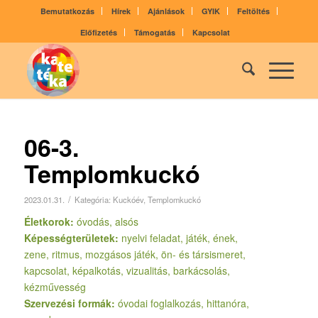
Bemutatkozás
Hírek
Ajánlások
GYIK
Feltöltés
Előfizetés
Támogatás
Kapcsolat
06-3.
Templomkuckó
/
2023.01.31.
Kategória:
Kuckóév
,
Templomkuckó
Életkorok:
óvodás, alsós
Képességterületek:
nyelvi feladat, játék, ének,
zene, ritmus, mozgásos játék, ön- és társismeret,
kapcsolat, képalkotás, vizualitás, barkácsolás,
kézművesség
Szervezési formák:
óvodai foglalkozás, hittanóra,