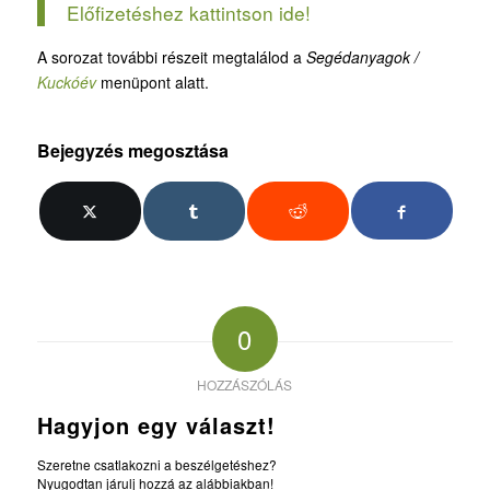
Előfizetéshez kattintson ide!
A sorozat további részeit megtalálod a
Segédanyagok /
Kuckóév
menüpont alatt.
Bejegyzés megosztása
0
HOZZÁSZÓLÁS
Hagyjon egy választ!
Szeretne csatlakozni a beszélgetéshez?
Nyugodtan járulj hozzá az alábbiakban!