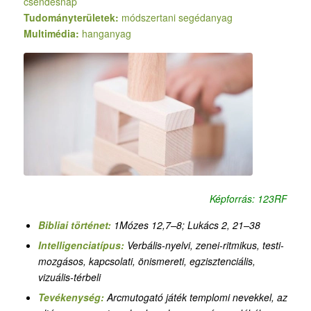
csendesnap
Tudományterületek:
módszertani segédanyag
Multimédia:
hanganyag
Képforrás: 123RF
Bibliai történet:
1Mózes 12,7–8; Lukács 2, 21–38
Intelligenciatípus:
Verbális-nyelvi, zenei-ritmikus, testi-
mozgásos, kapcsolati, önismereti, egzisztenciális,
vizuális-térbeli
Tevékenység:
Arcmutogató játék templomi nevekkel, az