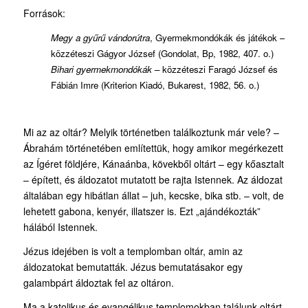
Források:
Megy a gyűrű vándorútra
, Gyermekmondókák és játékok –
közzéteszi Gágyor József (Gondolat, Bp, 1982, 407. o.)
Bihari gyermekmondókák
– közzéteszi Faragó József és
Fábián Imre (Kriterion Kiadó, Bukarest, 1982, 56. o.)
Mi az az oltár? Melyik történetben találkoztunk már vele? –
Ábrahám történetében említettük, hogy amikor megérkezett
az Ígéret földjére, Kánaánba, kövekből oltárt – egy kőasztalt
– épített, és áldozatot mutatott be rajta Istennek. Az áldozat
általában egy hibátlan állat – juh, kecske, bika stb. – volt, de
lehetett gabona, kenyér, illatszer is. Ezt „ajándékozták”
hálából Istennek.
Jézus idejében is volt a templomban oltár, amin az
áldozatokat bemutatták. Jézus bemutatásakor egy
galambpárt áldoztak fel az oltáron.
Ma a katolikus és evangélikus templomokban találunk oltárt,