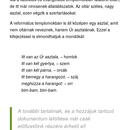
de itt már nincsenek állatáldozatok. Az oltár széles, nagy
asztal, ezen végzik a szertartásokat.
A református templomokban is áll középen egy asztal, amit
nem oltárnak neveznek, hanem Úr asztalának. Ezzel a
kifejezéssel is elmondhatjuk a mondókát:
Itt van az Úr asztala,
– homlok
itt van két gyertya,
– szem
itt van két párna,
– orcák
itt bemegy a harangozó,
– száj
meghúzza a harangot:
– orr
bim-bam, bim-bam.
A további tartalmak, és a hozzájuk tartozó
dokumentum letöltése már csak
előfizetőink részére érhető el!