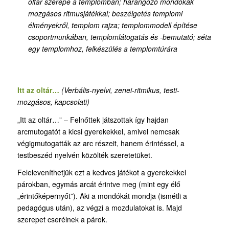
oltár szerepe a templomban; harangozó mondókák
mozgásos ritmusjátékkal; beszélgetés templomi
élményekről, templom rajza; templommodell építése
csoportmunkában, templomlátogatás és -bemutató; séta
egy templomhoz, felkészülés a templomtúrára
Itt az oltár…
(Verbális-nyelvi, zenei-ritmikus, testi-
mozgásos, kapcsolati)
„Itt az oltár…” – Felnőttek játszottak így hajdan
arcmutogatót a kicsi gyerekekkel, amivel nemcsak
végigmutogatták az arc részeit, hanem érintéssel, a
testbeszéd nyelvén közölték szeretetüket.
Feleleveníthetjük ezt a kedves játékot a gyerekekkel
párokban, egymás arcát érintve meg (mint egy élő
„érintőképernyőt”). Aki a mondókát mondja (ismétli a
pedagógus után), az végzi a mozdulatokat is. Majd
szerepet cserélnek a párok.