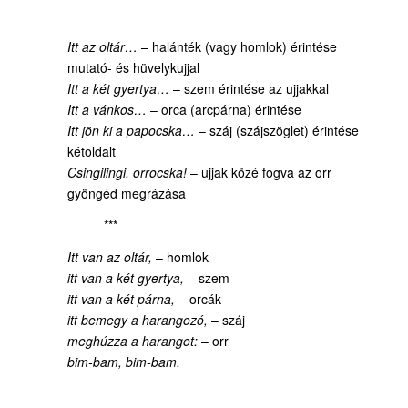
Itt az oltár…
– halánték (vagy homlok) érintése
mutató- és hüvelykujjal
Itt a két gyertya…
– szem érintése az ujjakkal
Itt a vánkos…
– orca (arcpárna) érintése
Itt jön ki a papocska…
– száj (szájszöglet) érintése
kétoldalt
Csingilingi, orrocska!
– ujjak közé fogva az orr
gyöngéd megrázása
***
Itt van az oltár,
– homlok
itt van a két gyertya,
– szem
itt van a két párna,
– orcák
itt bemegy a harangozó,
– száj
meghúzza a harangot:
– orr
bim-bam, bim-bam.