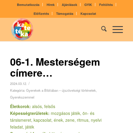
Bemutatkozás
Hírek
Ajánlások
GYIK
Feltöltés
Előfizetés
Támogatás
Kapcsolat
06-1. Mesterségem
címere…
/
2024.03.12.
Kategória:
Gyerekek a Bibliában – újszövetségi történetek
,
Gyerekszemmel
Életkorok:
alsós, felsős
Képességterületek:
mozgásos játék, ön- és
társismeret, kapcsolat, ének, zene, ritmus, nyelvi
feladat, játék