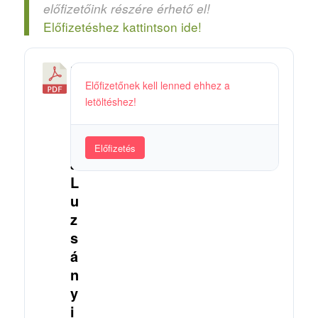
előfizetőink részére érhető el!
Előfizetéshez kattintson ide!
M
Előfizetőnek kell lenned ehhez a
i
letöltéshez!
k
l
y
Előfizetés
a
L
u
z
s
á
n
y
i