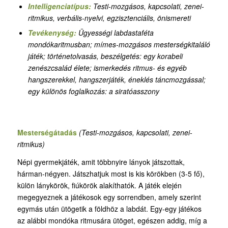
Intelligenciatípus:
Testi-mozgásos, kapcsolati, zenei-
ritmikus, verbális-nyelvi, egzisztenciális, önismereti
Tevékenység:
Ügyességi labdastaféta
mondókaritmusban; mímes-mozgásos mesterségkitaláló
játék; történetolvasás, beszélgetés: egy korabeli
zenészcsalád élete; ismerkedés ritmus- és egyéb
hangszerekkel, hangszerjáték, éneklés táncmozgással;
egy különös foglalkozás: a siratóasszony
Mesterségátadás
(Testi-mozgásos, kapcsolati, zenei-
ritmikus)
Népi gyermekjáték, amit többnyire lányok játszottak,
hárman-négyen. Játszhatjuk most is kis körökben (3-5 fő),
külön lánykörök, fiúkörök alakíthatók. A játék elején
megegyeznek a játékosok egy sorrendben, amely szerint
egymás után ütögetik a földhöz a labdát. Egy-egy játékos
az alábbi mondóka ritmusára ütöget, egészen addig, míg a