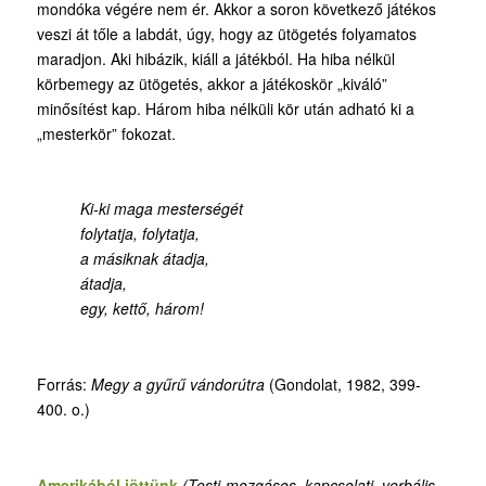
mondóka végére nem ér. Akkor a soron következő játékos
veszi át tőle a labdát, úgy, hogy az ütögetés folyamatos
maradjon. Aki hibázik, kiáll a játékból. Ha hiba nélkül
körbemegy az ütögetés, akkor a játékoskör „kiváló”
minősítést kap. Három hiba nélküli kör után adható ki a
„mesterkör” fokozat.
Ki-ki maga mesterségét
folytatja, folytatja,
a másiknak átadja,
átadja,
egy, kettő, három!
Forrás:
Megy a gyűrű vándorútra
(Gondolat, 1982, 399-
400. o.)
Amerikából jöttünk
(Testi-mozgásos, kapcsolati, verbális-