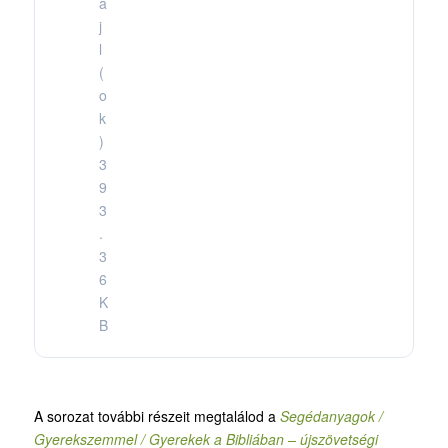
á
j
l
(
o
k
)
3
9
3
.
3
6
K
B
A sorozat további részeit megtalálod a
Segédanyagok /
Gyerekszemmel / Gyerekek a Bibliában – újszövetségi