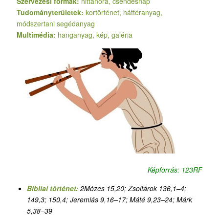
Szervezési formák:
hittanóra, csendesnap
Tudományterületek:
kortörténet, háttéranyag,
módszertani segédanyag
Multimédia:
hanganyag, kép, galéria
Képforrás: 123RF
Bibliai történet:
2Mózes 15,20; Zsoltárok 136,1–4;
149,3; 150,4; Jeremiás 9,16–17; Máté 9,23–24; Márk
5,38–39