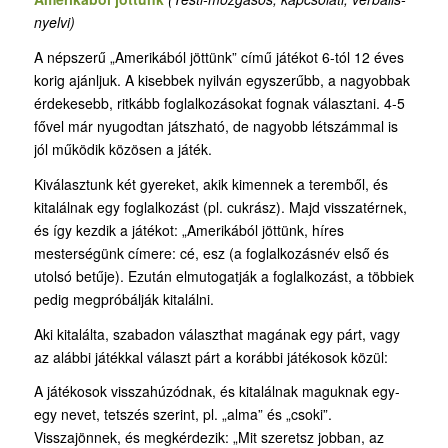
nyelvi)
A népszerű „Amerikából jöttünk” című játékot 6-tól 12 éves
korig ajánljuk. A kisebbek nyilván egyszerűbb, a nagyobbak
érdekesebb, ritkább foglalkozásokat fognak választani. 4-5
fővel már nyugodtan játszható, de nagyobb létszámmal is
jól működik közösen a játék.
Kiválasztunk két gyereket, akik kimennek a teremből, és
kitalálnak egy foglalkozást (pl. cukrász). Majd visszatérnek,
és így kezdik a játékot: „Amerikából jöttünk, híres
mesterségünk címere: cé, esz (a foglalkozásnév első és
utolsó betűje). Ezután elmutogatják a foglalkozást, a többiek
pedig megpróbálják kitalálni.
Aki kitalálta, szabadon választhat magának egy párt, vagy
az alábbi játékkal választ párt a korábbi játékosok közül:
A játékosok visszahúzódnak, és kitalálnak maguknak egy-
egy nevet, tetszés szerint, pl. „alma” és „csoki”.
Visszajönnek, és megkérdezik: „Mit szeretsz jobban, az