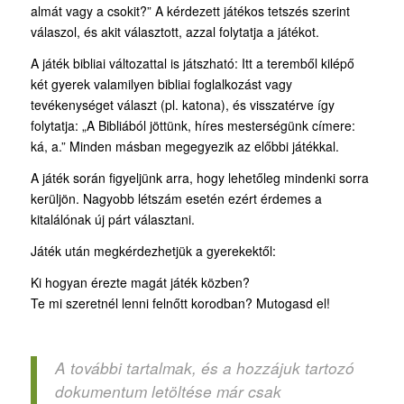
almát vagy a csokit?” A kérdezett játékos tetszés szerint
válaszol, és akit választott, azzal folytatja a játékot.
A játék bibliai változattal is játszható: Itt a teremből kilépő
két gyerek valamilyen bibliai foglalkozást vagy
tevékenységet választ (pl. katona), és visszatérve így
folytatja: „A Bibliából jöttünk, híres mesterségünk címere:
ká, a.” Minden másban megegyezik az előbbi játékkal.
A játék során figyeljünk arra, hogy lehetőleg mindenki sorra
kerüljön. Nagyobb létszám esetén ezért érdemes a
kitalálónak új párt választani.
Játék után megkérdezhetjük a gyerekektől:
Ki hogyan érezte magát játék közben?
Te mi szeretnél lenni felnőtt korodban? Mutogasd el!
A további tartalmak, és a hozzájuk tartozó
dokumentum letöltése már csak