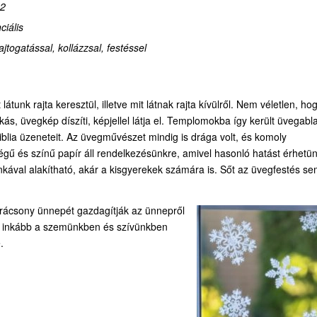
12
ciális
jtogatással, kollázzsal, festéssel
tunk rajta keresztül, illetve mit látnak rajta kívülről. Nem véletlen, ho
ás, üvegkép díszíti, képjellel látja el. Templomokba így került üvegabl
blia üzeneteit. Az üvegművészet mindig is drága volt, és komoly
gű és színű papír áll rendelkezésünkre, amivel hasonló hatást érhetün
kával alakítható, akár a kisgyerekek számára is. Sőt az üvegfestés s
arácsony ünnepét gazdagítják az ünnepről
g inkább a szemünkben és szívünkben
.