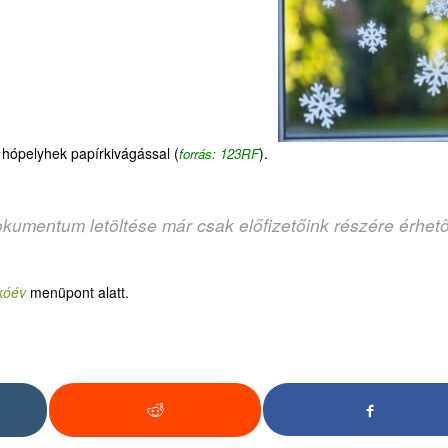
hópelyhek papírkivágással (
).
forrás: 123RF
okumentum letöltése már csak előfizetőink részére érhet
kóév
menüpont alatt.