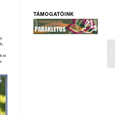
TÁMOGATÓINK
gy
ak,
k el
em