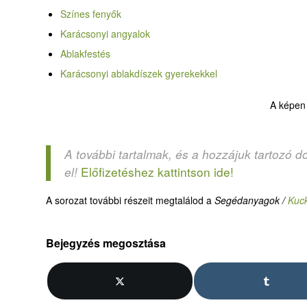
Színes fenyők
Karácsonyi angyalok
Ablakfestés
Karácsonyi ablakdíszek gyerekekkel
A képen 
A további tartalmak, és a hozzájuk tartozó d
Előfizetéshez kattintson ide!
el!
A sorozat további részeit megtalálod a
Segédanyagok /
Kuc
Bejegyzés megosztása