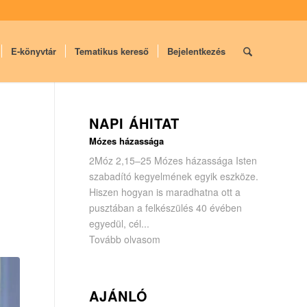
E-könyvtár
Tematikus kereső
Bejelentkezés
NAPI ÁHITAT
Mózes házassága
2Móz 2,15–25 Mózes házassága Isten
szabadító kegyelmének egyik eszköze.
Hiszen hogyan is maradhatna ott a
pusztában a felkészülés 40 évében
egyedül, cél...
Tovább olvasom
AJÁNLÓ