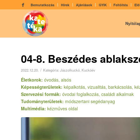
Bemutatkozás
Hírek
Ajánlások
GYIK
Feltöltés
Elő
Nyitóla
04-8. Beszédes ablaks
/
2022.12.20.
Kategória:
Jászolkuckó
,
Kuckóév
Életkorok:
óvodás, alsós
Képességterületek:
képalkotás, vizualitás, barkácsolás,
Szervezési formák:
óvodai foglalkozás, családi alkalmak
Tudományterületek:
módszertani segédanyag
Multimédia:
kézműves oldal