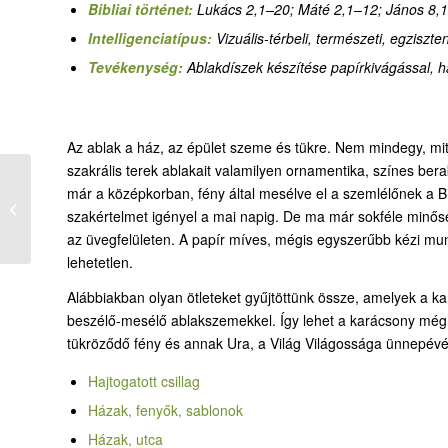
Bibliai történet:
Lukács 2,1–20; Máté 2,1–12; János 8,
Intelligenciatípus:
Vizuális-térbeli, természeti, egziszten
Tevékenység:
Ablakdíszek készítése papírkivágással, ha
Az ablak a ház, az épület szeme és tükre. Nem mindegy, mit lá
szakrális terek ablakait valamilyen ornamentika, színes berak
már a középkorban, fény által mesélve el a szemlélőnek a Bi
04-7. Jászolkuckó-
szakértelmet igényel a mai napig. De ma már sokféle minősé
ajándékok
az üvegfelületen. A papír míves, mégis egyszerűbb kézi mun
lehetetlen.
Alábbiakban olyan ötleteket gyűjtöttünk össze, amelyek a k
beszélő-mesélő ablakszemekkel. Így lehet a karácsony mé
tükröződő fény és annak Ura, a Világ Világossága ünnepévé
Hajtogatott csillag
Házak, fenyők, sablonok
Házak, utca