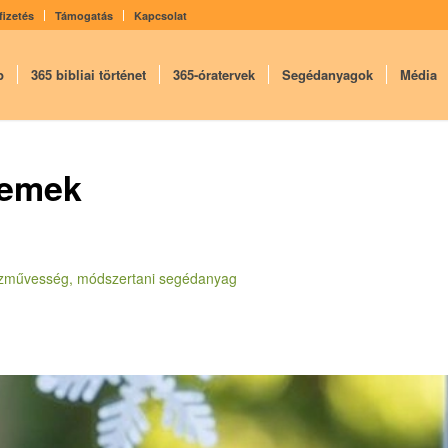
fizetés
Támogatás
Kapcsolat
p
365 bibliai történet
365-óratervek
Segédanyagok
Média
zemek
 kézművesség, módszertani segédanyag