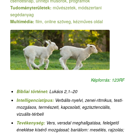
csendesnap, ünnepi műsorok, programok
Tudományterületek:
művészetek, módszertani
segédanyag
Multimédia:
film, online szöveg, kézműves oldal
Képforrás: 123RF
Bibliai történet:
Lukács 2,1–20
Intelligenciatípus:
Verbális-nyelvi, zenei-ritmikus, testi-
mozgásos, természeti, kapcsolati, egzisztenciális,
vizuális-térbeli
Tevékenység:
Vers, versdal meghallgatása, felelgető
éneklése kísérő mozgással; bariálom: mesélés, rajzolás;