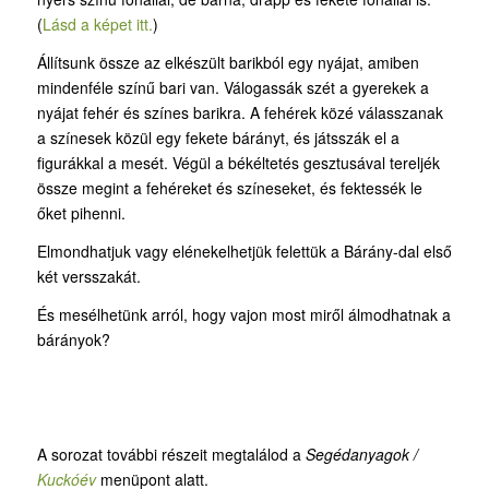
(
Lásd a képet itt.
)
Állítsunk össze az elkészült barikból egy nyájat, amiben
mindenféle színű bari van. Válogassák szét a gyerekek a
nyájat fehér és színes barikra. A fehérek közé válasszanak
a színesek közül egy fekete bárányt, és játsszák el a
figurákkal a mesét. Végül a békéltetés gesztusával tereljék
össze megint a fehéreket és színeseket, és fektessék le
őket pihenni.
Elmondhatjuk vagy elénekelhetjük felettük a Bárány-dal első
két versszakát.
És mesélhetünk arról, hogy vajon most miről álmodhatnak a
bárányok?
A sorozat további részeit megtalálod a
Segédanyagok /
Kuckóév
menüpont alatt.