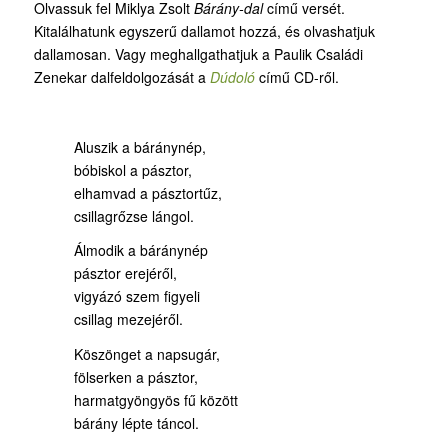
Olvassuk fel Miklya Zsolt
Bárány-dal
című versét.
Kitalálhatunk egyszerű dallamot hozzá, és olvashatjuk
dallamosan. Vagy meghallgathatjuk a Paulik Családi
Zenekar dalfeldolgozását a
Dúdoló
című CD-ről.
Aluszik a báránynép,
bóbiskol a pásztor,
elhamvad a pásztortűz,
csillagrőzse lángol.
Álmodik a báránynép
pásztor erejéről,
vigyázó szem figyeli
csillag mezejéről.
Köszönget a napsugár,
fölserken a pásztor,
harmatgyöngyös fű között
bárány lépte táncol.