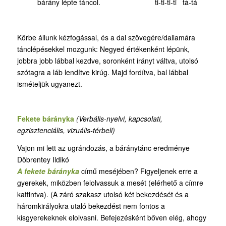
bárány lépte táncol. ti-ti-ti-ti tá-tá
Körbe állunk kézfogással, és a dal szövegére/dallamára
tánclépésekkel mozgunk: Negyed értékenként lépünk,
jobbra jobb lábbal kezdve, soronként irányt váltva, utolsó
szótagra a láb lendítve kirúg. Majd fordítva, bal lábbal
ismételjük ugyanezt.
Fekete bárányka
(
Verbális-nyelvi, kapcsolati,
egzisztenciális, vizuális-térbeli)
Vajon mi lett az ugrándozás, a báránytánc eredménye
Döbrentey Ildikó
A fekete bárányka
című meséjében? Figyeljenek erre a
gyerekek, miközben felolvassuk a mesét (elérhető a címre
kattintva). (A záró szakasz utolsó két bekezdését és a
háromkirályokra utaló bekezdést nem fontos a
kisgyerekeknek elolvasni. Befejezésként bőven elég, ahogy