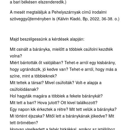
a bari békésen elszenderedik.)
A mesét megtaláljuk a Pehelyszárnyak című irodalmi
szöveggyűjteményben is (Kálvin Kiadó, Bp, 2022, 36-38. o.)
Majd beszélgessünk a kérdések alapján:
Mit csinált a bárányka, mielőtt a többiek csúfolni kezdték
volna?
Miért bántották őt valójában? Tehet-e arról egy kisbárány,
hogy ugrándozik, jó kedve van? Tehet-e arról, hogy más a
színe, mint a többieknek?
Mit tettek a társai? Mivel csúfolták? Volt-e alapja a
csúfolódásnak?
Hol hagyták magára a többiek a fekete báránykát?
Mit tett a bari? Hova jutott? Ott kivel találkozott?
Egy napon kik érkeztek a rétre? Mit tett velük a bárányka?
Mi történt éjszaka? Mitől lett a báránykának jókedve? Mit
tett örömében?
Hogyan viselkedett a fehér birkákkal, amikor az istállóhoz