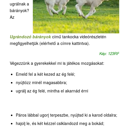
ugrálnak a
bárányok?
Az
Ugrándozó bárányok
című tankocka videórészletén
megfigyelhetjük (elérhető a címre kattintva).
Kép: 123RF
Végezzünk a gyerekekkel mi is játékos mozgásokat:
Emeld fel a két kezed az ég felé;
nyújtózz minél magasabbra;
ugrálj az ég felé, mintha el akarnád érni
Páros lábbal ugorj terpeszbe, nyújtsd ki a karod oldalra;
hajolj le, és két kézzel csiklandozd meg a bokád;