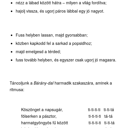
nézz a lábad között hátra – milyen a világ fordítva;
hajolj vissza, és ugorj páros lábbal egy jó nagyot.
Fuss helyben lassan, majd gyorsabban;
közben kapkodd fel a sarkad a popsidhoz;
majd emelgesd a térded;
fuss tovább helyben, és egyszer csak ugorj jó magasra.
Táncoljunk a
Bárány-dal
harmadik szakaszára, aminek a
ritmusa:
Köszönget a napsugár, ti-ti-ti-ti ti-ti-tá
fölserken a pásztor, ti-ti-ti-ti tá-tá
harmatgyöngyös fű között ti-ti-ti-ti ti-ti-tá