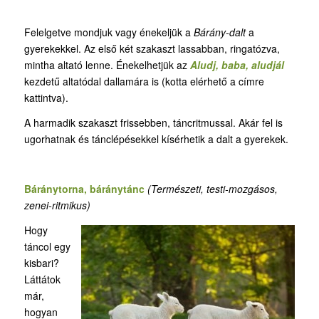
Felelgetve mondjuk vagy énekeljük a
Bárány-dalt
a
gyerekekkel. Az első két szakaszt lassabban, ringatózva,
mintha altató lenne. Énekelhetjük az
Aludj, baba, aludjál
kezdetű altatódal dallamára is (kotta elérhető a címre
kattintva).
A harmadik szakaszt frissebben, táncritmussal. Akár fel is
ugorhatnak és tánclépésekkel kísérhetik a dalt a gyerekek.
Báránytorna, báránytánc
(Természeti
, testi-mozgásos
,
zenei-ritmikus)
Hogy
táncol egy
kisbari?
Láttátok
már,
hogyan