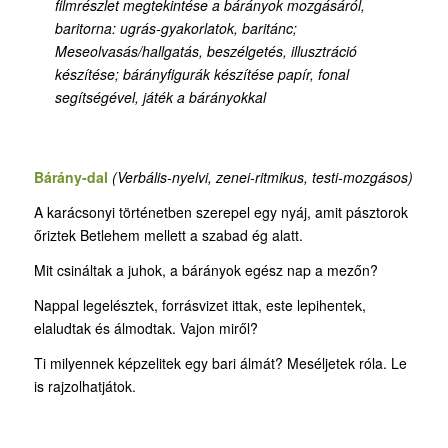
filmrészlet megtekintése a bárányok mozgásáról,
baritorna: ugrás-gyakorlatok, baritánc;
Meseolvasás/hallgatás, beszélgetés, illusztráció
készítése; bárányfigurák készítése papír, fonal
segítségével, játék a bárányokkal
Bárány-dal
(
Verbális-nyelvi, zenei-ritmikus, testi-mozgásos)
A karácsonyi történetben szerepel egy nyáj, amit pásztorok
őriztek Betlehem mellett a szabad ég alatt.
Mit csináltak a juhok, a bárányok egész nap a mezőn?
Nappal legelésztek, forrásvizet ittak, este lepihentek,
elaludtak és álmodtak. Vajon miről?
Ti milyennek képzelitek egy bari álmát? Meséljetek róla. Le
is rajzolhatjátok.