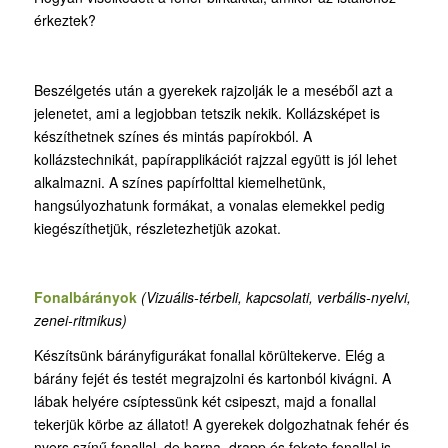
érkeztek?
Beszélgetés után a gyerekek rajzolják le a meséből azt a
jelenetet, ami a legjobban tetszik nekik. Kollázsképet is
készíthetnek színes és mintás papírokból. A
kollázstechnikát, papírapplikációt rajzzal együtt is jól lehet
alkalmazni. A színes papírfolttal kiemelhetünk,
hangsúlyozhatunk formákat, a vonalas elemekkel pedig
kiegészíthetjük, részletezhetjük azokat.
Fonalbárányok
(
Vizuális-térbeli, kapcsolati, verbális-nyelvi,
zenei-ritmikus)
Készítsünk bárányfigurákat fonallal körültekerve. Elég a
bárány fejét és testét megrajzolni és kartonból kivágni. A
lábak helyére csíptessünk két csipeszt, majd a fonallal
tekerjük körbe az állatot! A gyerekek dolgozhatnak fehér és
nyers színű fonallal, de barna, drapp és fekete fonallal is.