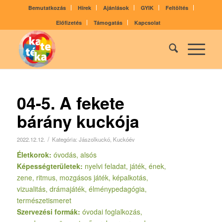
Bemutatkozás
Hírek
Ajánlások
GYIK
Feltöltés
Előfizetés
Támogatás
Kapcsolat
04-5. A fekete
bárány kuckója
/
2022.12.12.
Kategória:
Jászolkuckó
,
Kuckóév
Életkorok:
óvodás, alsós
Képességterületek:
nyelvi feladat, játék, ének,
zene, ritmus, mozgásos játék, képalkotás,
vizualitás, drámajáték, élménypedagógia,
természetismeret
Szervezési formák:
óvodai foglalkozás,