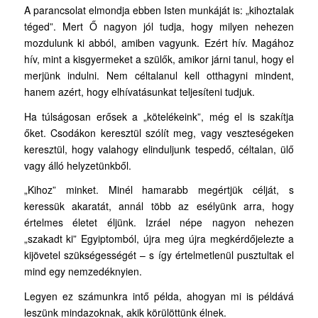
A parancsolat elmondja ebben Isten munkáját is: „kihoztalak
téged”. Mert Ő nagyon jól tudja, hogy milyen nehezen
mozdulunk ki abból, amiben vagyunk. Ezért hív. Magához
hív, mint a kisgyermeket a szülők, amikor járni tanul, hogy el
merjünk indulni. Nem céltalanul kell otthagyni mindent,
hanem azért, hogy elhívatásunkat teljesíteni tudjuk.
Ha túlságosan erősek a „kötelékeink”, még el is szakítja
őket. Csodákon keresztül szólít meg, vagy veszteségeken
keresztül, hogy valahogy elinduljunk tespedő, céltalan, ülő
vagy álló helyzetünkből.
„Kihoz” minket. Minél hamarabb megértjük célját, s
keressük akaratát, annál több az esélyünk arra, hogy
értelmes életet éljünk. Izráel népe nagyon nehezen
„szakadt ki” Egyiptomból, újra meg újra megkérdőjelezte a
kijövetel szükségességét – s így értelmetlenül pusztultak el
mind egy nemzedéknyien.
Legyen ez számunkra intő példa, ahogyan mi is példává
leszünk mindazoknak, akik körülöttünk élnek.