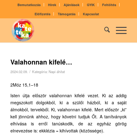
Bemutatkozás
Hírek
Ajánlások
GYIK
Feltöltés
Előfizetés
Támogatás
Kapcsolat
Valahonnan kifelé…
/
2024.02.09.
Kategória:
Napi áhítat
2Móz 15,1–18
Isten útja először valahonnan kifelé vezet. Ki az addig
megszokott dolgokból, ki a szülői házból, ki a saját
álmokból, tervekből. Ki, valahonnan kifelé. Mert először „ki”
kell jönnünk ahhoz, hogy követni tudjuk Őt. A tanítványok
elhívása is erről tanúskodik, de az egyház görög
elnevezése is: ekklézia = kihívottak (közössége).