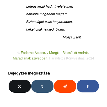
Lefegyverző hadműveletedben
naponta megadom magam.
Biztonságot csak tenyeredben,
békét csak tetőled, Uram.
Miklya Zsolt
©
Fodorné Ablonczy Margit – Bölcsföldi András:
Maradjanak szívedben
, Parakletos Könyvesház, 2024
Bejegyzés megosztása