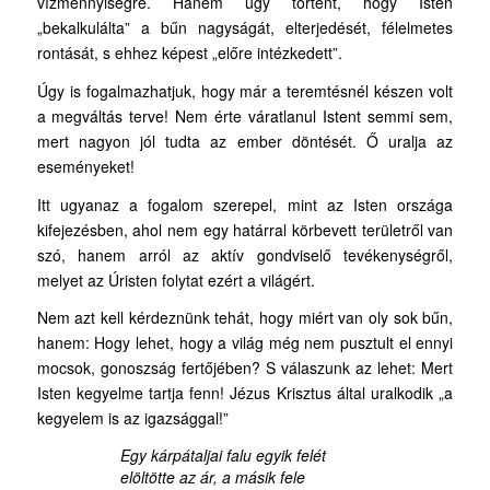
vízmennyiségre. Hanem úgy történt, hogy Isten
„bekalkulálta” a bűn nagyságát, elterjedését, félelmetes
rontását, s ehhez képest „előre intézkedett”.
Úgy is fogalmazhatjuk, hogy már a teremtésnél készen volt
a megváltás terve! Nem érte váratlanul Istent semmi sem,
mert nagyon jól tudta az ember döntését. Ő uralja az
eseményeket!
Itt ugyanaz a fogalom szerepel, mint az Isten országa
kifejezésben, ahol nem egy határral körbevett területről van
szó, hanem arról az aktív gondviselő tevékenységről,
melyet az Úristen folytat ezért a világért.
Nem azt kell kérdeznünk tehát, hogy miért van oly sok bűn,
hanem: Hogy lehet, hogy a világ még nem pusztult el ennyi
mocsok, gonoszság fertőjében? S válaszunk az lehet: Mert
Isten kegyelme tartja fenn! Jézus Krisztus által uralkodik „a
kegyelem is az igazsággal!”
Egy kárpátaljai falu egyik felét
elöltötte az ár, a másik fele