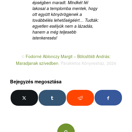
épségben maradt. Mindkét fél
lakosai a templomba mentek, hogy
ott együtt könyörögjenek a
továbbélés lehetőségéért… Tudták:
egyetlen esélyük nem a lázadás,
hanem a még teljesebb
istenkeresés!
©
Fodorné Ablonczy Margit – Bölcsföldi András:
Maradjanak szívedben
, Parakletos Könyvesház, 2024
Bejegyzés megosztása