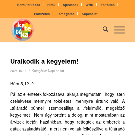
Bemutatkozás
Hírek
Ajánlások
GYIK
Feltöltés
Előfizetés
Támogatás
Kapcsolat
Uralkodik a kegyelem!
/
2024.10.11.
Kategória:
Napi áhítat
Róm 5,12–21
Pál az ellentétek fokozásával akarja megmutatni, hogy Isten
cselekvése mennyire tökéletes, mennyire értünk való. A
„túláradó bűnnel” szembeállítja a „felülmúló, megelőző
kegyelmet”. Nem úgy történt a dolog, mint mostanában az
árvizek idején hazánkban, hogy rettegtek az emberek a
gátak szakadásától, mert nem voltak felkészülve a túláradó