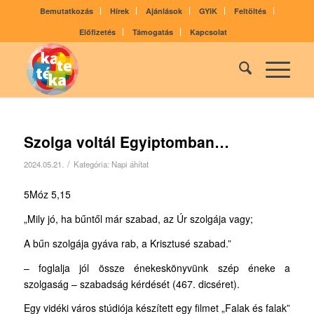
Bemutatkozás
Hírek
Ajánlások
GYIK
Feltöltés
Előfizetés
Támogatás
Kapcsolat
Szolga voltál Egyiptomban…
/
2024.05.21.
Kategória:
Napi áhítat
5Móz 5,15
„Mily jó, ha bűntől már szabad, az Úr szolgája vagy;
A bűn szolgája gyáva rab, a Krisztusé szabad.”
– foglalja jól össze énekeskönyvünk szép éneke a
szolgaság – szabadság kérdését (467. dicséret).
Egy vidéki város stúdiója készített egy filmet „Falak és falak”