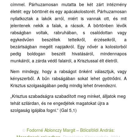
címmel. Párhuzamosan mutatta be két zárt intézmény
életét: egy börtönét és egy apácakolostorét. Párhuzamosan
nyilatkoztak a lakók arról, miért is vannak ott, és mit
jelentenek nekik a falak, a rácsok. A börtönben lévők
rabságban voltak, rabruhában, s csalódottan vagy
egykedvűen beszéltek tetteikről, érzéseik­ről, a
bezártságban megélt napjaikról. Egy nővér a kolostorból
pedig boldogan beszélt hivatásáról, mindennapos
munkáiról, a zárda védő falairól, a Krisztussal élt életről.
Nem mindegy, hogy a rabságot önként választjuk, vagy
kényszerből. A bűn rabságában sokat lehet gyötrődni. A
Krisztus szolgaságában pedig mindig lehet örvendezni.
„Krisztus szabadságra szabadított meg minket, álljatok meg
tehát szilárdan, és ne engedjétek magatokat újra a
szolgaság igájába fogni.” (Gal 5,1)
©
Fodorné Ablonczy Margit – Bölcsföldi András: