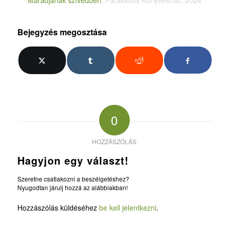
Maradjanak szívedben
, Parakletos Könyvesház, 2024
Bejegyzés megosztása
0
HOZZÁSZÓLÁS
Hagyjon egy választ!
Szeretne csatlakozni a beszélgetéshez?
Nyugodtan járulj hozzá az alábbiakban!
Hozzászólás küldéséhez
be kell jelentkezni
.