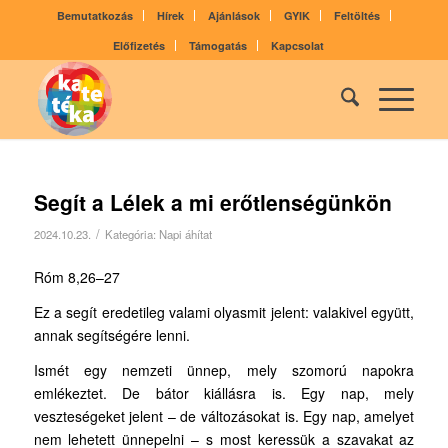
Bemutatkozás
Hírek
Ajánlások
GYIK
Feltöltés
Előfizetés
Támogatás
Kapcsolat
Segít a Lélek a mi erőtlenségünkön
/
2024.10.23.
Kategória:
Napi áhítat
Róm 8,26–27
Ez a segít eredetileg valami olyasmit jelent: valakivel együtt,
annak segítségére lenni.
Ismét egy nemzeti ünnep, mely szomorú napokra
emlékeztet. De bátor kiállásra is. Egy nap, mely
veszteségeket jelent – de változásokat is. Egy nap, amelyet
nem lehetett ünnepelni – s most keressük a szavakat az