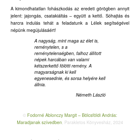
A kimondhatatlan fohászkodás az eredeti görögben annyit
jelent: jajongás, csatakiáltás – együtt a kettő. Sóhajtás és
harcra indulás tehát a feladatunk a Lélek segítségével
népünk megújulásáért!
A nagyság, mint maga az élet is,
reménytelen, s a
reménytelenségben, falhoz állított
népek harcában van valami
kétszerkettő fölötti remény. A
magyarságnak ki kell
egyenesednie, és sorsa helyére kell
állnia.
Németh László
©
Fodorné Ablonczy Margit – Bölcsföldi András:
Maradjanak szívedben
, Parakletos Könyvesház, 2024