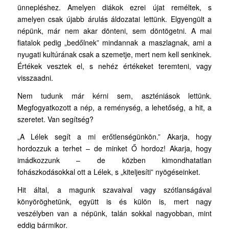
ünnepléshez. Amelyen diákok ezrei újat reméltek, s
amelyen csak újabb árulás áldozatai lettünk. Elgyengült a
népünk, már nem akar dönteni, sem döntögetni. A mai
fiatalok pedig „bedőlnek” mindannak a maszlagnak, ami a
nyugati kultúrának csak a szemetje, mert nem kell senkinek.
Értékek vesztek el, s nehéz értékeket teremteni, vagy
visszaadni.
Nem tudunk már kérni sem, aszténiások lettünk.
Megfogyatkozott a nép, a reménység, a lehetőség, a hit, a
szeretet. Van segítség?
„A Lélek segít a mi erőtlenségünkön.” Akarja, hogy
hordozzuk a terhet – de minket Ő hordoz! Akarja, hogy
imádkozzunk – de közben kimondhatatlan
fohászkodásokkal ott a Lélek, s „kiteljesíti” nyögéseinket.
Hit által, a magunk szavaival vagy szótlanságával
könyöröghetünk, együtt is és külön is, mert nagy
veszélyben van a népünk, talán sokkal nagyobban, mint
eddig bármikor.