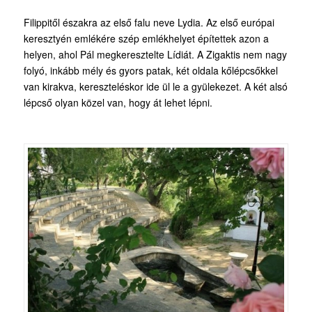
Filippitől északra az első falu neve Lydia. Az első európai
keresztyén emlékére szép emlékhelyet építettek azon a
helyen, ahol Pál megkeresztelte Lídiát. A Zigaktis nem nagy
folyó, inkább mély és gyors patak, két oldala kőlépcsőkkel
van kirakva, kereszteléskor ide ül le a gyülekezet. A két alsó
lépcső olyan közel van, hogy át lehet lépni.