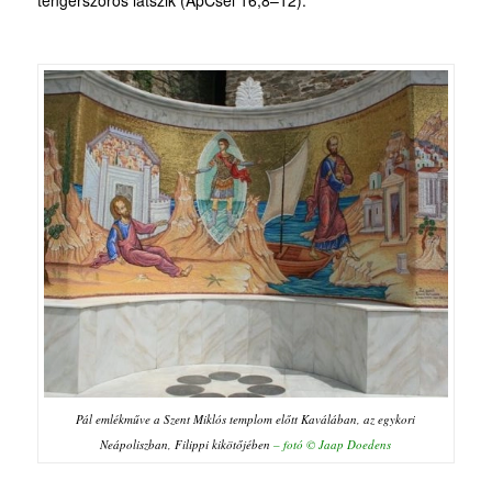
Pál emlékműve a Szent Miklós templom előtt Kaválában, az egykori
Neápoliszban, Filippi kikötőjében
– fotó © Jaap Doedens