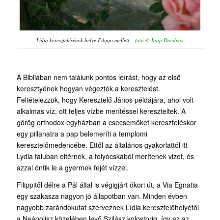
Lídia keresztelésének helye Filippi mellett
– fotó © Jaap Doedens
A Bibliában nem találunk pontos leírást, hogy az első
keresztyének hogyan végezték a keresztelést.
Feltételezzük, hogy Keresztelő János példájára, ahol volt
alkalmas víz, ott teljes vízbe merítéssel kereszteltek. A
görög orthodox egyházban a csecsemőket kereszteléskor
egy pillanatra a pap belemeríti a templomi
keresztelőmedencébe. Ettől az általános gyakorlattól itt
Lydia faluban eltérnek, a folyócskából merítenek vizet, és
azzal öntik le a gyermek fejét vízzel.
Filippitől délre a Pál által is végigjárt ókori út, a Via Egnatia
egy szakasza nagyon jó állapotban van. Minden évben
nagyobb zarándokutat szerveznek Lídia keresztelőhelyétől
a Neápolisz közelében levő Szilász kolostorig, így ez az