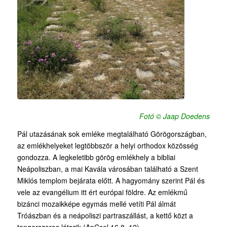
Fotó © Jaap Doedens
Pál utazásának sok emléke megtalálható Görögországban,
az emlékhelyeket legtöbbször a helyi orthodox közösség
gondozza. A legkeletibb görög emlékhely a bibliai
Neápoliszban, a mai Kavála városában található a Szent
Miklós templom bejárata előtt. A hagyomány szerint Pál és
vele az evangélium itt ért európai földre. Az emlékmű
bizánci mozaikképe egymás mellé vetíti Pál álmát
Tróászban és a neápoliszi partraszállást, a kettő közt a
tengerszoros látszik (ApCsel 16,8–12).