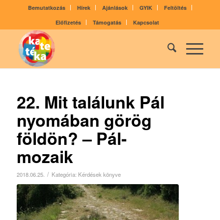
Bemutatkozás
Hírek
Ajánlások
GYIK
Feltöltés
Előfizetés
Támogatás
Kapcsolat
22. Mit találunk Pál
nyomában görög
földön? – Pál-
mozaik
/
2018.06.25.
Kategória:
Kérdések könyve