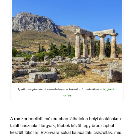
Apolló templomának maradványai a korinthusi romkertben
– képforrás:
123RF
A romkert melletti múzeumban láthatók a helyi ásatásokon
talált használati tárgyak, többek között egy bronzlapból
készült tükör is. Bizonyára sokat kalapálták, csiszolták, míg