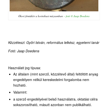
Ókori fémtükör a korinthusi múzeumban
– fotó © Jaap Doedens
Közzéteszi: Győri István, református lelkész, egyetemi tanár
Fotó: Jaap Doedens
Használati jog típusa:
Az általam (mint szerző, közzétevő által) feltöltött anyag
engedélyem nélkül kereskedelmi forgalomba nem
hozható.
Valamint:
a szerző engedélyével belső használatra, oktatási célra
sokszorosítható, másutt azonban nem publikálható.