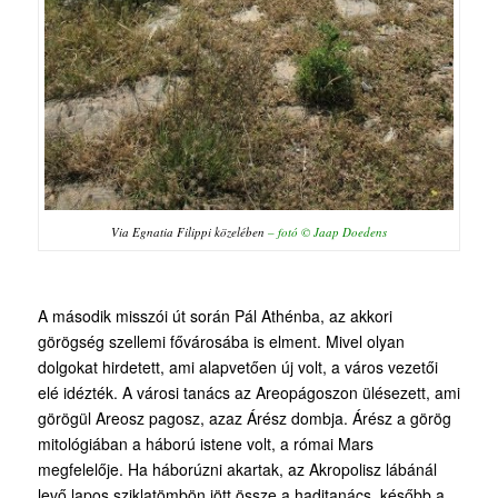
Via Egnatia Filippi közelében
– fotó © Jaap Doedens
A második misszói út során Pál Athénba, az akkori
görögség szellemi fővárosába is elment. Mivel olyan
dolgokat hirdetett, ami alapvetően új volt, a város vezetői
elé idézték. A városi tanács az Areopágoszon ülésezett, ami
görögül Areosz pagosz, azaz Árész dombja. Árész a görög
mitológiában a háború istene volt, a római Mars
megfelelője. Ha háborúzni akartak, az Akropolisz lábánál
levő lapos sziklatömbön jött össze a haditanács, később a