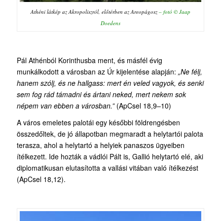
Athéni látkép az Akropoliszról, előtérben az Areopágosz
– fotó © Jaap
Doedens
Pál Athénból Korinthusba ment, és másfél évig
munkálkodott a városban az Úr kijelentése alapján:
„Ne félj,
hanem szólj, és ne hallgass: mert én veled vagyok, és senki
sem fog rád támadni és ártani neked, mert nekem sok
népem van ebben a városban.”
(ApCsel 18,9–10)
A város emeletes palotái egy későbbi földrengésben
összedőltek, de jó állapotban megmaradt a helytartói palota
terasza, ahol a helytartó a helyiek panaszos ügyeiben
ítélkezett. Ide hozták a vádlói Pált is, Gallió helytartó elé, aki
diplomatikusan elutasította a vallási vitában való ítélkezést
(ApCsel 18,12).