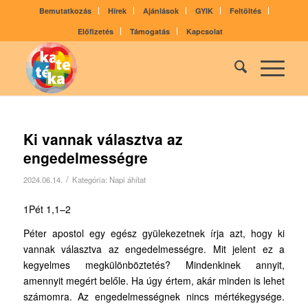
Bemutatkozás
Hírek
Ajánlások
GYIK
Feltöltés
Előfizetés
Támogatás
Kapcsolat
Ki vannak választva az
engedelmességre
/
2024.06.14.
Kategória:
Napi áhítat
1Pét 1,1–2
Péter apostol egy egész gyülekezetnek írja azt, hogy ki
vannak választva az engedelmességre. Mit jelent ez a
kegyelmes megkülönböztetés? Mindenkinek annyit,
amennyit megért belőle. Ha úgy értem, akár minden is lehet
számomra. Az engedelmességnek nincs mértékegysége.